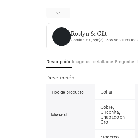
Roslyn & Gilt
Roslyn & Gilt
Confían 79 , 5★(3) , 585 vendidos re
Descripción
Imágenes detalladas
Preguntas 
Descripción
Collar
Tipo de producto
Cobre,
Circonita,
Material
Chapado en
Oro
Moderno