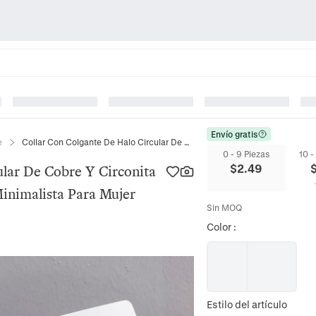
Envío gratis
e
Collar Con Colgante De Halo Circular De Cobre Y Circonita Bañado En Oro Joyería Elegante Minimalista Para Mujer Cadena
0 - 9 Piezas
10 -
$
2.49
ular De Cobre Y Circonita
inimalista Para Mujer
Sin MOQ
Color
:
Estilo del artículo