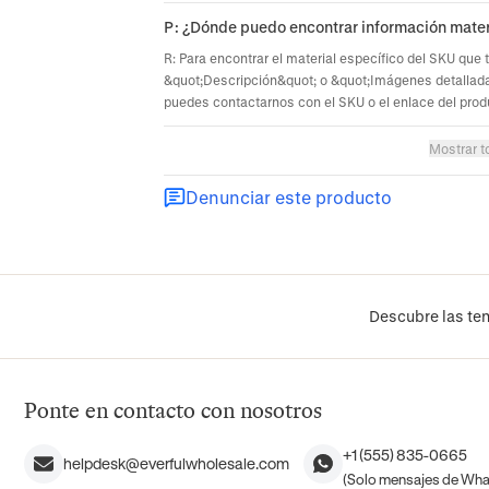
P: ¿Dónde puedo encontrar información mater
R: Para encontrar el material específico del SKU que 
&quot;Descripción&quot; o &quot;Imágenes detallada
puedes contactarnos con el SKU o el enlace del prod
Mostrar t
Denunciar este producto
Descubre las ten
Ponte en contacto con nosotros
+1 (555) 835-0665
helpdesk@everfulwholesale.com
(Solo mensajes de Wh