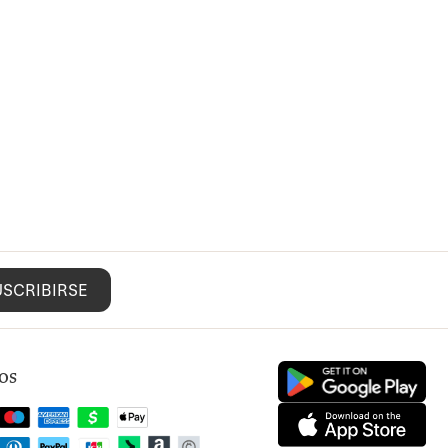
USCRIBIRSE
os