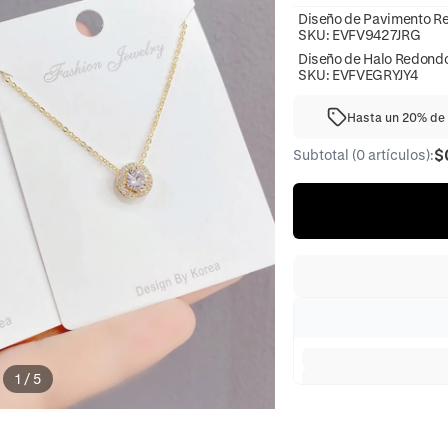
Diseño de Pavimento R
SKU:
EVFV9427JRG
Diseño de Halo Redond
SKU:
EVFVEGRYJY4
Hasta un 20% de 
$
Subtotal (0 artículos):
1
/
5