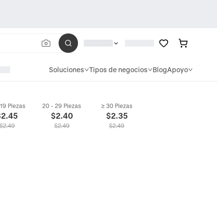
Soluciones
Tipos de negocios
Blog
Apoyo
 19 Piezas
20 - 29 Piezas
≥ 30 Piezas
$
2.45
$
2.40
$
2.35
$
2.49
$
2.49
$
2.49