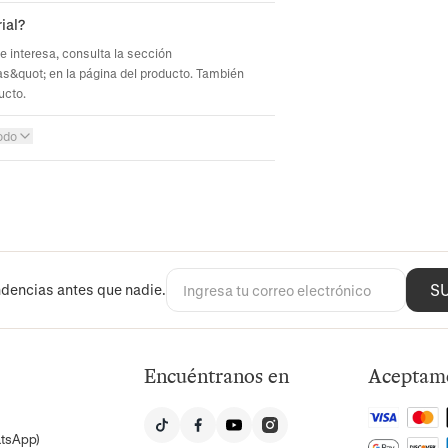
ial?
te interesa, consulta la sección
s&quot; en la página del producto. También
ucto.
odo
S
dencias antes que nadie.
Encuéntranos en
Aceptam
atsApp)