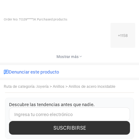
Order No: TO29*****JK Purchased products:
+
1158
Mostrar más
Denunciar este producto
Ruta de categoría
:
Joyería
>
Anillos
>
Anillos de acero inoxidable
Descubre las tendencias antes que nadie.
SUSCRIBIRSE