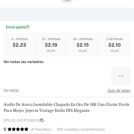
Envío gratis
0 - 9 Piezas
10 - 19 Piezas
20 - 29 Piezas
≥ 30 Piezas
$
2.23
$
2.19
$
2.15
$
2.10
$
2.23
$
2.23
$
2.23
Ver todas las variantes
+
11
Sin MOQ
Guía de tallas
Anillo De Acero Inoxidable Chapado En Oro De 18K Con Circón Verde
Para Mujer Joyería Vintage Estilo INS Elegante
SPU ID
:
EVFP7G9EVG
5
(
6
Reseñas
)
265 vendidos recientemente