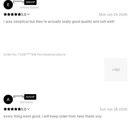
E*****n
98VIP
E
United States
5.0
Mon Jun 29 2026
I was skeptical but they’re actually really good quality and sell well!
Order No: TO28*****8W Purchased products:
+
150
A*****h
92VIP
A
Germany
5.0
Sun Jun 28 2026
every thing went good. i will keep order from here thank you