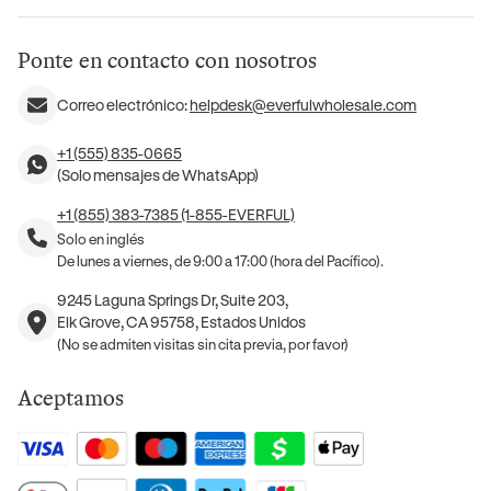
Ponte en contacto con nosotros
Correo electrónico:
helpdesk@everfulwholesale.com
+1 (555) 835-0665
(Solo mensajes de WhatsApp)
+1 (855) 383-7385 (1-855-EVERFUL)
Solo en inglés
De lunes a viernes, de 9:00 a 17:00 (hora del Pacífico).
9245 Laguna Springs Dr, Suite 203,
Elk Grove, CA 95758, Estados Unidos
(No se admiten visitas sin cita previa, por favor)
Aceptamos