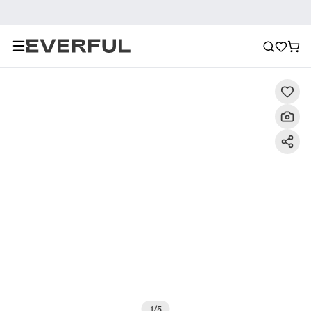
Descripción
Imágenes detalladas
Preguntas frecuent
1
/
5