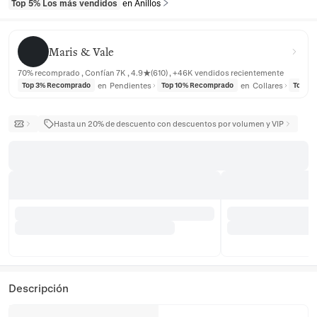
Top 5% Los más vendidos
en Anillos
Maris & Vale
Maris & Vale
70% recomprado , Confían 7K , 4.9★(610) , +46K vendidos recientemente
en
Pendientes
en
Collares
Top 3% Recomprado
Top 10% Recomprado
Top 3
Hasta un 20% de descuento con descuentos por volumen y VIP
Descripción