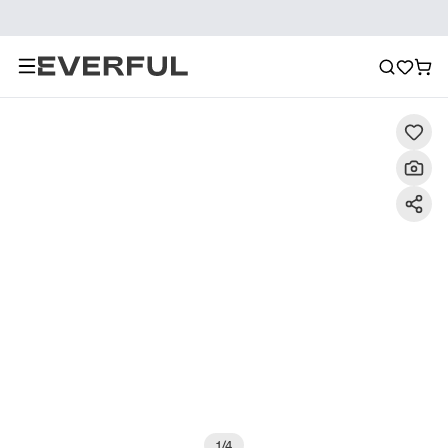
Descripción
Imágenes detalladas
Preguntas frecuent
1
/
4