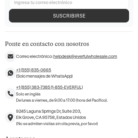
SUSCRIBIRSE
Ponte en contacto con nosotros
Correo electrónico:
helpdesk@everfulwholesale.com
+1 (555) 835-0665
(Solo mensajes de WhatsApp)
+1 (855) 383-7385 (1-855-EVERFUL)
Solo en inglés
De lunes a viernes, de 9:00 a 17:00 (hora del Pacífico).
9245 Laguna Springs Dr, Suite 203,
Elk Grove, CA 95758, Estados Unidos
(No se admiten visitas sin cita previa, por favor)