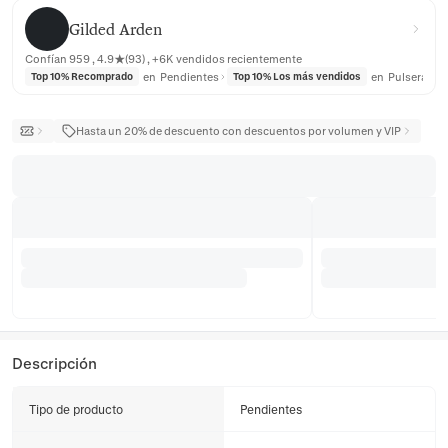
Gilded Arden
Gilded Arden
Confían 959 , 4.9★(93) , +6K vendidos recientemente
en
Pendientes
en
Pulseras
Top 10% Recomprado
Top 10% Los más vendidos
Hasta un 20% de descuento con descuentos por volumen y VIP
Descripción
Tipo de producto
Pendientes