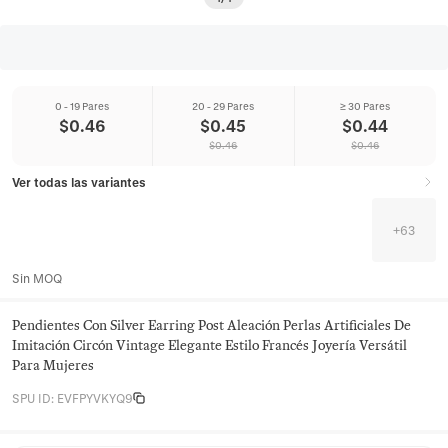
0 - 19 Pares
20 - 29 Pares
≥ 30 Pares
$
0.46
$
0.45
$
0.44
$
0.46
$
0.46
Ver todas las variantes
+
63
Sin MOQ
Pendientes Con Silver Earring Post Aleación Perlas Artificiales De
Imitación Circón Vintage Elegante Estilo Francés Joyería Versátil
Para Mujeres
SPU ID
:
EVFPYVKYQ9