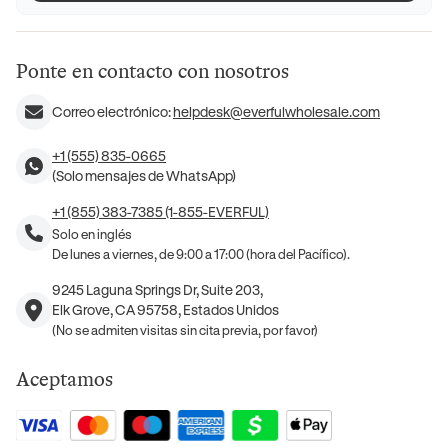
Ponte en contacto con nosotros
Correo electrónico:
helpdesk@everfulwholesale.com
+1 (555) 835-0665
(Solo mensajes de WhatsApp)
+1 (855) 383-7385 (1-855-EVERFUL)
Solo en inglés
De lunes a viernes, de 9:00 a 17:00 (hora del Pacífico).
9245 Laguna Springs Dr, Suite 203,
Elk Grove, CA 95758, Estados Unidos
(No se admiten visitas sin cita previa, por favor)
Aceptamos