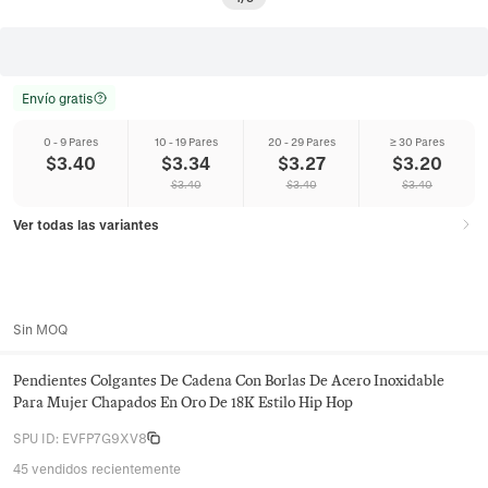
Envío gratis
0 - 9 Pares
10 - 19 Pares
20 - 29 Pares
≥ 30 Pares
$
3.40
$
3.34
$
3.27
$
3.20
$
3.40
$
3.40
$
3.40
Ver todas las variantes
Sin MOQ
Pendientes Colgantes De Cadena Con Borlas De Acero Inoxidable
Para Mujer Chapados En Oro De 18K Estilo Hip Hop
SPU ID
:
EVFP7G9XV8
45 vendidos recientemente