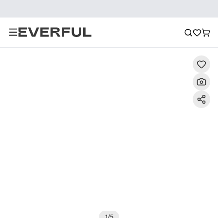
Descripción
Imágenes detalladas
Preguntas frecuent
1
/
5