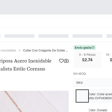
Envío gratis
o inoxidable
Collar Con Colgante De Doble Mariposa Acero Inoxidable 316L Acabado Mate Joyería Minimalista Estilo Coreano Mujer
0 - 9 Piezas
10 -
$
2.74
riposa Acero Inoxidable
lista Estilo Coreano
Sin MOQ
SKU
Color
:
Color acer
SKU:
EVFV43KEK
Color
:
Dorado