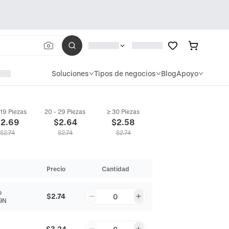
Soluciones
Tipos de negocios
Blog
Apoyo
 19 Piezas
20 - 29 Piezas
≥ 30 Piezas
$
2.69
$
2.64
$
2.58
$
2.74
$
2.74
$
2.74
Precio
Cantidad
o
$2.74
0
9N
$3.24