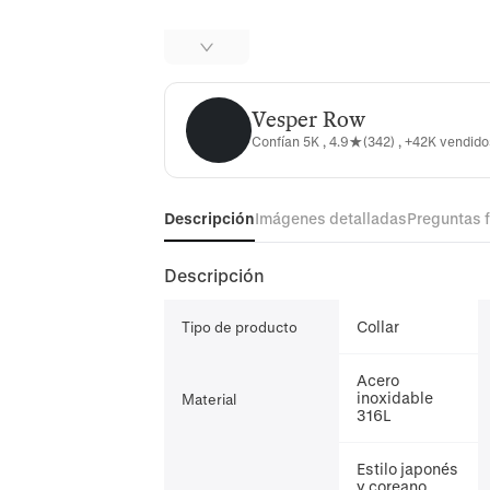
Vesper Row
Vesper Row
Confían 5K , 4.9★(342) , +42K vendid
Descripción
Imágenes detalladas
Preguntas 
Descripción
Collar
Tipo de producto
Acero
inoxidable
Material
316L
Estilo japonés
y coreano,