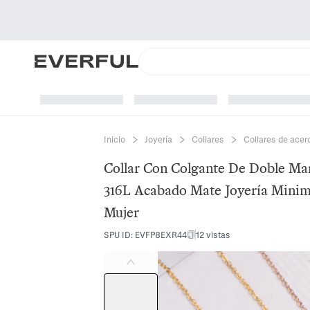
Inicio
Joyería
Collares
Collares de acer
Collar Con Colgante De Doble Ma
316L Acabado Mate Joyería Minima
Mujer
SPU ID
:
EVFP8EXR44
12 vistas