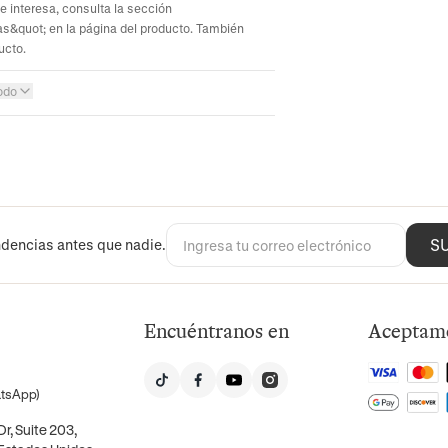
te interesa, consulta la sección
s&quot; en la página del producto. También
ucto.
odo
S
dencias antes que nadie.
Encuéntranos en
Aceptam
atsApp)
r, Suite 203,