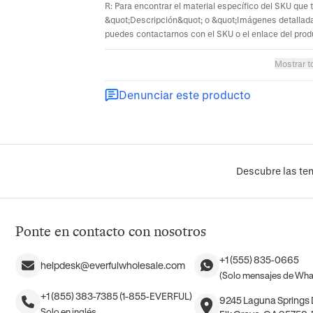
R: Para encontrar el material específico del SKU que 
&quot;Descripción&quot; o &quot;Imágenes detallada
puedes contactarnos con el SKU o el enlace del prod
Mostrar t
Denunciar este producto
Descubre las ten
Ponte en contacto con nosotros
+1 (555) 835-0665
helpdesk@everfulwholesale.com
(Solo mensajes de Wh
+1 (855) 383-7385 (1-855-EVERFUL)
9245 Laguna Springs D
Solo en inglés