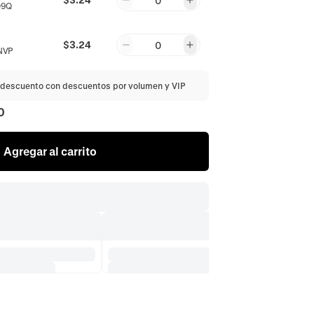
0
Q9Q
$3.24
0
NVP
descuento con descuentos por volumen y VIP
0
Agregar al carrito