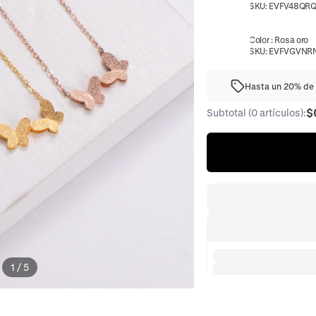
SKU:
EVFV48QR
Color
:
Rosa oro
SKU:
EVFVGVNR
Hasta un 20% de 
$
Subtotal (0 artículos):
1
/
5