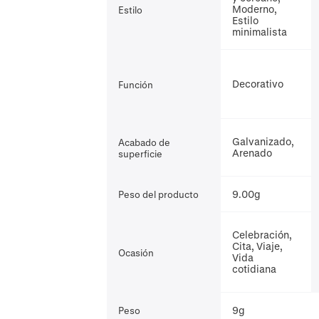
Moderno,
Estilo
Estilo
minimalista
Decorativo
Función
Galvanizado,
Acabado de
Arenado
superficie
9.00g
Peso del producto
Celebración,
Cita, Viaje,
Ocasión
Vida
cotidiana
9g
Peso