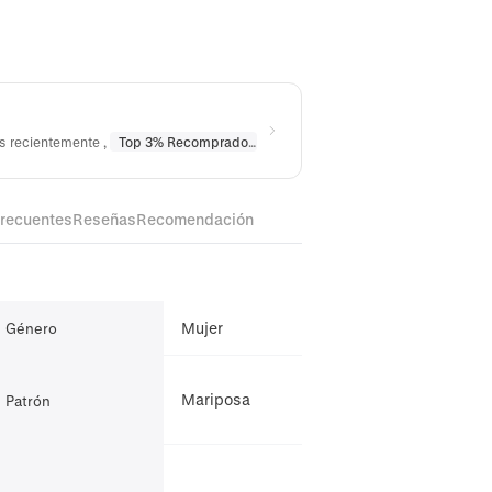
os recientemente
,
Top 3% Recomprado
en
Collares
,
Top 10% Recomprado
frecuentes
Reseñas
Recomendación
Mujer
Género
Mariposa
Patrón