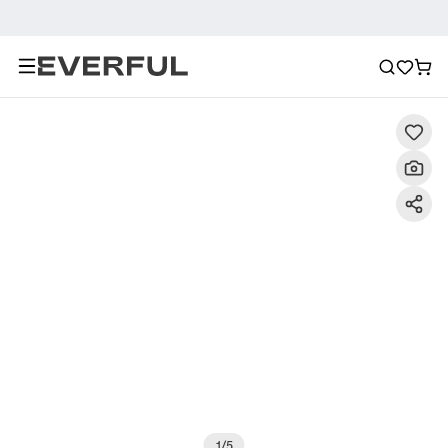
Descripción
Imágenes detalladas
Preguntas frecuent
1
/
5