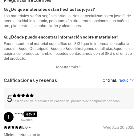
Preguntas frecuentes
Q:
¿De qué materiales están hechas las joyas?
Los materiales varían según el artículo. Nos especializamos en joyería de
acero inoxidable y titanio, pero también ofrecemos opciones con baño de
oro, plata esterlina, cobre, latón y aleaciones.
Q:
¿Dónde puedo encontrar información sobre materiales?
Para encontrar el material específico del SKU que te interesa, consulta la
sección &quot;Descripción&quot; o &quot;Imágenes detalladas&quot; en la
página del producto. También puedes contactarnos con el SKU o el enlace
del producto.
Mostrar más
Calificaciones y reseñas
Original
.
Traducir
5
Basado en 1 valoraciones de calidad del producto de compras verificadas
l*****a
95VIP
l
Sweden
5.0
Wed Aug 20 2025
Minimal returns so far