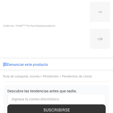
+
4
Order No: TO2B*****LV Purchased products:
+
38
Denunciar este producto
Ruta de categoría
:
Joyería
>
Pendientes
>
Pendientes de cristal
Descubre las tendencias antes que nadie.
SUSCRIBIRSE