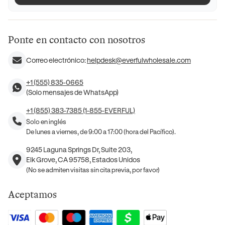
Ponte en contacto con nosotros
Correo electrónico:
helpdesk@everfulwholesale.com
+1 (555) 835-0665
(Solo mensajes de WhatsApp)
+1 (855) 383-7385 (1-855-EVERFUL)
Solo en inglés
De lunes a viernes, de 9:00 a 17:00 (hora del Pacífico).
9245 Laguna Springs Dr, Suite 203,
Elk Grove, CA 95758, Estados Unidos
(No se admiten visitas sin cita previa, por favor)
Aceptamos