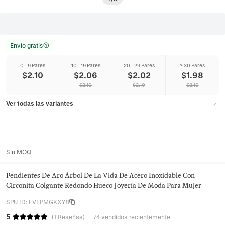
Envío gratis
0 - 9 Pares
10 - 19 Pares
20 - 29 Pares
≥ 30 Pares
$
2.10
$
2.06
$
2.02
$
1.98
$
2.10
$
2.10
$
2.10
Ver todas las variantes
Sin MOQ
Pendientes De Aro Árbol De La Vida De Acero Inoxidable Con
Circonita Colgante Redondo Hueco Joyería De Moda Para Mujer
SPU ID
:
EVFPMGKXY8
5
(
1
Reseñas
)
74 vendidos recientemente