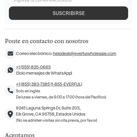
SUSCRIBIRSE
Ponte en contacto con nosotros
Correo electrónico:
helpdesk@everfulwholesale.com
+1 (555) 835-0665
(Solo mensajes de WhatsApp)
+1 (855) 383-7385 (1-855-EVERFUL)
Solo en inglés
De lunes a viernes, de 9:00 a 17:00 (hora del Pacífico).
9245 Laguna Springs Dr, Suite 203,
Elk Grove, CA 95758, Estados Unidos
(No se admiten visitas sin cita previa, por favor)
Aceptamos