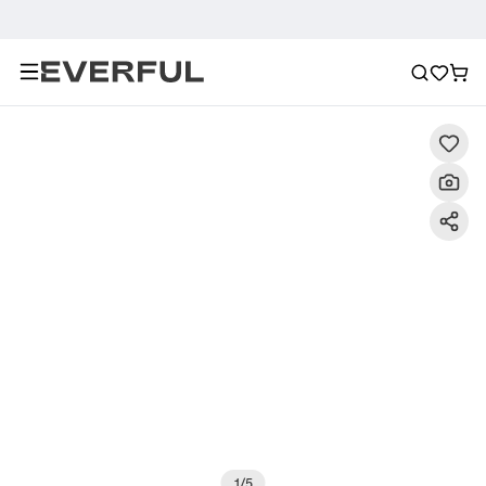
Descripción
Imágenes detalladas
Preguntas frecuent
1
/
5