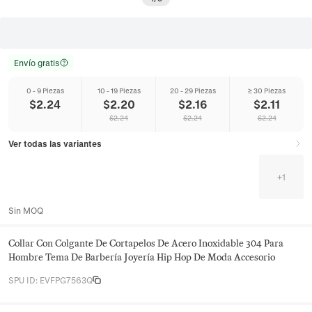
Envío gratis
0 - 9 Piezas
10 - 19 Piezas
20 - 29 Piezas
≥ 30 Piezas
$
2.24
$
2.20
$
2.16
$
2.11
$
2.24
$
2.24
$
2.24
Ver todas las variantes
+
1
Sin MOQ
Collar Con Colgante De Cortapelos De Acero Inoxidable 304 Para
Hombre Tema De Barbería Joyería Hip Hop De Moda Accesorio
SPU ID
:
EVFPG7563Q