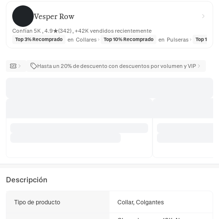
Vesper Row
Vesper Row
Confían 5K , 4.9★(342) , +42K vendidos recientemente
en
Collares
en
Pulseras
Top 3% Recomprado
Top 10% Recomprado
Top 10% 
Hasta un 20% de descuento con descuentos por volumen y VIP
Descripción
Tipo de producto
Collar, Colgantes