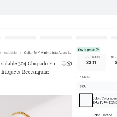
Envío gratis
o inoxidable
Collar En Y Minimalista Acero Inoxidable 304 Chapado En Oro 18K Colgante Barra De Suerte Etiqueta Rectangular Eslabón Café
0 - 9 Piezas
10 -
$
3.11
oxidable 304 Chapado En
 Etiqueta Rectangular
Sin MOQ
SKU
Color
:
Color acer
SKU:
EVFV4ZQM
Color
:
Dorado