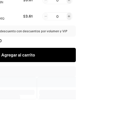
0
8N
$3.61
0
Q6Q
descuento con descuentos por volumen y VIP
0
Agregar al carrito