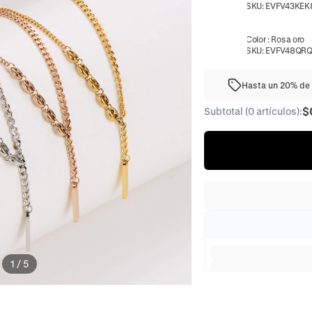
SKU:
EVFV43KEK
Color
:
Rosa oro
SKU:
EVFV48QR
Hasta un 20% de 
$
Subtotal (0 artículos):
1
/
5