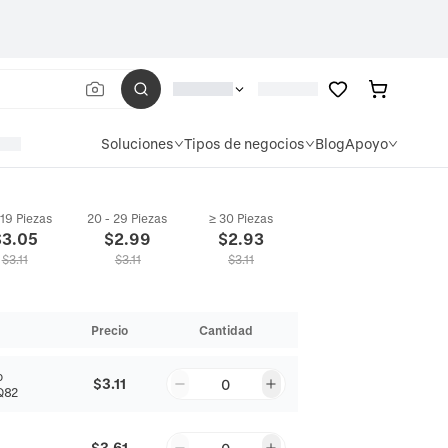
Soluciones
Tipos de negocios
Blog
Apoyo
 19 Piezas
20 - 29 Piezas
≥ 30 Piezas
$
3.05
$
2.99
$
2.93
$
3.11
$
3.11
$
3.11
Precio
Cantidad
o
$3.11
0
Q82
$3.61