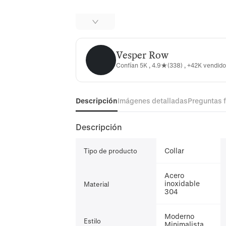
Vesper Row
Vesper Row
Confían 5K , 4.9★(338) , +42K vendid
Descripción
Imágenes detalladas
Preguntas 
Descripción
Collar
Tipo de producto
Acero
inoxidable
Material
304
Moderno
Estilo
Minimalista