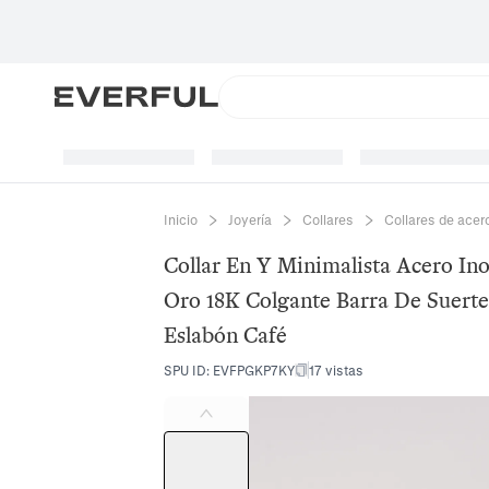
Inicio
Joyería
Collares
Collares de acer
Collar En Y Minimalista Acero In
Oro 18K Colgante Barra De Suerte
Eslabón Café
SPU ID
:
EVFPGKP7KY
17 vistas