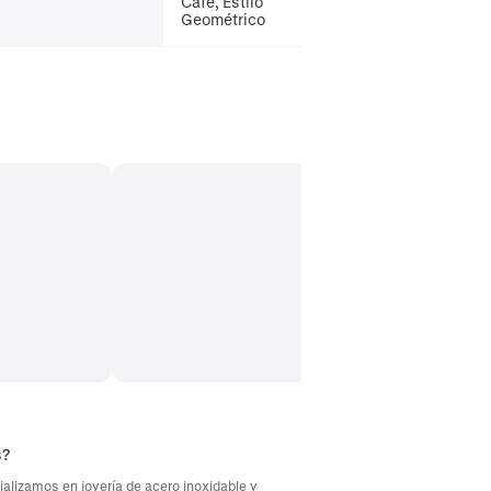
Café, Estilo
Geométrico
s?
ializamos en joyería de acero inoxidable y