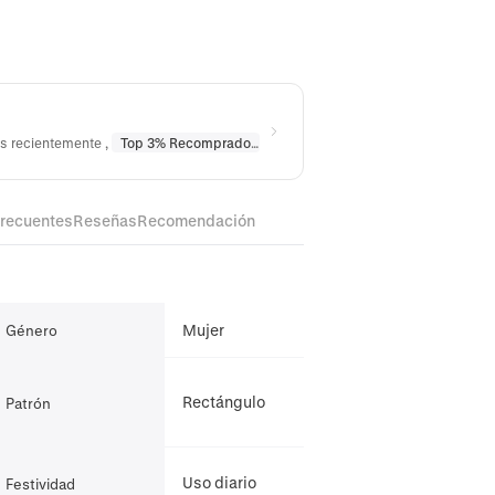
os recientemente
,
Top 3% Recomprado
en
Collares
,
Top 10% Recomprado
frecuentes
Reseñas
Recomendación
Mujer
Género
Rectángulo
Patrón
Uso diario
Festividad