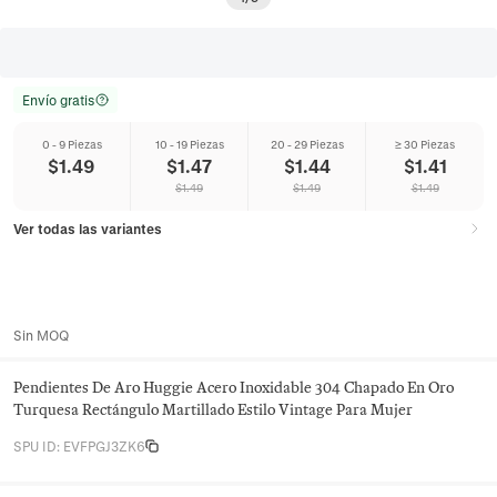
Envío gratis
0 - 9 Piezas
10 - 19 Piezas
20 - 29 Piezas
≥ 30 Piezas
$
1.49
$
1.47
$
1.44
$
1.41
$
1.49
$
1.49
$
1.49
Ver todas las variantes
Sin MOQ
Pendientes De Aro Huggie Acero Inoxidable 304 Chapado En Oro
Turquesa Rectángulo Martillado Estilo Vintage Para Mujer
SPU ID
:
EVFPGJ3ZK6