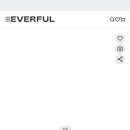
Descripción
Imágenes detalladas
Preguntas frecuent
1
/
5