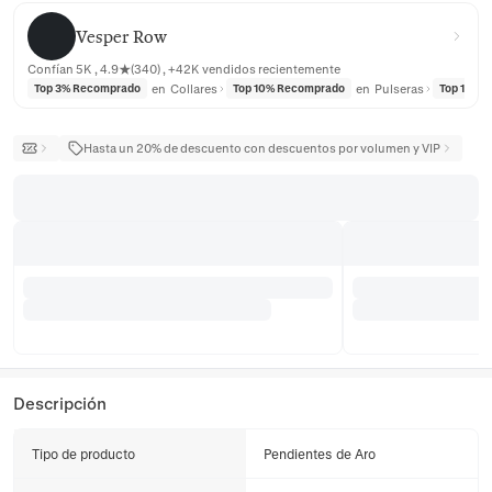
Vesper Row
Vesper Row
Confían 5K , 4.9★(340) , +42K vendidos recientemente
en
Collares
en
Pulseras
Top 3% Recomprado
Top 10% Recomprado
Top 10% 
Hasta un 20% de descuento con descuentos por volumen y VIP
Descripción
Tipo de producto
Pendientes de Aro