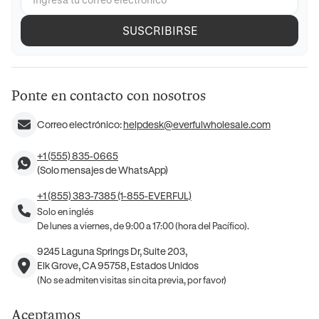
SUSCRIBIRSE
Ponte en contacto con nosotros
Correo electrónico:
helpdesk@everfulwholesale.com
+1 (555) 835-0665
(Solo mensajes de WhatsApp)
+1 (855) 383-7385 (1-855-EVERFUL)
Solo en inglés
De lunes a viernes, de 9:00 a 17:00 (hora del Pacífico).
9245 Laguna Springs Dr, Suite 203,
Elk Grove, CA 95758, Estados Unidos
(No se admiten visitas sin cita previa, por favor)
Aceptamos