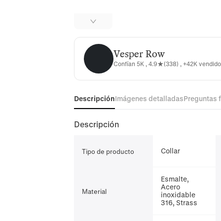
Vesper Row
Vesper Row
Confían 5K , 4.9★(338) , +42K vendid
Descripción
Imágenes detalladas
Preguntas 
Descripción
Collar
Tipo de producto
Esmalte,
Acero
Material
inoxidable
316, Strass