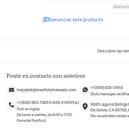
Mostrar t
Denunciar este producto
Descubre las ten
Ponte en contacto con nosotros
+1 (555) 835-0665
helpdesk@everfulwholesale.com
(Solo mensajes de Wh
+1 (855) 383-7385 (1-855-EVERFUL)
9245 Laguna Springs D
Solo en inglés
Elk Grove, CA 95758,
De lunes a viernes, de 9:00 a 17:00
(No se admiten visitas si
(hora del Pacífico).