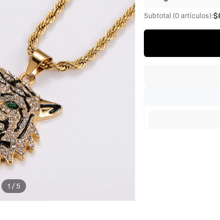
$
Subtotal (0 artículos):
1
/
5