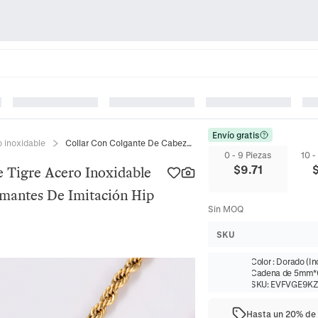
Envío gratis
o inoxidable
Collar Con Colgante De Cabeza De Tigre Acero Inoxidable Chapado En Oro 18K Iced Out Diamantes De Imitación Hip Hop
0 - 9 Piezas
10 -
$
9.71
 Tigre Acero Inoxidable
mantes De Imitación Hip
Sin MOQ
SKU
Color
:
Dorado (In
Cadena de 5mm
SKU:
EVFVGE9KZ
Hasta un 20% de 