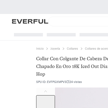
Inicio
Joyería
Collares
Collares de acer
Collar Con Colgante De Cabeza De
Chapado En Oro 18K Iced Out Dia
Hop
SPU ID
:
EVFPGXMPV3
24 vistas