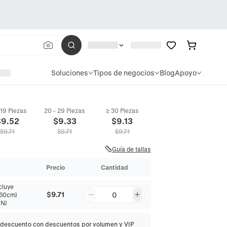
Soluciones
Tipos de negocios
Blog
Apoyo
 19 Piezas
20 - 29 Piezas
≥ 30 Piezas
$
9.52
$
9.33
$
9.13
$
9.71
$
9.71
$
9.71
Guía de tallas
Precio
Cantidad
cluye
$9.71
0
*60cm)
NJ
descuento con descuentos por volumen y VIP