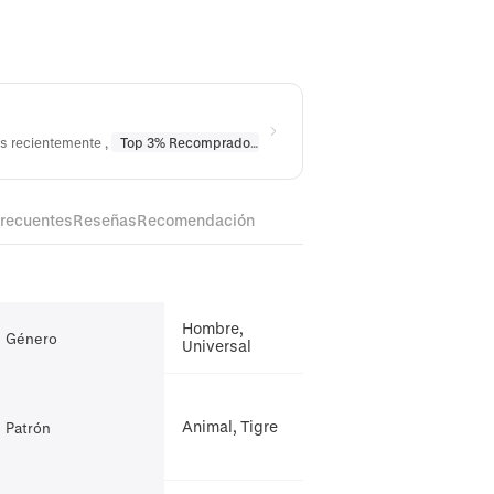
os recientemente
,
Top 3% Recomprado
en
Collares
,
Top 10% Recomprado
frecuentes
Reseñas
Recomendación
Hombre,
Género
Universal
Animal, Tigre
Patrón