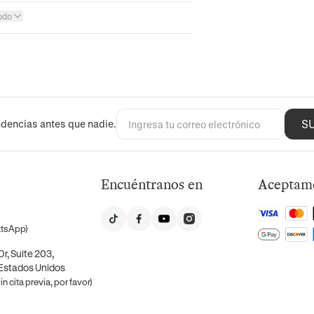
odo
S
dencias antes que nadie.
Encuéntranos en
Aceptam
atsApp)
r, Suite 203,
 Estados Unidos
n cita previa, por favor)