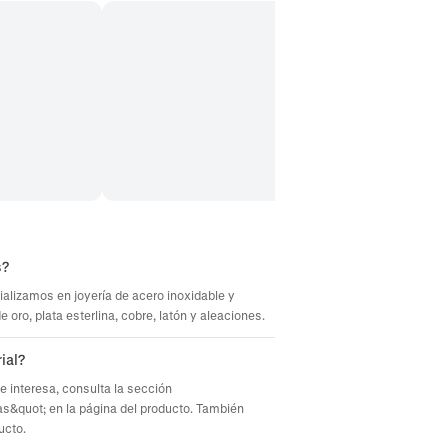
s?
ializamos en joyería de acero inoxidable y
oro, plata esterlina, cobre, latón y aleaciones.
ial?
te interesa, consulta la sección
s&quot; en la página del producto. También
ucto.