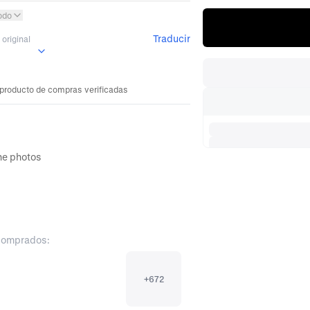
odo
Traducir
original
 producto de compras verificadas
the photos
comprados:
+
672