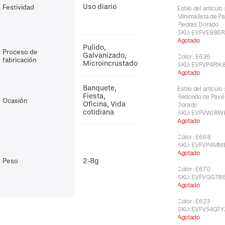
Uso diario
Festividad
Estilo del artículo
Minimalista de Pa
Piedras Dorado
SKU:
EVFVE986R
Agotado
Pulido,
Proceso de
Galvanizado,
Color
:
E636
fabricación
Microincrustado
SKU:
EVFVP4PJK
Agotado
Banquete,
Estilo del artículo
Fiesta,
Redondo de Pavé
Ocasión
Oficina, Vida
Dorado
cotidiana
SKU:
EVFVWJRW
Agotado
Color
:
E668
SKU:
EVFVP4MM
Agotado
2-8g
Peso
Color
:
E670
SKU:
EVFVQG78
Agotado
Color
:
E623
SKU:
EVFV54Q7Y
Agotado