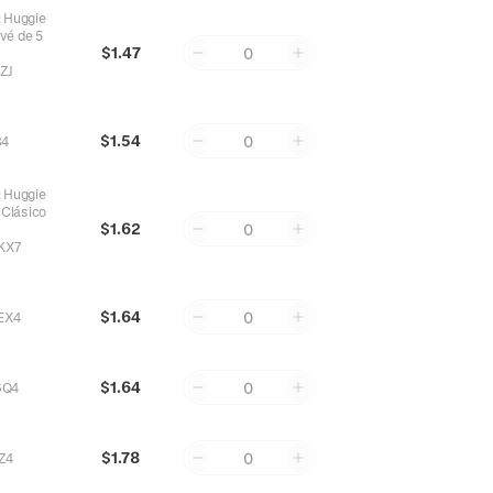
:
Huggie
vé de 5
$1.47
0
ZJ
$1.54
0
84
:
Huggie
 Clásico
$1.62
0
KX7
$1.64
0
EX4
$1.64
0
6Q4
$1.78
0
Z4