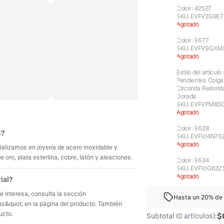
Color
:
42527
SKU:
EVFV2G9E7
Agotado
Color
:
E677
SKU:
EVFV9GXM
Agotado
Estilo del artículo
Pendientes Colga
Circonita Redonda
Dorada
SKU:
EVFVPM85
Agotado
Color
:
E628
s?
SKU:
EVFVJ4N75
Agotado
ializamos en joyería de acero inoxidable y
oro, plata esterlina, cobre, latón y aleaciones.
Color
:
E634
SKU:
EVFVJG63Z
Agotado
ial?
te interesa, consulta la sección
Hasta un 20% de 
s&quot; en la página del producto. También
ucto.
$
Subtotal (0 artículos):