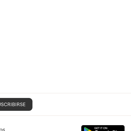
USCRIBIRSE
os