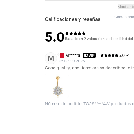
Mostrar t
Comentario 
Calificaciones y reseñas
5.0
Basado en 2 valoraciones de calidad del
M*****a
5.0
92VIP
M
Tue Jun 09 2026
Good quality, and items are as described in 
Número de pedido: TO29*****4W productos 