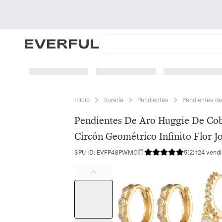
Inicio
Joyería
Pendientes
Pendientes de
Pendientes De Aro Huggie De Co
Circón Geométrico Infinito Flor J
SPU ID
:
EVFP48PWMG
5
(
2
)
124 vend