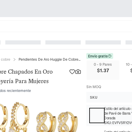
Envío gratis
 cobre
Pendientes De Aro Huggie De Cobre Chapados En Oro Circón Geométrico Infinito Flor Joyería Para Mujeres
0 - 9 Pares
10 
$
1.37
bre Chapados En Oro
oyería Para Mujeres
Sin MOQ
idos recientemente
SKU
Estilo del artículo
de Pavé de Barra 
Dorada
SKU:
EVFV5RY2V