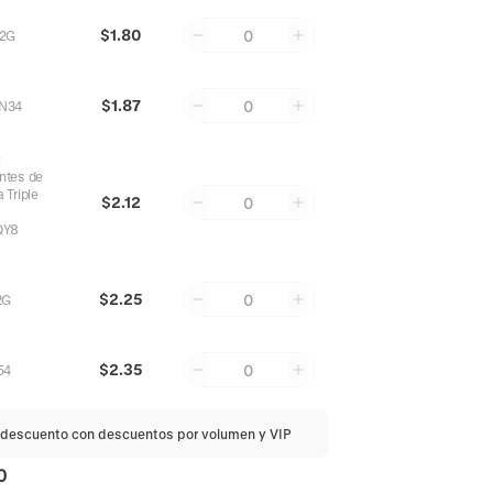
$1.80
0
2G
$1.87
0
N34
:
ntes de
 Triple
$2.12
0
QY8
$2.25
0
2G
$2.35
0
54
descuento con descuentos por volumen y VIP
0