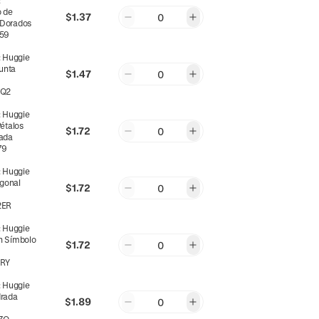
:
o de
$1.37
0
 Dorados
59
:
Huggie
unta
$1.47
0
ZQ2
:
Huggie
Pétalos
$1.72
0
rada
79
:
Huggie
gonal
$1.72
0
2ER
:
Huggie
n Símbolo
$1.72
0
RY
:
Huggie
drada
$1.89
0