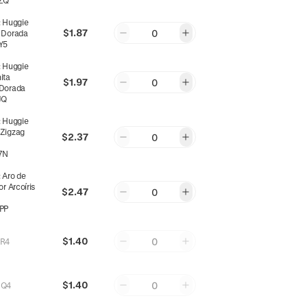
ZQ
:
Huggie
$1.87
0
a Dorada
Y5
:
Huggie
ita
$1.97
0
 Dorada
JQ
:
Huggie
 Zigzag
$2.37
0
7N
:
Aro de
or Arcoíris
$2.47
0
PP
$1.40
0
R4
$1.40
0
ZQ4