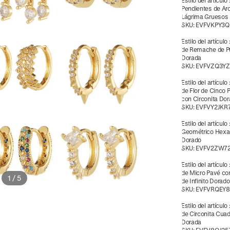
Estilo del artículo
Pendientes de Ar
Lágrima Gruesos
SKU:
EVFVKPY3Q
Estilo del artículo
de Remache de P
Dorada
SKU:
EVFVZQ3Y
Estilo del artículo
de Flor de Cinco 
con Circonita Do
SKU:
EVFVY2JKR
Estilo del artículo
Geométrico Hexa
Dorado
SKU:
EVFV2ZW7
Estilo del artículo
de Micro Pavé co
1
/
5
de Infinito Dorado
SKU:
EVFVRQEY8
Estilo del artículo
de Circonita Cua
Dorada