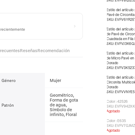
SKU:
EVFV8QJ25
Estilo del artículo
Pavé de Circonit
SKU:
EVFV6YR2E
Estilo del artículo
s recientemente
de Pavé de Circon
Cuadrada en Fila
SKU:
EVFVJ3K6Q
frecuentes
Reseñas
Recomendación
Estilo del artículo
de Micro Pavé en
Dorado
SKU:
EVFV3K523
Estilo del artículo
Mujer
Género
Circonita Multicol
Dorado
SKU:
EVFVVNYE5
Geométrico,
Forma de gota
Color
:
42526
de agua,
Patrón
SKU:
EVFV942XK
Símbolo de
Agotado
infinito, Floral
Color
:
E635
SKU:
EVFV7GJM
Agotado