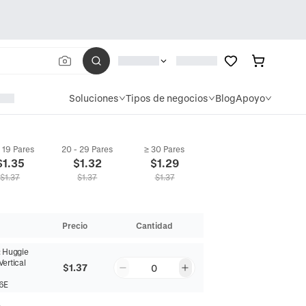
Soluciones
Tipos de negocios
Blog
Apoyo
- 19 Pares
20 - 29 Pares
≥ 30 Pares
$
1.35
$
1.32
$
1.29
$
1.37
$
1.37
$
1.37
Precio
Cantidad
:
Huggie
Vertical
$1.37
0
6E