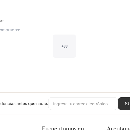
ce
comprados:
+
33
S
dencias antes que nadie.
Encuéntranos en
Aceptam