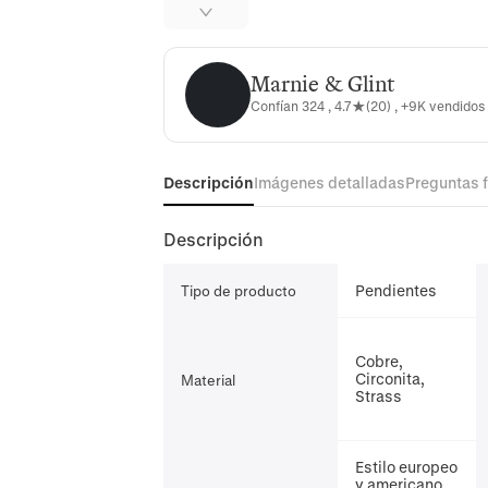
Marnie & Glint
Marnie & Glint
Confían 324 , 4.7★(20) , +9K vendido
Descripción
Imágenes detalladas
Preguntas 
Descripción
Pendientes
Tipo de producto
Cobre,
Circonita,
Material
Strass
Estilo europeo
y americano,