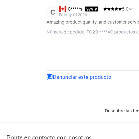
C*****s
5.0
97VIP
C
Fri May 01 2026
Amazing product quality, and customer servi
Número de pedido: TO29*****XC productos 
Denunciar este producto
Descubre las ten
Ponte en contacto con nosotros