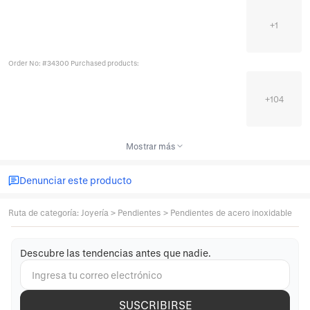
+
1
Order No: #34300 Purchased products:
+
104
Mostrar más
Denunciar este producto
Ruta de categoría
:
Joyería
>
Pendientes
>
Pendientes de acero inoxidable
Descubre las tendencias antes que nadie.
SUSCRIBIRSE