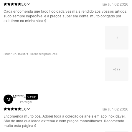
5.0
Tue Jun 02 2026
Cada encomenda que faço fico cada vez mais rendido aos vossos artigos.
Tudo sempre impecável e a preços super em conta. muito obrigado por
existirem na minha vida :)
+
1
Order No: #40171 Purchased products:
+
177
M*****a
95VIP
M
Portugal
5.0
Tue Jun 02 2026
Encomenda muito boa. Adorei toda a coleção de aneis em aço inoxidável.
São de uma qualidade extrema e com preços maravilhosos. Recomendo
muito esta página :)