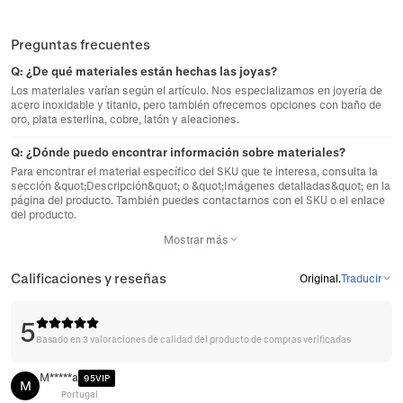
Preguntas frecuentes
Q:
¿De qué materiales están hechas las joyas?
Los materiales varían según el artículo. Nos especializamos en joyería de
acero inoxidable y titanio, pero también ofrecemos opciones con baño de
oro, plata esterlina, cobre, latón y aleaciones.
Q:
¿Dónde puedo encontrar información sobre materiales?
Para encontrar el material específico del SKU que te interesa, consulta la
sección &quot;Descripción&quot; o &quot;Imágenes detalladas&quot; en la
página del producto. También puedes contactarnos con el SKU o el enlace
del producto.
Mostrar más
Calificaciones y reseñas
Original
.
Traducir
5
Basado en 3 valoraciones de calidad del producto de compras verificadas
M*****a
95VIP
M
Portugal