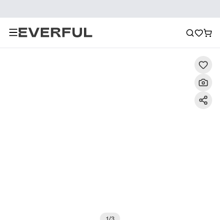
Descripción
Imágenes detalladas
Preguntas frecuent
1
/
3