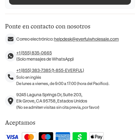
Ponte en contacto con nosotros
Correo electrónico:
helpdesk@everfulwholesale.com
+1 (555) 835-0665
(Solo mensajes de WhatsApp)
+1 (855) 383-7385 (1-855-EVERFUL)
Solo en inglés
De lunes a viernes, de 9:00 a 17:00 (hora del Pacífico).
9245 Laguna Springs Dr, Suite 203,
Elk Grove, CA 95758, Estados Unidos
(No se admiten visitas sin cita previa, por favor)
Aceptamos