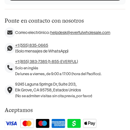
Ponte en contacto con nosotros
Correo electrónico:
helpdesk@everfulwholesale.com
+1 (555) 835-0665
(Solo mensajes de WhatsApp)
+1 (855) 383-7385 (1-855-EVERFUL)
Solo en inglés
De lunes a viernes, de 9:00 a 17:00 (hora del Pacífico).
9245 Laguna Springs Dr, Suite 203,
Elk Grove, CA 95758, Estados Unidos
(No se admiten visitas sin cita previa, por favor)
Aceptamos