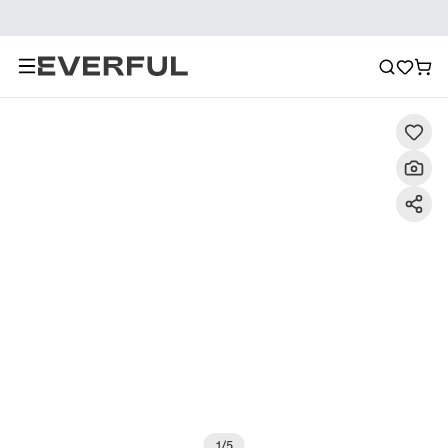
Descripción
Imágenes detalladas
Preguntas frecuent
1
/
5