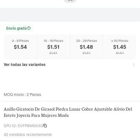
Envío gratis
0 - 9 Piezas
10 - 19 Piezas
20 - 29 Piezas
≥ 30 Piezas
$
1.54
$
1.51
$
1.48
$
1.45
$
1.54
$
1.54
$
1.54
Ver todas las variantes
MOQ mixto
:
2
Piezas
Anillo Giratorio De Girasol Piedra Lunar Cobre Ajustable Alivio Del
Estrés Joyería Para Mujeres Moda
SPU ID
:
EVFP8M66XG
42 vendidos recientemente