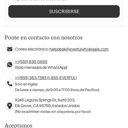
SUSCRIBIRSE
Ponte en contacto con nosotros
Correo electrónico:
helpdesk@everfulwholesale.com
+1 (555) 835-0665
(Solo mensajes de WhatsApp)
+1 (855) 383-7385 (1-855-EVERFUL)
Solo en inglés
De lunes a viernes, de 9:00 a 17:00 (hora del Pacífico).
9245 Laguna Springs Dr, Suite 203,
Elk Grove, CA 95758, Estados Unidos
(No se admiten visitas sin cita previa, por favor)
Aceptamos