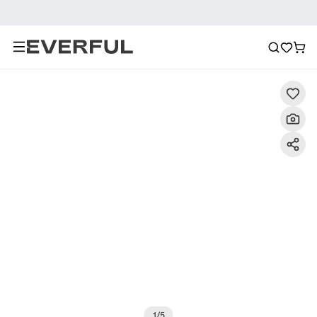
Descripción
Imágenes detalladas
Preguntas frecuent
1
/
5