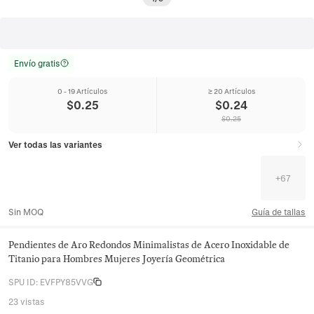
Envío gratis
0 - 19 Artículos
≥ 20 Artículos
$
0.25
$
0.24
$
0.25
Ver todas las variantes
+
67
Sin MOQ
Guía de tallas
Pendientes de Aro Redondos Minimalistas de Acero Inoxidable de
Titanio para Hombres Mujeres Joyería Geométrica
SPU ID
:
EVFPY85VVG
23 vistas