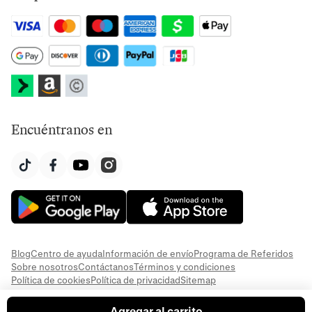
Encuéntranos en
Blog
Centro de ayuda
Información de envío
Programa de Referidos
Sobre nosotros
Contáctanos
Términos y condiciones
Política de cookies
Política de privacidad
Sitemap
Agregar al carrito
© 2026 Everful