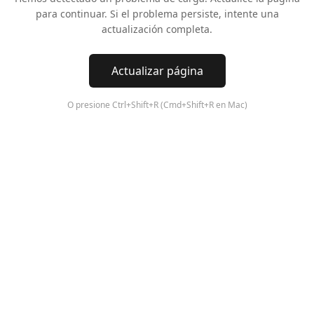
para continuar. Si el problema persiste, intente una
actualización completa.
Actualizar página
O presione Ctrl+Shift+R (Cmd+Shift+R en Mac)