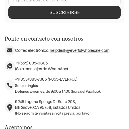
SUSCRIBIRSE
Ponte en contacto con nosotros
Correo electrónico:
helpdesk@everfulwholesale.com
+1 (555) 835-0665
(Solo mensajes de WhatsApp)
+1 (855) 383-7385 (1-855-EVERFUL)
Solo en inglés
De lunes a viernes, de 9:00 a 17:00 (hora del Pacífico).
9245 Laguna Springs Dr, Suite 203,
Elk Grove, CA 95758, Estados Unidos
(No se admiten visitas sin cita previa, por favor)
Aceptamos