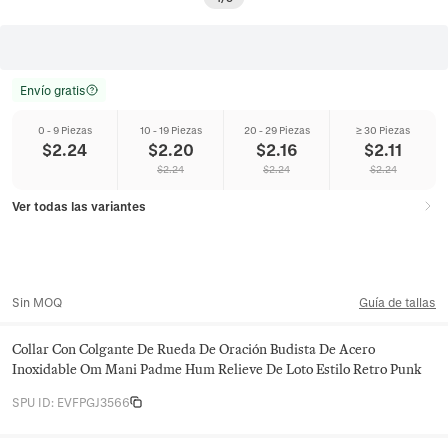
Envío gratis
0 - 9 Piezas
10 - 19 Piezas
20 - 29 Piezas
≥ 30 Piezas
$
2.24
$
2.20
$
2.16
$
2.11
$
2.24
$
2.24
$
2.24
Ver todas las variantes
Sin MOQ
Guía de tallas
Collar Con Colgante De Rueda De Oración Budista De Acero
Inoxidable Om Mani Padme Hum Relieve De Loto Estilo Retro Punk
SPU ID
:
EVFPGJ3566