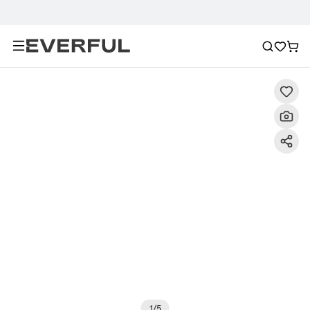
Descripción
Imágenes detalladas
Preguntas frecuent
1
/
5