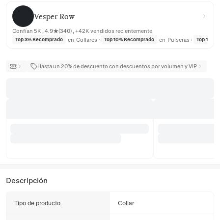
Vesper Row
Vesper Row
Confían 5K , 4.9★(340) , +42K vendidos recientemente
en
Collares
en
Pulseras
Top 3% Recomprado
Top 10% Recomprado
Top 10% 
Hasta un 20% de descuento con descuentos por volumen y VIP
Descripción
Tipo de producto
Collar