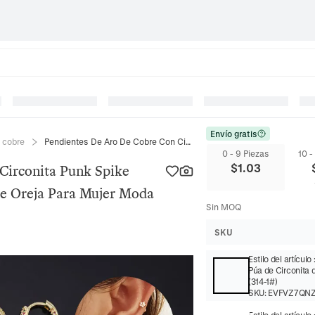
Envío gratis
 cobre
Pendientes De Aro De Cobre Con Circonita Punk Spike Remache Huggie Piercing Joyas De Oreja Para Mujer Moda Irregular
0 - 9 Piezas
10 -
$
1.03
Circonita Punk Spike
e Oreja Para Mujer Moda
Sin MOQ
SKU
Estilo del artículo
Púa de Circonita d
(314-1#)
SKU:
EVFVZ7QN