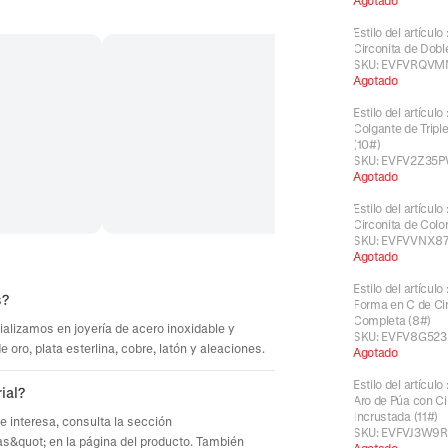
Agotado
Estilo del artículo
Circonita de Doble
SKU:
EVFVRQVM
Agotado
Estilo del artículo
Colgante de Triple
(10#)
SKU:
EVFV2Z35
Agotado
Estilo del artículo
Circonita de Color
SKU:
EVFVVNX8
Agotado
Estilo del artículo
s?
Forma en C de Ci
Completa (8#)
ializamos en joyería de acero inoxidable y
SKU:
EVFV8G523
oro, plata esterlina, cobre, latón y aleaciones.
Agotado
Estilo del artículo
ial?
Aro de Púa con Ci
Incrustada (11#)
te interesa, consulta la sección
SKU:
EVFVJ3W9
s&quot; en la página del producto. También