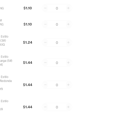
$1.10
0
6NG
4#
$1.10
0
RG
:
Estilo
 (3#)
$1.24
0
MJQ
:
Estilo
arga (5#)
$1.44
0
YE
:
Estilo
 Redonda
$1.44
0
Y9
:
Estilo
$1.44
0
J9