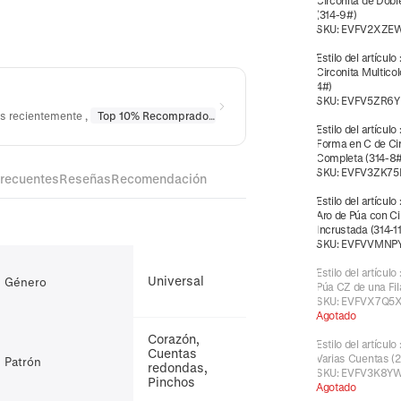
Circonita de Doble
(314-9#)
SKU:
EVFV2XZE
Estilo del artículo
Circonita Multicol
4#)
SKU:
EVFV5ZR6Y
os recientemente
,
Top 10% Recomprado
en
Piercings
Estilo del artículo
Forma en C de Ci
Completa (314-8#
SKU:
EVFV3ZK7
frecuentes
Reseñas
Recomendación
Estilo del artículo
Aro de Púa con Ci
Incrustada (314-1
SKU:
EVFVVMNP
Estilo del artículo
Universal
Género
Púa CZ de una Fil
SKU:
EVFVX7Q5
Agotado
Corazón,
Estilo del artículo
Cuentas
Varias Cuentas (2
Patrón
redondas,
SKU:
EVFV3K8Y
Pinchos
Agotado