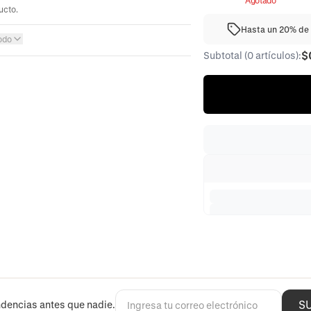
Agotado
ucto.
Hasta un 20% de 
odo
$
Subtotal (0 artículos):
S
dencias antes que nadie.