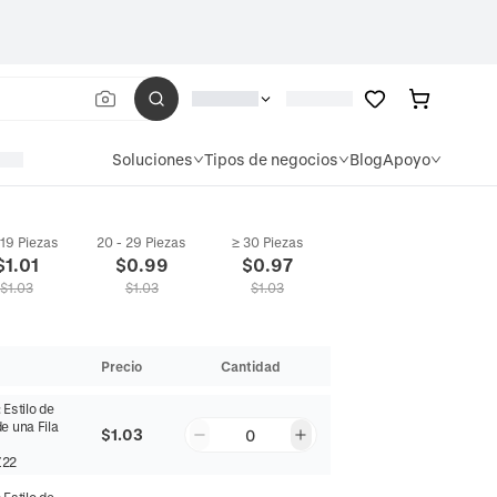
Soluciones
Tipos de negocios
Blog
Apoyo
 19 Piezas
20 - 29 Piezas
≥ 30 Piezas
$
1.01
$
0.99
$
0.97
$
1.03
$
1.03
$
1.03
Precio
Cantidad
:
Estilo de
e una Fila
$1.03
0
Z22