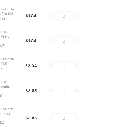
:
Estilo de
 Fila (9#)
$1.84
0
NEY
:
Estilo
 Anillo
$1.84
0
PWR
:
Estilo de
 (4#)
$2.04
0
7YP
:
Estilo
rconita
$2.85
0
E4
:
Estilo de
rconita
$2.85
0
RKQ