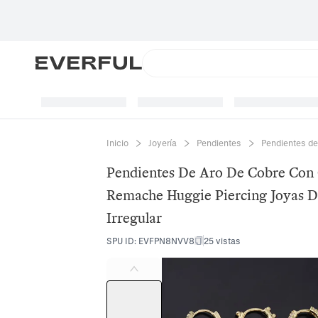
Inicio
Joyería
Pendientes
Pendientes de
Pendientes De Aro De Cobre Con 
Remache Huggie Piercing Joyas D
Irregular
SPU ID
:
EVFPN8NVV8
25 vistas