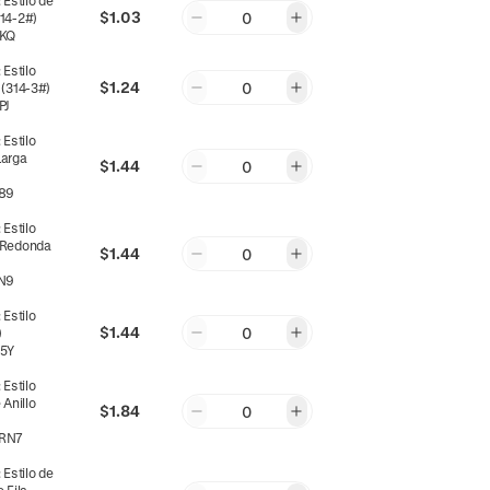
:
Estilo de
$1.03
0
314-2#)
KQ
:
Estilo
$1.24
0
 (314-3#)
PJ
:
Estilo
Larga
$1.44
0
89
:
Estilo
 Redonda
$1.44
0
N9
:
Estilo
$1.44
0
)
5Y
:
Estilo
 Anillo
$1.84
0
RN7
:
Estilo de