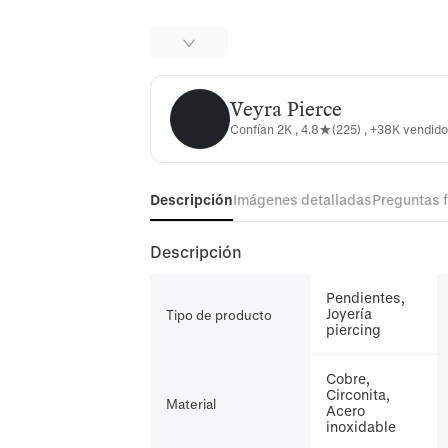
Veyra Pierce
Veyra Pierce
Confían 2K , 4.8★(225) , +38K vendid
Descripción
Imágenes detalladas
Preguntas 
Descripción
Pendientes,
Joyería
Tipo de producto
piercing
Cobre,
Circonita,
Material
Acero
inoxidable