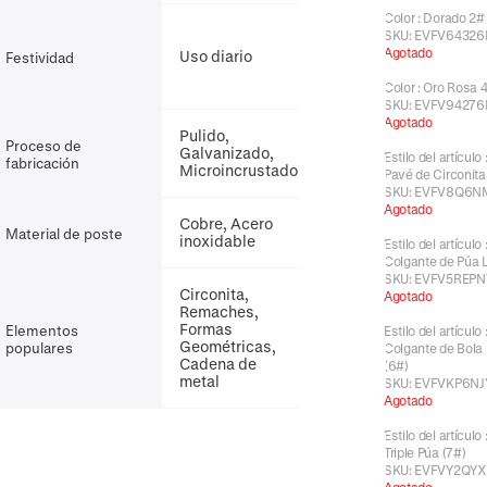
Color
:
Dorado 2#
SKU:
EVFV6432
Agotado
Uso diario
Festividad
Color
:
Oro Rosa 
SKU:
EVFV94276
Agotado
Pulido,
Proceso de
Galvanizado,
Estilo del artículo
fabricación
Microincrustado
Pavé de Circonita
SKU:
EVFV8Q6N
Agotado
Cobre, Acero
Material de poste
inoxidable
Estilo del artículo
Colgante de Púa L
SKU:
EVFV5REPN
Circonita,
Agotado
Remaches,
Formas
Elementos
Estilo del artículo
Geométricas,
populares
Colgante de Bola
Cadena de
(6#)
metal
SKU:
EVFVKP6NJ
Agotado
Estilo del artículo
Triple Púa (7#)
SKU:
EVFVY2QYX