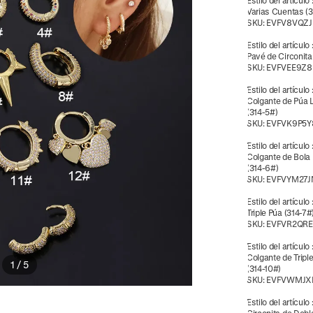
Estilo del artículo
Varias Cuentas (
SKU:
EVFV8VQZJ
Estilo del artículo
Pavé de Circonita
SKU:
EVFVEE9Z8
Estilo del artículo
Colgante de Púa 
(314-5#)
SKU:
EVFVK9P5Y
Estilo del artículo
Colgante de Bola
(314-6#)
SKU:
EVFVYM27J
Estilo del artículo
Triple Púa (314-7#
SKU:
EVFVR2QRE
Estilo del artículo
Colgante de Triple
1
/
5
(314-10#)
SKU:
EVFVWMJX
Estilo del artículo