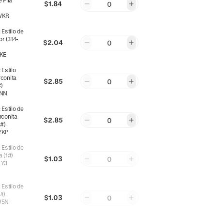
 Fila
$1.84
0
WKR
:
Estilo de
or (314-
$2.04
0
KE
:
Estilo
rconita
$2.85
0
)
5NN
:
Estilo de
rconita
$2.85
0
1#)
YKP
:
Estilo de
a (1#)
$1.03
0
XY3
:
Estilo de
#)
$1.03
0
W5N