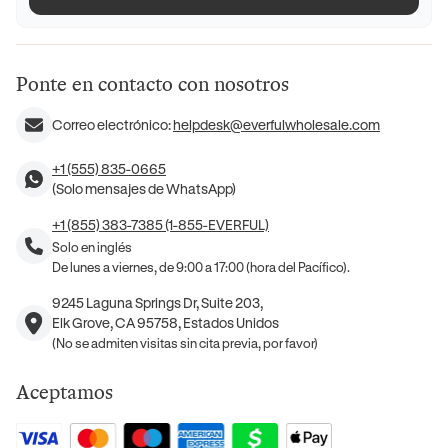
Ponte en contacto con nosotros
Correo electrónico:
helpdesk@everfulwholesale.com
+1 (555) 835-0665
(Solo mensajes de WhatsApp)
+1 (855) 383-7385 (1-855-EVERFUL)
Solo en inglés
De lunes a viernes, de 9:00 a 17:00 (hora del Pacífico).
9245 Laguna Springs Dr, Suite 203,
Elk Grove, CA 95758, Estados Unidos
(No se admiten visitas sin cita previa, por favor)
Aceptamos