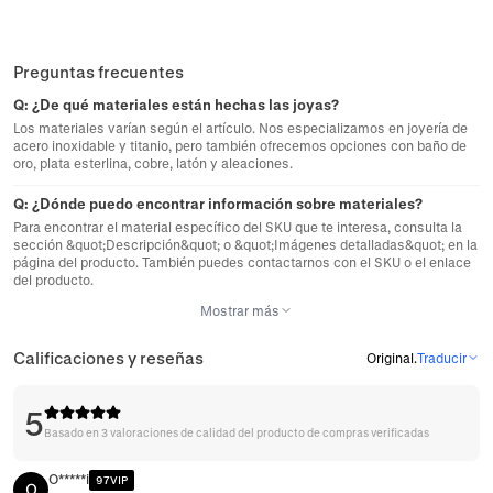
Preguntas frecuentes
Q:
¿De qué materiales están hechas las joyas?
Los materiales varían según el artículo. Nos especializamos en joyería de
acero inoxidable y titanio, pero también ofrecemos opciones con baño de
oro, plata esterlina, cobre, latón y aleaciones.
Q:
¿Dónde puedo encontrar información sobre materiales?
Para encontrar el material específico del SKU que te interesa, consulta la
sección &quot;Descripción&quot; o &quot;Imágenes detalladas&quot; en la
página del producto. También puedes contactarnos con el SKU o el enlace
del producto.
Mostrar más
Calificaciones y reseñas
Original
.
Traducir
5
Basado en 3 valoraciones de calidad del producto de compras verificadas
O*****i
97VIP
O