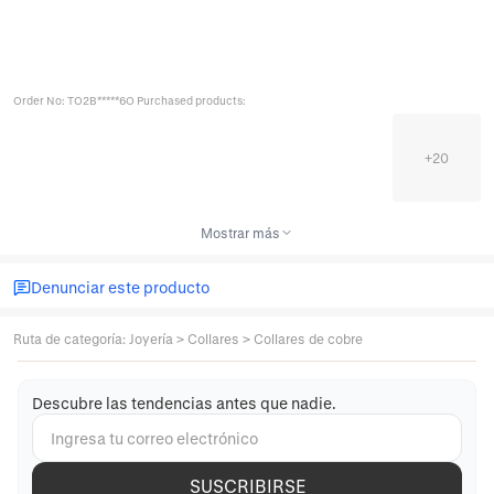
Order No: TO2B*****6O Purchased products:
+
20
Mostrar más
Denunciar este producto
Ruta de categoría
:
Joyería
>
Collares
>
Collares de cobre
Descubre las tendencias antes que nadie.
SUSCRIBIRSE