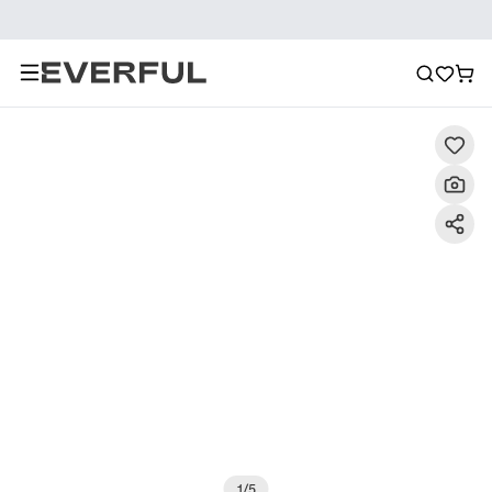
Descripción
Imágenes detalladas
Preguntas frecuent
1
/
5