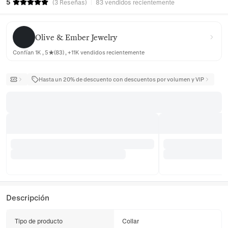
5
(
3
Reseñas
)
83 vendidos recientemente
Olive & Ember Jewelry
Olive & Ember Jewelry
Confían 1K , 5★(83) , +11K vendidos recientemente
Hasta un 20% de descuento con descuentos por volumen y VIP
Descripción
Tipo de producto
Collar