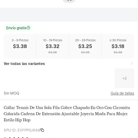
Envío gratis
0 - 9 Piezas
10 - 19 Piezas
20 - 29 Piezas
≥ 30 Piezas
$
3.38
$
3.32
$
3.25
$
3.18
$
3.38
$
3.38
$
3.38
Ver todas las variantes
+
3
Sin MOQ
Guía de tallas
Collar Tennis De Una Sola Fila Cobre Chapado En Oro Con Circonita
Colorida Cadena De Extensión Ajustable Joyería Moda Para Mujer
Estilo Hip Hop
SPU ID
:
EVFPPGJK68