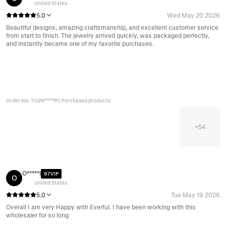
United States
5.0
Wed May 20 2026
Beautiful designs, amazing craftsmanship, and excellent customer service
from start to finish. The jewelry arrived quickly, was packaged perfectly,
and instantly became one of my favorite purchases.
Order No: TO29*****PC Purchased products:
+
54
O*****i
97VIP
O
United States
5.0
Tue May 19 2026
Overall I am very Happy with Everful. I have been working with this
wholesaler for so long