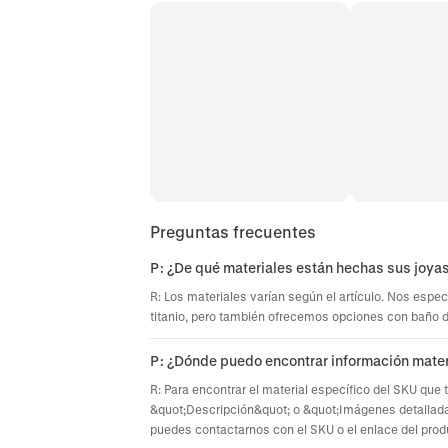
Preguntas frecuentes
P: ¿De qué materiales están hechas sus joya
R: Los materiales varían según el artículo. Nos espec
titanio, pero también ofrecemos opciones con baño de 
P: ¿Dónde puedo encontrar información mater
R: Para encontrar el material específico del SKU que 
&quot;Descripción&quot; o &quot;Imágenes detallada
puedes contactarnos con el SKU o el enlace del prod