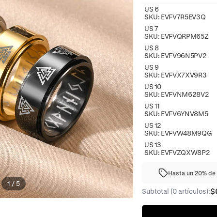
US 6
SKU:
EVFV7R5EV3Q
US 7
SKU:
EVFVQRPM65Z
US 8
SKU:
EVFV96N5PV2
US 9
SKU:
EVFVX7XV9R3
US 10
SKU:
EVFVNM628V2
US 11
SKU:
EVFV6YNV8M5
US 12
SKU:
EVFVW48M9QG
US 13
SKU:
EVFVZQXW8P2
Hasta un 20% de 
1
/
5
$
Subtotal (0 artículos):