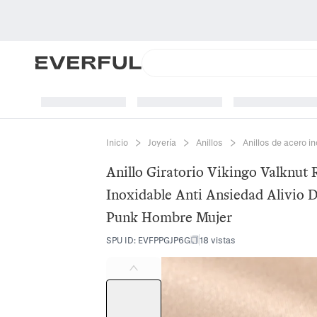
Inicio
Joyería
Anillos
Anillos de acero i
Anillo Giratorio Vikingo Valknut
Inoxidable Anti Ansiedad Alivio D
Punk Hombre Mujer
SPU ID
:
EVFPPGJP6G
18 vistas