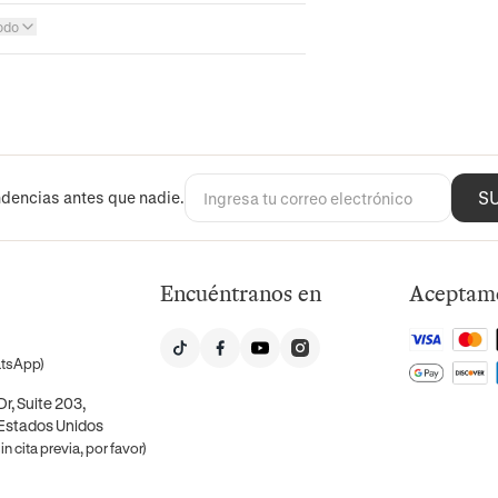
odo
S
dencias antes que nadie.
Encuéntranos en
Aceptam
atsApp)
r, Suite 203,
 Estados Unidos
n cita previa, por favor)