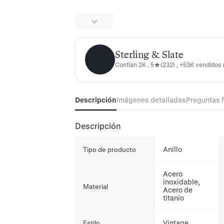
Sterling & Slate
Sterling & Slate
Confían 2K , 5★(232) , +53K vendidos
Descripción
Imágenes detalladas
Preguntas 
Descripción
Anillo
Tipo de producto
Acero
inoxidable,
Material
Acero de
titanio
Vintage
Estilo