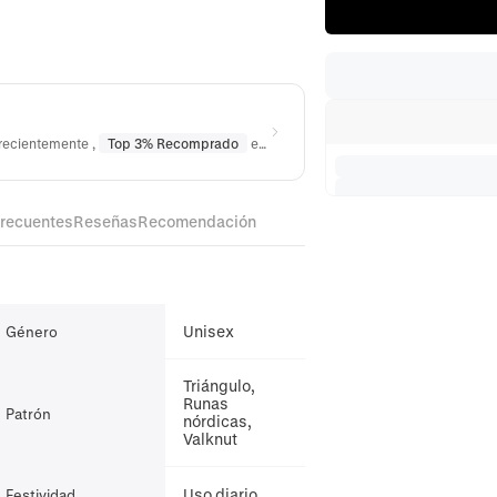
 recientemente
,
Top 3% Recomprado
en
Anillos
,
Top 3% Recomprado
en
frecuentes
Reseñas
Recomendación
Unisex
Género
Triángulo,
Runas
Patrón
nórdicas,
Valknut
Uso diario
Festividad