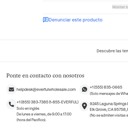
Mostrar t
Denunciar este producto
Descubre las ten
Ponte en contacto con nosotros
+1 (555) 835-0665
helpdesk@everfulwholesale.com
(Solo mensajes de Wh
+1 (855) 383-7385 (1-855-EVERFUL)
9245 Laguna Springs D
Solo en inglés
Elk Grove, CA 95758,
De lunes a viernes, de 9:00 a 17:00
(No se admiten visitas si
(hora del Pacífico).