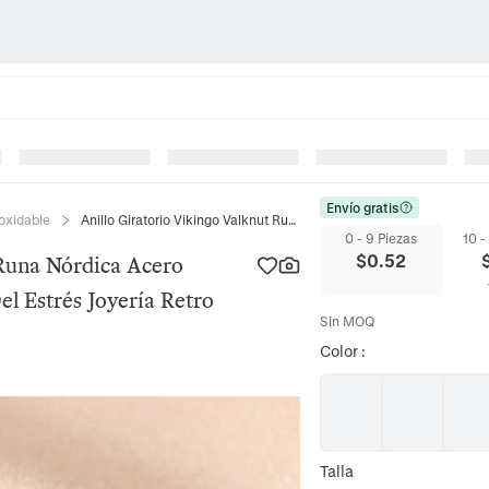
Envío gratis
noxidable
Anillo Giratorio Vikingo Valknut Runa Nórdica Acero Inoxidable Anti Ansiedad Alivio Del Estrés Joyería Retro Punk Hombre Mujer
0 - 9 Piezas
10 -
$
0.52
 Runa Nórdica Acero
el Estrés Joyería Retro
Sin MOQ
Color
:
Talla