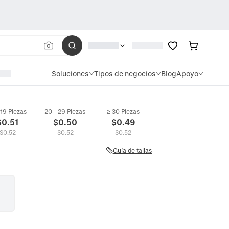
Soluciones
Tipos de negocios
Blog
Apoyo
 19 Piezas
20 - 29 Piezas
≥ 30 Piezas
$
0.51
$
0.50
$
0.49
$
0.52
$
0.52
$
0.52
Guía de tallas