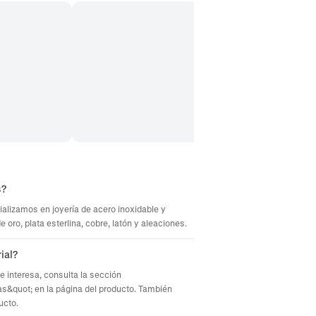
s?
ializamos en joyería de acero inoxidable y
oro, plata esterlina, cobre, latón y aleaciones.
ial?
te interesa, consulta la sección
s&quot; en la página del producto. También
ucto.