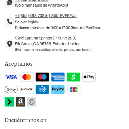
(Solo mensajes de WhatsApp)
+1 (855) 383-7385 (1-855-EVERFUL)
Solo en inglés
De lunes a viernes, de 9:00 a 17:00 (hora del Pacífico).
9245 Laguna Springs Dr, Suite 203,
Elk Grove, CA 95758, Estados Unidos
(No se admiten visitas sin cita previa, por favor)
Aceptamos
Encuéntranos en