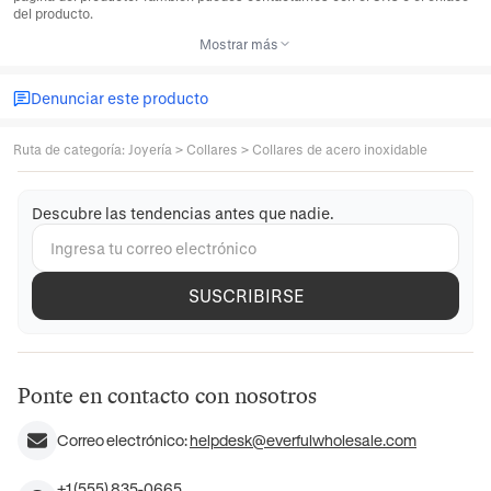
del producto.
Mostrar más
Denunciar este producto
Ruta de categoría
:
Joyería
>
Collares
>
Collares de acero inoxidable
Descubre las tendencias antes que nadie.
SUSCRIBIRSE
Ponte en contacto con nosotros
Correo electrónico:
helpdesk@everfulwholesale.com
+1 (555) 835-0665