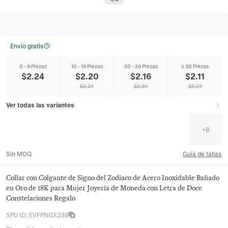
Envío gratis
0 - 9 Piezas
10 - 19 Piezas
20 - 29 Piezas
≥ 30 Piezas
$
2.24
$
2.20
$
2.16
$
2.11
$
2.24
$
2.24
$
2.24
Ver todas las variantes
+
8
Sin MOQ
Guía de tallas
Collar con Colgante de Signo del Zodiaco de Acero Inoxidable Bañado
en Oro de 18K para Mujer Joyería de Moneda con Letra de Doce
Constelaciones Regalo
SPU ID
:
EVFPNGX538