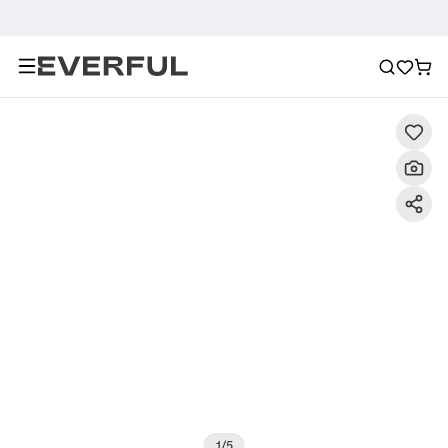
Descripción
Imágenes detalladas
Preguntas frecuent
1
/
5