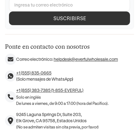
SUSCRIBIRSE
Ponte en contacto con nosotros
Correo electrónico:
helpdesk@everfulwholesale.com
+1 (555) 835-0665
(Solo mensajes de WhatsApp)
+1 (855) 383-7385 (1-855-EVERFUL)
Solo en inglés
De lunes a viernes, de 9:00 a 17:00 (hora del Pacífico).
9245 Laguna Springs Dr, Suite 203,
Elk Grove, CA 95758, Estados Unidos
(No se admiten visitas sin cita previa, por favor)