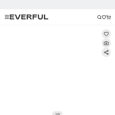
Descripción
Imágenes detalladas
Preguntas frecuent
1
/
5