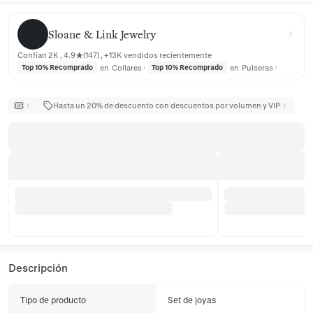
Sloane & Link Jewelry
Sloane & Link Jewelry
Confían 2K , 4.9★(147) , +13K vendidos recientemente
en
Collares
en
Pulseras
Top 10% Recomprado
Top 10% Recomprado
Hasta un 20% de descuento con descuentos por volumen y VIP
Descripción
Tipo de producto
Set de joyas