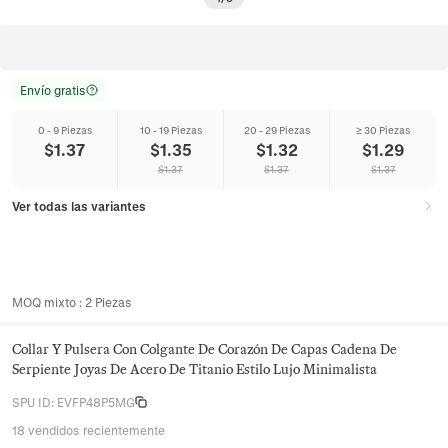
Envío gratis
0 - 9 Piezas
10 - 19 Piezas
20 - 29 Piezas
≥ 30 Piezas
$
1.37
$
1.35
$
1.32
$
1.29
$
1.37
$
1.37
$
1.37
Ver todas las variantes
MOQ mixto
:
2
Piezas
Collar Y Pulsera Con Colgante De Corazón De Capas Cadena De
Serpiente Joyas De Acero De Titanio Estilo Lujo Minimalista
SPU ID
:
EVFP48P5MG
18 vendidos recientemente