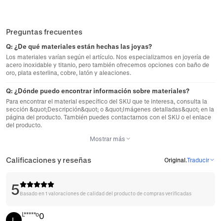
Preguntas frecuentes
Q:
¿De qué materiales están hechas las joyas?
Los materiales varían según el artículo. Nos especializamos en joyería de
acero inoxidable y titanio, pero también ofrecemos opciones con baño de
oro, plata esterlina, cobre, latón y aleaciones.
Q:
¿Dónde puedo encontrar información sobre materiales?
Para encontrar el material específico del SKU que te interesa, consulta la
sección &quot;Descripción&quot; o &quot;Imágenes detalladas&quot; en la
página del producto. También puedes contactarnos con el SKU o el enlace
del producto.
Mostrar más
Calificaciones y reseñas
Original
.
Traducir
5
Basado en 1 valoraciones de calidad del producto de compras verificadas
L*****o
0
L