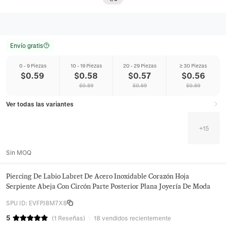
Envío gratis
0 - 9 Piezas
10 - 19 Piezas
20 - 29 Piezas
≥ 30 Piezas
$
0.59
$
0.58
$
0.57
$
0.56
$
0.59
$
0.59
$
0.59
Ver todas las variantes
+
15
Sin MOQ
Piercing De Labio Labret De Acero Inoxidable Corazón Hoja
Serpiente Abeja Con Circón Parte Posterior Plana Joyería De Moda
SPU ID
:
EVFPJ8M7X8
5
(
1
Reseñas
)
18 vendidos recientemente