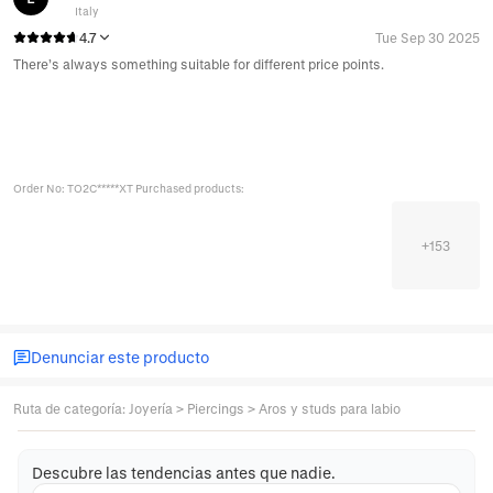
Italy
4.7
Tue Sep 30 2025
There’s always something suitable for different price points.
Order No: TO2C*****XT Purchased products:
+
153
Denunciar este producto
Ruta de categoría
:
Joyería
>
Piercings
>
Aros y studs para labio
Descubre las tendencias antes que nadie.