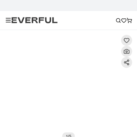
Descripción
Imágenes detalladas
Preguntas frecuent
1
/
5