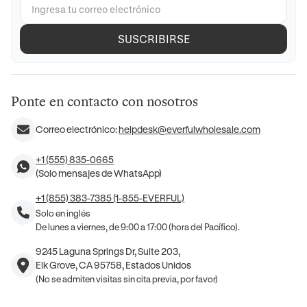
SUSCRIBIRSE
Ponte en contacto con nosotros
Correo electrónico:
helpdesk@everfulwholesale.com
+1 (555) 835-0665
(Solo mensajes de WhatsApp)
+1 (855) 383-7385 (1-855-EVERFUL)
Solo en inglés
De lunes a viernes, de 9:00 a 17:00 (hora del Pacífico).
9245 Laguna Springs Dr, Suite 203,
Elk Grove, CA 95758, Estados Unidos
(No se admiten visitas sin cita previa, por favor)