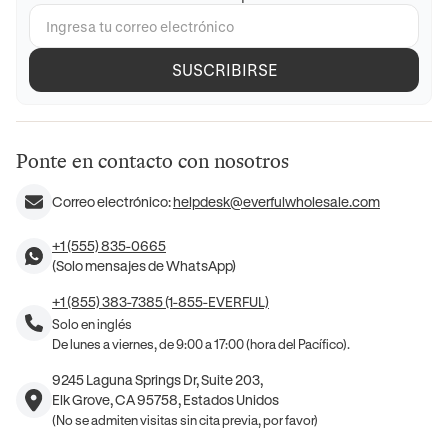
SUSCRIBIRSE
Ponte en contacto con nosotros
Correo electrónico:
helpdesk@everfulwholesale.com
+1 (555) 835-0665
(Solo mensajes de WhatsApp)
+1 (855) 383-7385 (1-855-EVERFUL)
Solo en inglés
De lunes a viernes, de 9:00 a 17:00 (hora del Pacífico).
9245 Laguna Springs Dr, Suite 203,
Elk Grove, CA 95758, Estados Unidos
(No se admiten visitas sin cita previa, por favor)