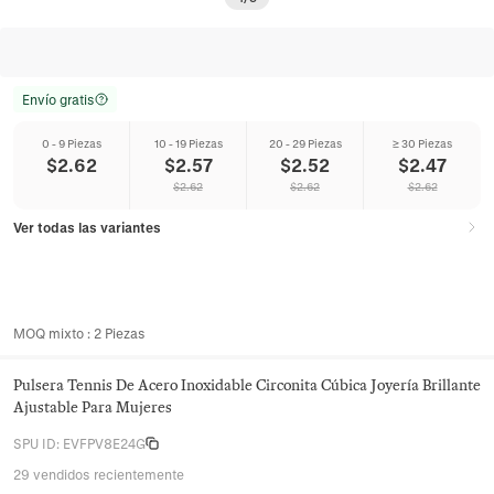
Envío gratis
0 - 9 Piezas
10 - 19 Piezas
20 - 29 Piezas
≥ 30 Piezas
$
2.62
$
2.57
$
2.52
$
2.47
$
2.62
$
2.62
$
2.62
Ver todas las variantes
MOQ mixto
:
2
Piezas
Pulsera Tennis De Acero Inoxidable Circonita Cúbica Joyería Brillante
Ajustable Para Mujeres
SPU ID
:
EVFPV8E24G
29 vendidos recientemente