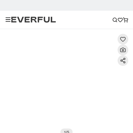
Descripción
Imágenes detalladas
Preguntas frecuent
1
/
5