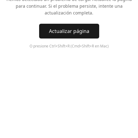
para continuar. Si el problema persiste, intente una
actualización completa.
Actualizar página
O presione Ctrl+Shift+R (Cmd+Shift+R en Mac)