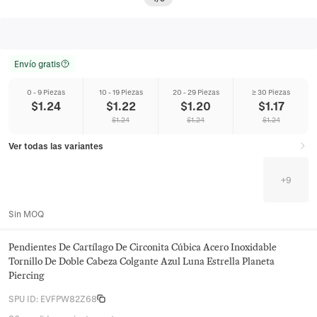
Envío gratis
0 - 9 Piezas
10 - 19 Piezas
20 - 29 Piezas
≥ 30 Piezas
$
1.24
$
1.22
$
1.20
$
1.17
$
1.24
$
1.24
$
1.24
Ver todas las variantes
+
9
Sin MOQ
Pendientes De Cartílago De Circonita Cúbica Acero Inoxidable
Tornillo De Doble Cabeza Colgante Azul Luna Estrella Planeta
Piercing
SPU ID
:
EVFPW82Z68