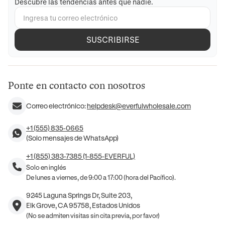
Descubre las tendencias antes que nadie.
SUSCRIBIRSE
Ponte en contacto con nosotros
Correo electrónico:
helpdesk@everfulwholesale.com
+1 (555) 835-0665
(Solo mensajes de WhatsApp)
+1 (855) 383-7385 (1-855-EVERFUL)
Solo en inglés
De lunes a viernes, de 9:00 a 17:00 (hora del Pacífico).
9245 Laguna Springs Dr, Suite 203,
Elk Grove, CA 95758, Estados Unidos
(No se admiten visitas sin cita previa, por favor)