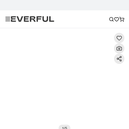
Descripción
Imágenes detalladas
Preguntas frecuent
1
/
5