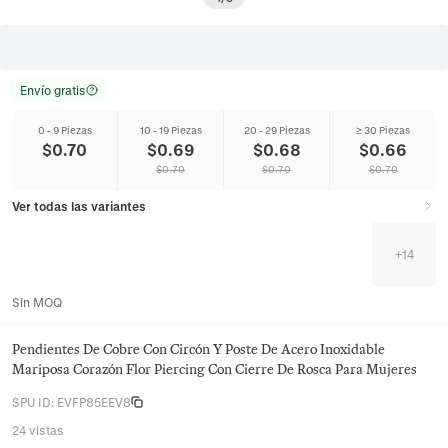
Envío gratis
0 - 9 Piezas
10 - 19 Piezas
20 - 29 Piezas
≥ 30 Piezas
$
0.70
$
0.69
$
0.68
$
0.66
$
0.70
$
0.70
$
0.70
Ver todas las variantes
+
14
Sin MOQ
Pendientes De Cobre Con Circón Y Poste De Acero Inoxidable
Mariposa Corazón Flor Piercing Con Cierre De Rosca Para Mujeres
SPU ID
:
EVFP85EEV8
24 vistas