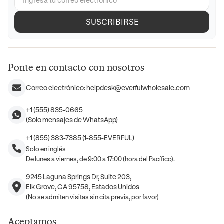
SUSCRIBIRSE
Ponte en contacto con nosotros
Correo electrónico:
helpdesk@everfulwholesale.com
+1 (555) 835-0665
(Solo mensajes de WhatsApp)
+1 (855) 383-7385 (1-855-EVERFUL)
Solo en inglés
De lunes a viernes, de 9:00 a 17:00 (hora del Pacífico).
9245 Laguna Springs Dr, Suite 203,
Elk Grove, CA 95758, Estados Unidos
(No se admiten visitas sin cita previa, por favor)
Aceptamos