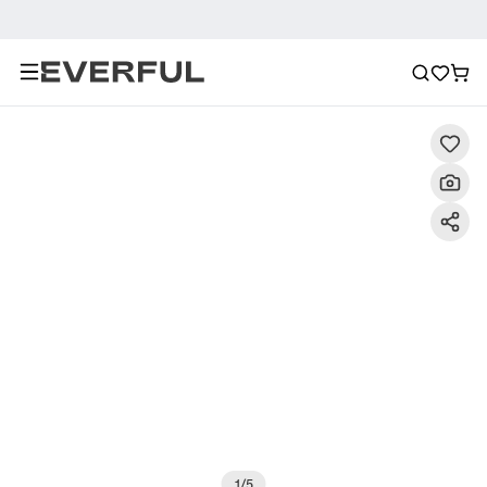
Descripción
Imágenes detalladas
Preguntas frecuent
1
/
5