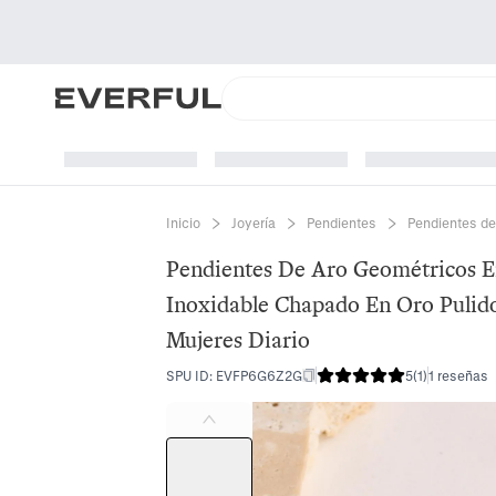
Inicio
Joyería
Pendientes
Pendientes de
Pendientes De Aro Geométricos 
Inoxidable Chapado En Oro Pulid
Mujeres Diario
SPU ID
:
EVFP6G6Z2G
5
(
1
)
1 reseñas