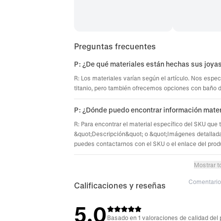
Preguntas frecuentes
P: ¿De qué materiales están hechas sus joya
R: Los materiales varían según el artículo. Nos espec
titanio, pero también ofrecemos opciones con baño de 
P: ¿Dónde puedo encontrar información mater
R: Para encontrar el material específico del SKU que 
&quot;Descripción&quot; o &quot;Imágenes detallada
puedes contactarnos con el SKU o el enlace del prod
Mostrar t
Comentario 
Calificaciones y reseñas
5.0
Basado en 1 valoraciones de calidad del