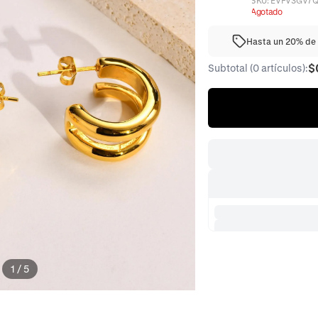
SKU:
EVFV3GV7Q
Agotado
Hasta un 20% de 
$
Subtotal (0 artículos):
1
/
5