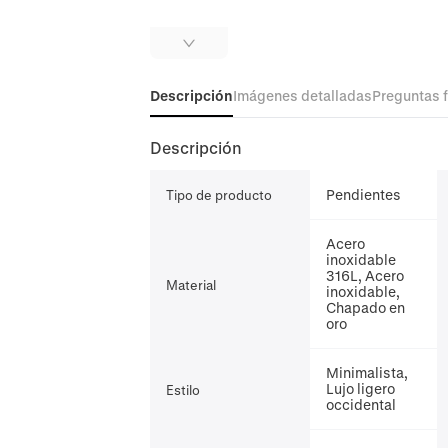
Descripción
Imágenes detalladas
Preguntas 
Descripción
Pendientes
Tipo de producto
Acero
inoxidable
316L, Acero
Material
inoxidable,
Chapado en
oro
Minimalista,
Lujo ligero
Estilo
occidental