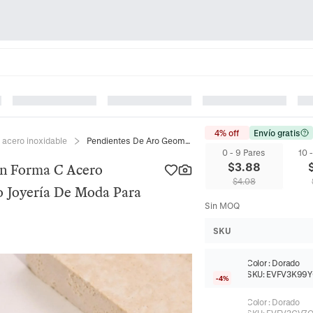
4% off
Envío gratis
 acero inoxidable
Pendientes De Aro Geométricos En Forma C Acero Inoxidable Chapado En Oro Pulido Joyería De Moda Para Mujeres Diario
0 - 9 Pares
10 
$
3.88
En Forma C Acero
$
4.08
o Joyería De Moda Para
Sin MOQ
SKU
Color
:
Dorado
SKU:
EVFV3K99
-4%
Color
:
Dorado