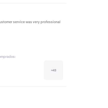
customer service was very professional 
comprados:
+
43