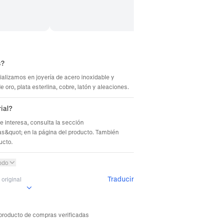
s?
ializamos en joyería de acero inoxidable y
oro, plata esterlina, cobre, latón y aleaciones.
ial?
te interesa, consulta la sección
s&quot; en la página del producto. También
ucto.
odo
Traducir
original
 producto de compras verificadas