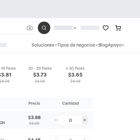
Soluciones
Tipos de negocios
Blog
Apoyo
- 19 Pares
20 - 29 Pares
≥ 30 Pares
$
3.81
$
3.73
$
3.65
$
4.08
$
4.08
$
4.08
Precio
Cantidad
$3.88
0
YQN
$4.08
$4.46