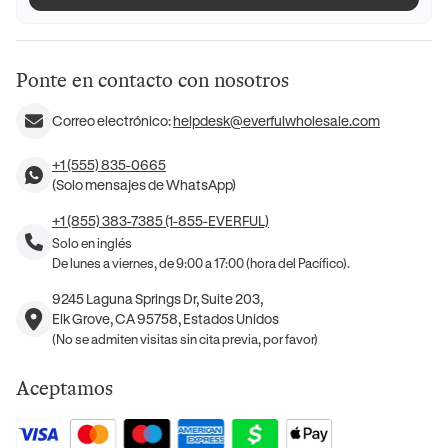
Ponte en contacto con nosotros
Correo electrónico:
helpdesk@everfulwholesale.com
+1 (555) 835-0665
(Solo mensajes de WhatsApp)
+1 (855) 383-7385 (1-855-EVERFUL)
Solo en inglés
De lunes a viernes, de 9:00 a 17:00 (hora del Pacífico).
9245 Laguna Springs Dr, Suite 203,
Elk Grove, CA 95758, Estados Unidos
(No se admiten visitas sin cita previa, por favor)
Aceptamos