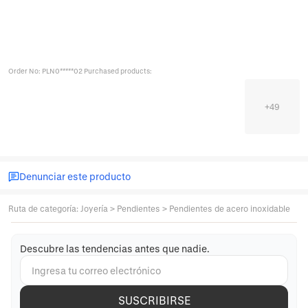
Order No: PLN0*****02 Purchased products:
+
49
Denunciar este producto
Ruta de categoría
:
Joyería
>
Pendientes
>
Pendientes de acero inoxidable
Descubre las tendencias antes que nadie.
SUSCRIBIRSE