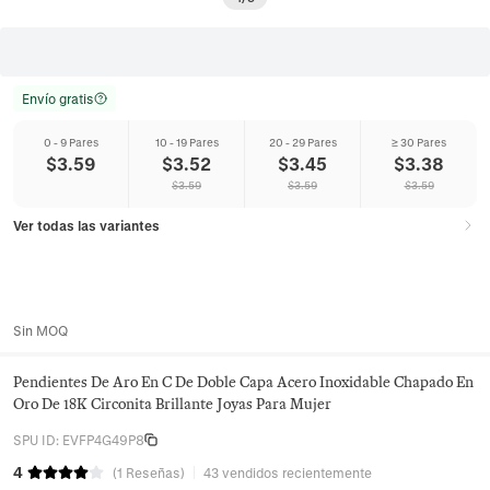
Envío gratis
0 - 9 Pares
10 - 19 Pares
20 - 29 Pares
≥ 30 Pares
$
3.59
$
3.52
$
3.45
$
3.38
$
3.59
$
3.59
$
3.59
Ver todas las variantes
Sin MOQ
Pendientes De Aro En C De Doble Capa Acero Inoxidable Chapado En
Oro De 18K Circonita Brillante Joyas Para Mujer
SPU ID
:
EVFP4G49P8
4
(
1
Reseñas
)
43 vendidos recientemente