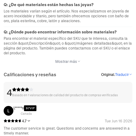
Q:
¿De qué materiales están hechas las joyas?
Los materiales varían según el artículo. Nos especializamos en joyería de
acero inoxidable y titanio, pero también ofrecemos opciones con baño de
oro, plata esterlina, cobre, latón y aleaciones.
Q:
¿Dónde puedo encontrar información sobre materiales?
Para encontrar el material específico del SKU que te interesa, consulta la
sección &quot;Descripción&quot; o &quot;Imágenes detalladas&quot; en la
página del producto. También puedes contactarnos con el SKU o el enlace
del producto.
Mostrar más
Calificaciones y reseñas
Original
.
Traducir
4
Basado en 1 valoraciones de calidad del producto de compras verificadas
L*****o
97VIP
L
Canada
4.7
Tue Jun 16 2026
The customer service is great. Questions and concerns are answered in a
timely manner.