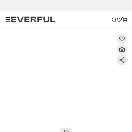
Descripción
Imágenes detalladas
Preguntas frecuent
1
/
5