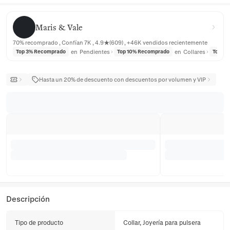
Maris & Vale
Maris & Vale
70% recomprado , Confían 7K , 4.9★(609) , +46K vendidos recientemente
en
Pendientes
en
Collares
Top 3% Recomprado
Top 10% Recomprado
Top 3
Hasta un 20% de descuento con descuentos por volumen y VIP
Descripción
Tipo de producto
Collar, Joyería para pulsera