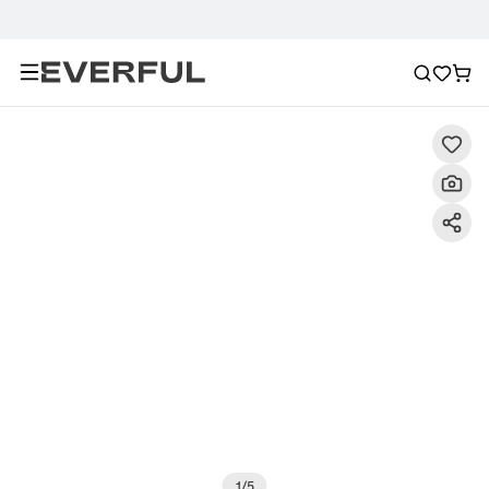
Descripción
Imágenes detalladas
Preguntas frecuent
1
/
5