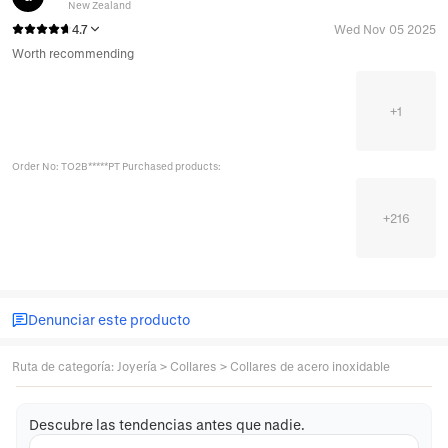
New Zealand
4.7
Wed Nov 05 2025
Worth recommending
+
1
Order No: TO2B*****PT Purchased products:
+
216
Denunciar este producto
Ruta de categoría
:
Joyería
>
Collares
>
Collares de acero inoxidable
Descubre las tendencias antes que nadie.