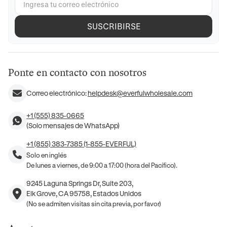
SUSCRIBIRSE
Ponte en contacto con nosotros
Correo electrónico:
helpdesk@everfulwholesale.com
+1 (555) 835-0665
(Solo mensajes de WhatsApp)
+1 (855) 383-7385 (1-855-EVERFUL)
Solo en inglés
De lunes a viernes, de 9:00 a 17:00 (hora del Pacífico).
9245 Laguna Springs Dr, Suite 203,
Elk Grove, CA 95758, Estados Unidos
(No se admiten visitas sin cita previa, por favor)