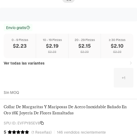
Envío gratis
0 - 9 Piezas
10 - 19 Piezas
20 - 29 Piezas
≥ 30 Piezas
$
2.23
$
2.19
$
2.15
$
2.10
$
2.23
$
2.23
$
2.23
Ver todas las variantes
+
1
Sin MOQ
Collar De Margaritas Y Mariposas De Acero Inoxidable Bañado En
Oro 18K Joyería De Flores Esmaltadas
SPU ID
:
EVFPY85EV8
5
(
1
Reseñas
)
146 vendidos recientemente