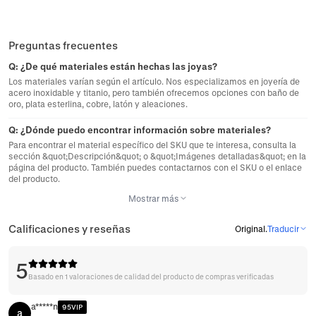
Preguntas frecuentes
Q:
¿De qué materiales están hechas las joyas?
Los materiales varían según el artículo. Nos especializamos en joyería de
acero inoxidable y titanio, pero también ofrecemos opciones con baño de
oro, plata esterlina, cobre, latón y aleaciones.
Q:
¿Dónde puedo encontrar información sobre materiales?
Para encontrar el material específico del SKU que te interesa, consulta la
sección &quot;Descripción&quot; o &quot;Imágenes detalladas&quot; en la
página del producto. También puedes contactarnos con el SKU o el enlace
del producto.
Mostrar más
Calificaciones y reseñas
Original
.
Traducir
5
Basado en 1 valoraciones de calidad del producto de compras verificadas
a*****n
95VIP
a