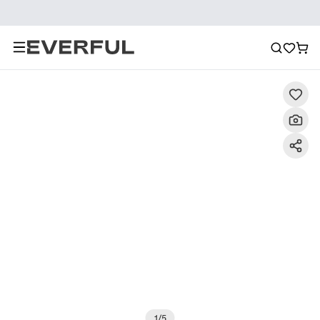
Descripción
Imágenes detalladas
Preguntas frecuent
1
/
5