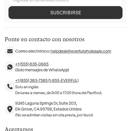
SUSCRIBIRSE
Ponte en contacto con nosotros
Correo electrónico:
helpdesk@everfulwholesale.com
+1 (555) 835-0665
(Solo mensajes de WhatsApp)
+1 (855) 383-7385 (1-855-EVERFUL)
Solo en inglés
De lunes a viernes, de 9:00 a 17:00 (hora del Pacífico).
9245 Laguna Springs Dr, Suite 203,
Elk Grove, CA 95758, Estados Unidos
(No se admiten visitas sin cita previa, por favor)
Aceptamos