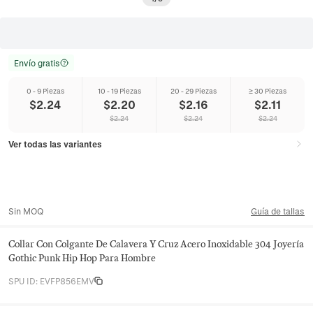
Envío gratis
0 - 9 Piezas
10 - 19 Piezas
20 - 29 Piezas
≥ 30 Piezas
$
2.24
$
2.20
$
2.16
$
2.11
$
2.24
$
2.24
$
2.24
Ver todas las variantes
Sin MOQ
Guía de tallas
Collar Con Colgante De Calavera Y Cruz Acero Inoxidable 304 Joyería
Gothic Punk Hip Hop Para Hombre
SPU ID
:
EVFP856EMV