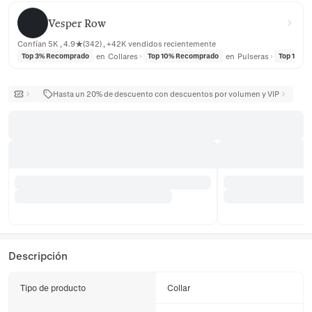
Vesper Row
Vesper Row
Confían 5K , 4.9★(342) , +42K vendidos recientemente
en
Collares
en
Pulseras
Top 3% Recomprado
Top 10% Recomprado
Top 10% 
Hasta un 20% de descuento con descuentos por volumen y VIP
Descripción
Tipo de producto
Collar