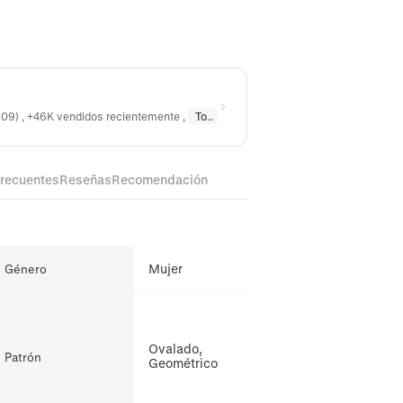
609) , +46K vendidos recientemente
,
Top 3% Recomprado
en
Pendientes
,
frecuentes
Reseñas
Recomendación
Mujer
Género
Ovalado,
Patrón
Geométrico