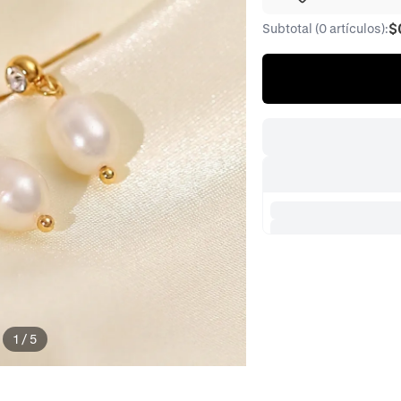
$
Subtotal (0 artículos):
1
/
5