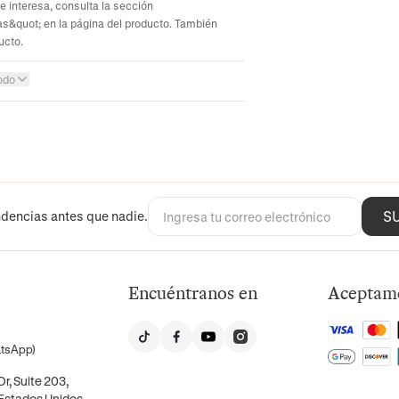
te interesa, consulta la sección
s&quot; en la página del producto. También
ucto.
odo
S
dencias antes que nadie.
Encuéntranos en
Aceptam
atsApp)
r, Suite 203,
 Estados Unidos