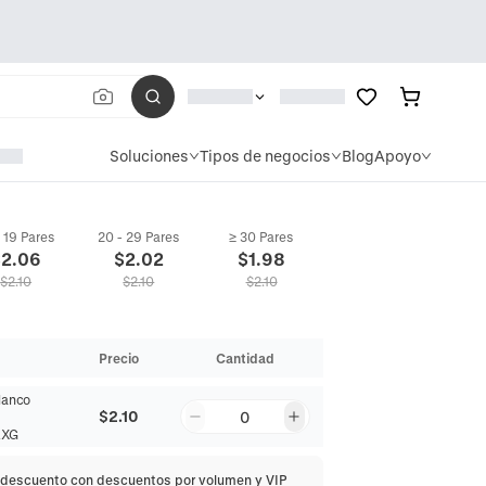
Soluciones
Tipos de negocios
Blog
Apoyo
- 19 Pares
20 - 29 Pares
≥ 30 Pares
$
2.06
$
2.02
$
1.98
$
2.10
$
2.10
$
2.10
Precio
Cantidad
lanco
$2.10
0
RXG
descuento con descuentos por volumen y VIP