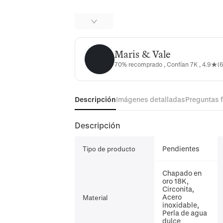
Maris & Vale
Maris & Vale
70% recomprado , Confían 7K , 4.9★(
Descripción
Imágenes detalladas
Preguntas 
Descripción
Pendientes
Tipo de producto
Chapado en
oro 18K,
Circonita,
Acero
Material
inoxidable,
Perla de agua
dulce