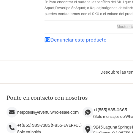
R: Para encontrar el material específico del SKU que 
&quot;Descripción&quot; o &quot;Imágenes detallada
puedes contactarnos con el SKU o el enlace del prod
Mostrar t
Denunciar este producto
Descubre las ten
Ponte en contacto con nosotros
+1 (555) 835-0665
helpdesk@everfulwholesale.com
(Solo mensajes de Wh
+1 (855) 383-7385 (1-855-EVERFUL)
9245 Laguna Springs D
Solo en inglés
Elk Grove, CA 95758,