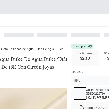
Envío gratis
Pendientes De Gota De Perlas de Agua Dulce De Agua Dulce Acero Inoxidable Chapado En Oro De 18K Con Circón Joyas Elegantes Para Mujer
0 - 9 Pares
10 
$
2.10
 Agua Dulce De Agua Dulce
 De 18K Con Circón Joyas
Sin MOQ
SKU
Color
:
Dorado / B
(JDE2022979)
SKU:
EVFVP4MP
Hasta un 20% de 