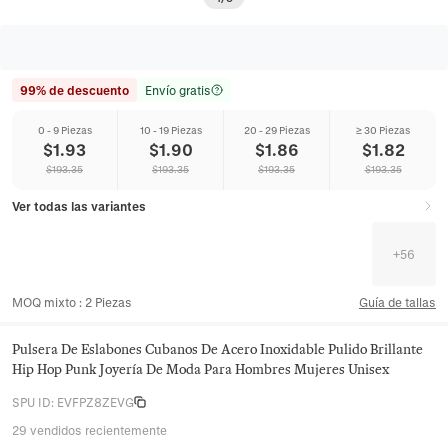
99% de descuento
Envío gratis
0 - 9 Piezas
10 - 19 Piezas
20 - 29 Piezas
≥ 30 Piezas
$
1.93
$
1.90
$
1.86
$
1.82
$
193.35
$
193.35
$
193.35
$
193.35
Ver todas las variantes
+
56
MOQ mixto
:
2
Piezas
Guía de tallas
Pulsera De Eslabones Cubanos De Acero Inoxidable Pulido Brillante
Hip Hop Punk Joyería De Moda Para Hombres Mujeres Unisex
SPU ID
:
EVFPZ8ZEVG
29 vendidos recientemente