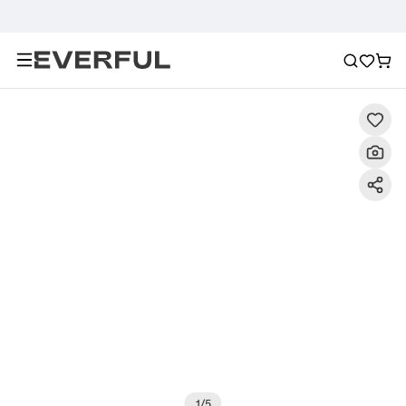
Descripción
Imágenes detalladas
Preguntas frecuent
1
/
5