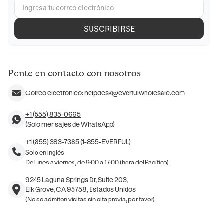
SUSCRIBIRSE
Ponte en contacto con nosotros
Correo electrónico:
helpdesk@everfulwholesale.com
+1 (555) 835-0665
(Solo mensajes de WhatsApp)
+1 (855) 383-7385 (1-855-EVERFUL)
Solo en inglés
De lunes a viernes, de 9:00 a 17:00 (hora del Pacífico).
9245 Laguna Springs Dr, Suite 203,
Elk Grove, CA 95758, Estados Unidos
(No se admiten visitas sin cita previa, por favor)