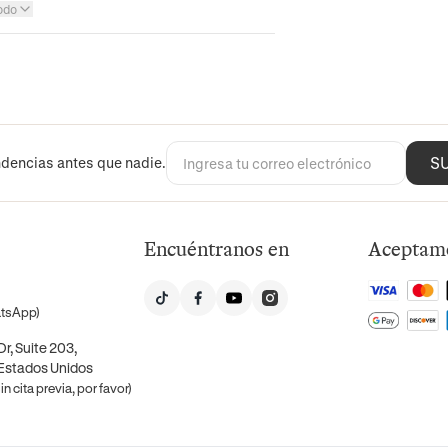
odo
S
dencias antes que nadie.
Encuéntranos en
Aceptam
atsApp)
r, Suite 203,
 Estados Unidos
n cita previa, por favor)