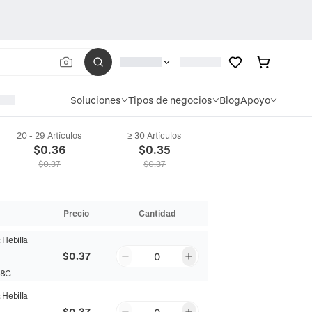
Soluciones
Tipos de negocios
Blog
Apoyo
20 - 29 Artículos
≥ 30 Artículos
 Titanio Pulido Estilo Punk Clips De Oreja Sin Agujeros Para Hombre Mujer
$
0.36
$
0.35
$
0.37
$
0.37
Precio
Cantidad
:
Hebilla
$0.37
0
Y8G
:
Hebilla
$0.37