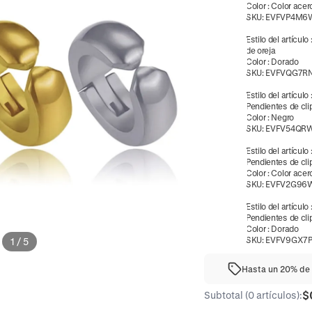
Color
:
Color acer
SKU:
EVFVP4M6
Estilo del artículo
de oreja
Color
:
Dorado
SKU:
EVFVQG7R
Estilo del artículo
Pendientes de cli
Color
:
Negro
SKU:
EVFV54QR
Estilo del artículo
Pendientes de cli
Color
:
Color acer
SKU:
EVFV2G96
Estilo del artículo
Pendientes de cli
Color
:
Dorado
SKU:
EVFV9GX7P
1
/
5
Hasta un 20% de 
$
Subtotal (0 artículos):