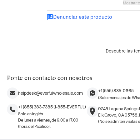
Mostrar t
Denunciar este producto
Descubre las ten
Ponte en contacto con nosotros
+1 (555) 835-0665
helpdesk@everfulwholesale.com
(Solo mensajes de Wh
+1 (855) 383-7385 (1-855-EVERFUL)
9245 Laguna Springs D
Solo en inglés
Elk Grove, CA 95758,
De lunes a viernes, de 9:00 a 17:00
(No se admiten visitas si
(hora del Pacífico).