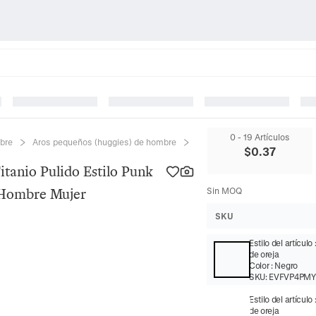
0 - 19 Artículos
bre
Aros pequeños (huggies) de hombre
Pendientes De Aro De Acero De
$
0.37
tanio Pulido Estilo Punk
a Hombre Mujer
Sin MOQ
SKU
Estilo del artículo
de oreja
Color
:
Negro
SKU:
EVFVP4PM
Estilo del artículo
de oreja