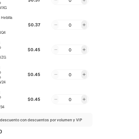
0
o
WXG
:
Hebilla
$0.37
0
NQ4
:
p
$0.45
0
WZG
:
p
$0.45
0
o
W24
:
p
$0.45
0
34
descuento con descuentos por volumen y VIP
0