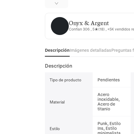
Onyx & Argent
Onyx & Argent
Confían 306 , 5★(18) , +5K vendidos 
Descripción
Imágenes detalladas
Preguntas 
Descripción
Pendientes
Tipo de producto
Acero
inoxidable,
Material
Acero de
titanio
Punk, Estilo
Ins, Estilo
Estilo
minimalista