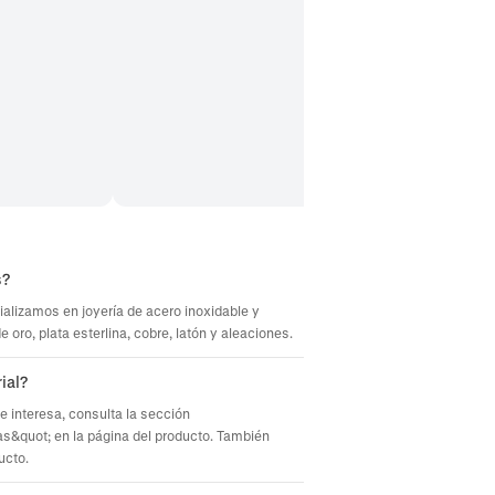
s?
ializamos en joyería de acero inoxidable y
oro, plata esterlina, cobre, latón y aleaciones.
ial?
te interesa, consulta la sección
s&quot; en la página del producto. También
ucto.