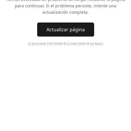
para continuar. Si el problema persiste, intente una
actualización completa.
Actualizar página
O presione Ctrl+Shift+R (Cmd+Shift+R en Mac)