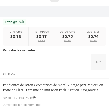
Envío gratis
0 - 9 Pares
10 - 19 Pares
20 - 29 Pares
≥ 30 Pares
$
0.78
$
0.77
$
0.75
$
0.74
$
0.78
$
0.78
$
0.78
Ver todas las variantes
+
82
Sin MOQ
Pendientes de Botón Geométricos de Metal Vintage para Mujer Con
Poste de Plata Diamante de Imitación Perla Artificial Oro Joyería
SPU ID
:
EVFPQG75QG
20 vendidos recientemente