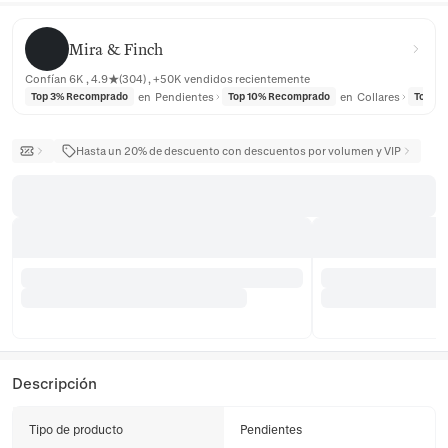
Mira & Finch
Mira & Finch
Confían 6K , 4.9★(304) , +50K vendidos recientemente
en
Pendientes
en
Collares
Top 3% Recomprado
Top 10% Recomprado
Top 10
Hasta un 20% de descuento con descuentos por volumen y VIP
Descripción
Tipo de producto
Pendientes