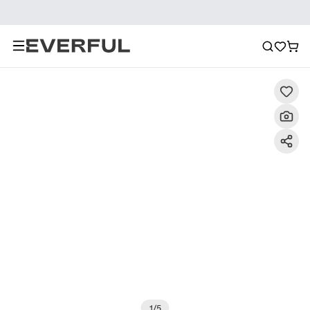
Descripción
Imágenes detalladas
Preguntas frecuent
1
/
5