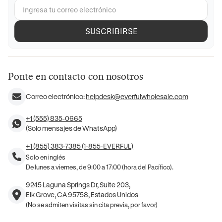
SUSCRIBIRSE
Ponte en contacto con nosotros
Correo electrónico:
helpdesk@everfulwholesale.com
+1 (555) 835-0665
(Solo mensajes de WhatsApp)
+1 (855) 383-7385 (1-855-EVERFUL)
Solo en inglés
De lunes a viernes, de 9:00 a 17:00 (hora del Pacífico).
9245 Laguna Springs Dr, Suite 203,
Elk Grove, CA 95758, Estados Unidos
(No se admiten visitas sin cita previa, por favor)