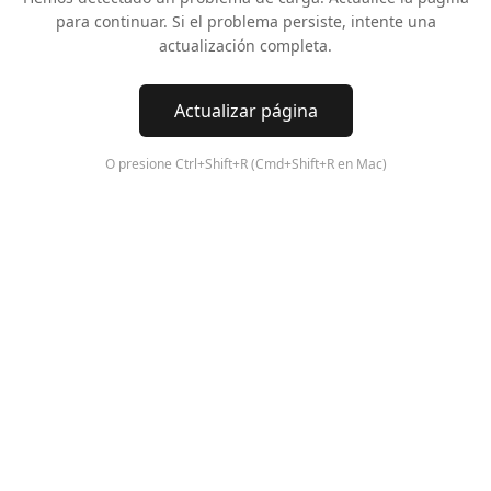
para continuar. Si el problema persiste, intente una
actualización completa.
Actualizar página
O presione Ctrl+Shift+R (Cmd+Shift+R en Mac)