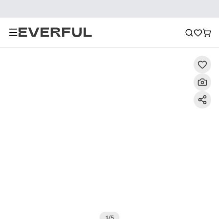
Descripción
Imágenes detalladas
Preguntas frecuent
1
/
5