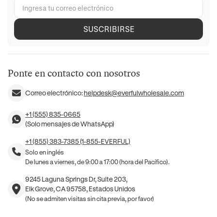
SUSCRIBIRSE
Ponte en contacto con nosotros
Correo electrónico:
helpdesk@everfulwholesale.com
+1 (555) 835-0665
(Solo mensajes de WhatsApp)
+1 (855) 383-7385 (1-855-EVERFUL)
Solo en inglés
De lunes a viernes, de 9:00 a 17:00 (hora del Pacífico).
9245 Laguna Springs Dr, Suite 203,
Elk Grove, CA 95758, Estados Unidos
(No se admiten visitas sin cita previa, por favor)