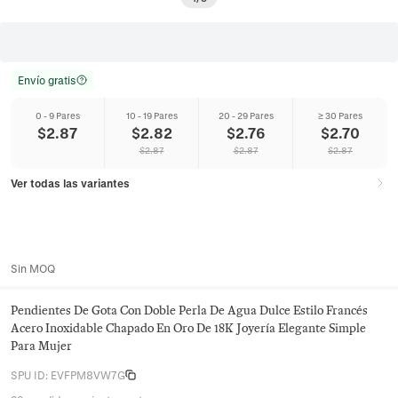
Envío gratis
0 - 9 Pares
10 - 19 Pares
20 - 29 Pares
≥ 30 Pares
$
2.87
$
2.82
$
2.76
$
2.70
$
2.87
$
2.87
$
2.87
Ver todas las variantes
Sin MOQ
Pendientes De Gota Con Doble Perla De Agua Dulce Estilo Francés
Acero Inoxidable Chapado En Oro De 18K Joyería Elegante Simple
Para Mujer
SPU ID
:
EVFPM8VW7G