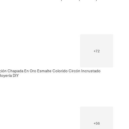
+
72
ción Chapada En Oro Esmalte Colorido Circón Incrustado
Joyería DIY
+
56