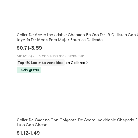
Collar De Acero Inoxidable Chapado En Oro De 18 Quilates Con
Joyería De Moda Para Mujer Estética Delicada
$
0.71
-
3.59
Sin MOQ
·
+1K vendidos recientemente
Top 1% Los más vendidos
en Collares
Envío gratis
Collar De Cadena Con Colgante De Acero Inoxidable Chapado En
Lujo Con Circón
$
1.12
-
1.49