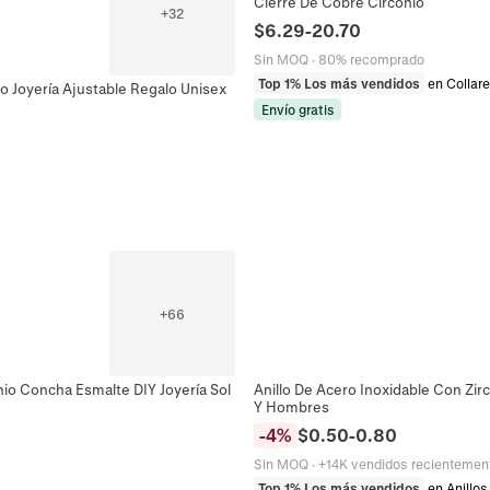
Cierre De Cobre Circonio
+
32
$
6.29
-
20.70
Sin MOQ
·
80% recomprado
Top 1% Los más vendidos
en Collar
o Joyería Ajustable Regalo Unisex
Envío gratis
+
66
io Concha Esmalte DIY Joyería Sol
Anillo De Acero Inoxidable Con Zir
Y Hombres
-
4
%
$
0.50
-
0.80
Sin MOQ
·
+14K vendidos recientemen
Top 1% Los más vendidos
en Anillos