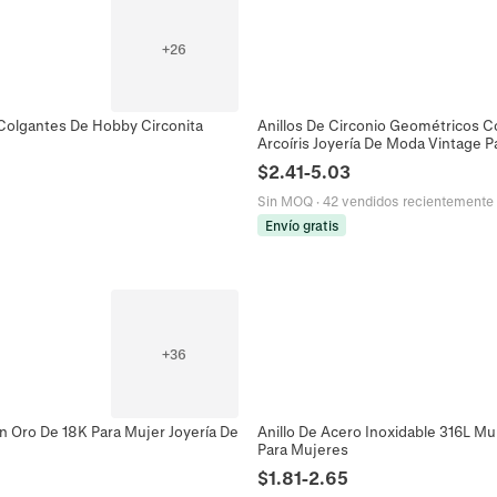
+
26
 Colgantes De Hobby Circonita
Anillos De Circonio Geométricos C
Arcoíris Joyería De Moda Vintage 
$
2.41
-
5.03
Sin MOQ
·
42 vendidos recientemente
Envío gratis
+
36
 Oro De 18K Para Mujer Joyería De
Anillo De Acero Inoxidable 316L M
Para Mujeres
$
1.81
-
2.65