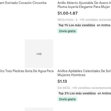
ant Estriado Corazón Circonita
Anillo Abierto Ajustable De Acero
Pluma Joyería Elegante Para Mujer
$
1.00
-
1.87
MOQ mixto
:
3
·
+1K vendidos recient
Top 1% Los más vendidos
en Anillos
Envío gratis
+
49
Oro Tres Piedras Gota De Agua Pera
Anillos Apilables Celestiales De So
Mujeres Hombres
$
1.13
Sin MOQ
·
+1K vendidos recientement
Top 3% Los más vendidos
en Anillo
Envío gratis