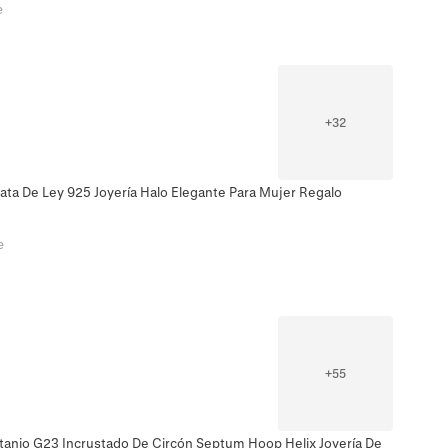
e
+
32
lata De Ley 925 Joyería Halo Elegante Para Mujer Regalo
e
+
55
Titanio G23 Incrustado De Circón Septum Hoop Helix Joyería De