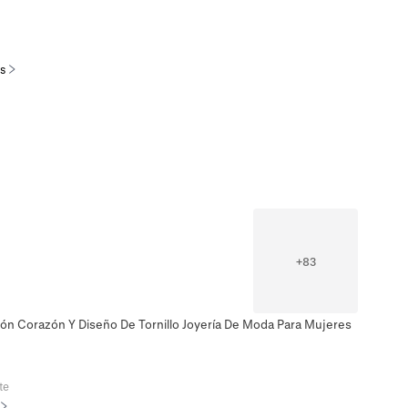
es
+
83
cón Corazón Y Diseño De Tornillo Joyería De Moda Para Mujeres
te