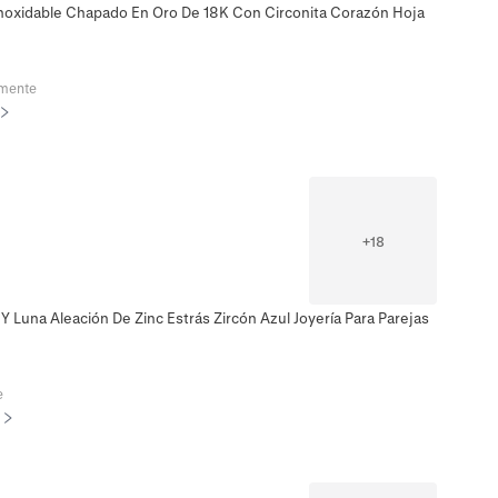
 Inoxidable Chapado En Oro De 18K Con Circonita Corazón Hoja
emente
+
18
l Y Luna Aleación De Zinc Estrás Zircón Azul Joyería Para Parejas
e
s