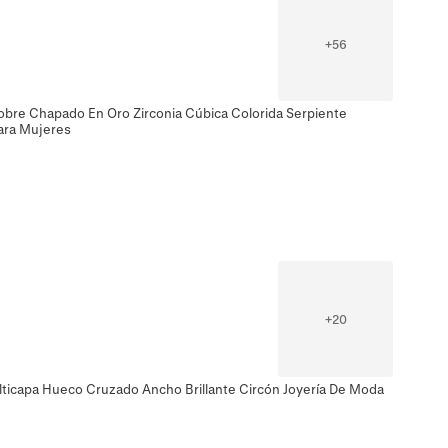
+
56
obre Chapado En Oro Zirconia Cúbica Colorida Serpiente
Para Mujeres
+
20
ulticapa Hueco Cruzado Ancho Brillante Circón Joyería De Moda