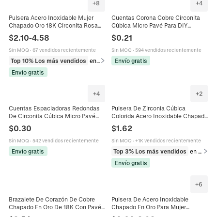
+
8
+
4
Pulsera Acero Inoxidable Mujer
Cuentas Corona Cobre Circonita
Chapado Oro 18K Circonita Rosa
Cúbica Micro Pavé Para DIY
Mariposa Letra M Impermeable
Pulsera Collar Suministros Joyería
$
2.10
-
4.58
$
0.21
Hipoalergénico Joyería
Amuleto Elegante
Sin MOQ
·
67 vendidos recientemente
Sin MOQ
·
594 vendidos recientemente
Top 10% Los más vendidos
en Pulseras
Envío gratis
Envío gratis
+
4
+
2
Cuentas Espaciadoras Redondas
Pulsera De Zirconia Cúbica
De Circonita Cúbica Micro Pavé
Colorida Acero Inoxidable Chapado
Bola De Cobre Para Fabricación De
En Oro De 18K Minimalista Bisel
$
0.30
$
1.62
Joyas DIY Pulsera Collar Charm
Redondo Joyería Para Mujer
Sin MOQ
·
542 vendidos recientemente
Sin MOQ
·
+1K vendidos recientemente
Envío gratis
Top 3% Los más vendidos
en Pulseras
Envío gratis
+
6
Brazalete De Corazón De Cobre
Pulsera De Acero Inoxidable
Chapado En Oro De 18K Con Pavé
Chapado En Oro Para Mujer
De Circonita Cúbica Cierre De
Cadena De Serpiente Minimalista