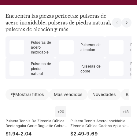
Encuentra las piezas perfectas: pulseras de
acero inoxidable, pulseras de piedra natural,
pulseras de aleación y más
Pulseras de
Pulseras de
Pul
acero
aleación
cris
inoxidable
Pulseras de
Pul
Pulseras de
piedra
pie
cobre
natural
pre
Mostrar filtros
Más vendidos
Novedades
Bajad
+
20
+
18
Pulsera Tennis De Zirconia Cúbica
Pulsera Tennis Acero Inoxidable
Rectangular Corte Baguette Cobre
Zirconia Cúbica Cadena Apilable
Chapado En Oro Joyería Moda
Joyería Moda Mujeres
$
1.94
-
2.04
$
2.49
-
9.69
Mujeres Elegante Brillante
Impermeable Hipoalergénica Lujo