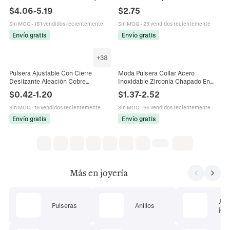
Corazón Cadena De Serpiente
Mujeres Con Zirconia Cúbica
$
4.06
-
5.19
$
2.75
Malla Joyería Elegante Regalo
Colorida Joyería Elegante
Sin MOQ
·
181 vendidos recientemente
Sin MOQ
·
25 vendidos recientemente
Envío gratis
Envío gratis
+
38
Pulsera Ajustable Con Cierre
Moda Pulsera Collar Acero
Deslizante Aleación Cobre
Inoxidable Zirconia Chapado En
Circonita Cúbica Dije Geométrico
Oro 18K Cadena Clip Tenis
$
0.42
-
1.20
$
1.37
-
2.52
Joyería Mujer Estilo Versátil
Empalme Joyería Mujeres
Elegante
Sin MOQ
·
16 vendidos recientemente
Sin MOQ
·
66 vendidos recientemente
Envío gratis
Envío gratis
Más en joyería
Jue
Pulseras
Anillos
joye