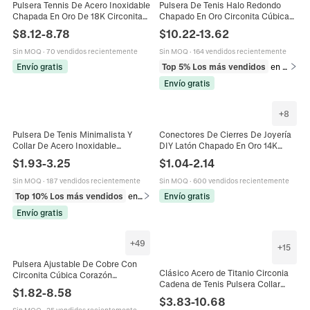
Pulsera Tennis De Acero Inoxidable
Pulsera De Tenis Halo Redondo
Chapada En Oro De 18K Circonita
Chapado En Oro Circonita Cúbica
Cúbica Cuadrada Joyería
Racimo Eslabones Joyas De Lujo
$
8.12
-
8.78
$
10.22
-
13.62
Minimalista Para Mujer
Para Mujeres Hombres
Sin MOQ
·
70 vendidos recientemente
Sin MOQ
·
164 vendidos recientemente
Envío gratis
Top 5% Los más vendidos
en Pulseras
Envío gratis
+
8
Pulsera De Tenis Minimalista Y
Conectores De Cierres De Joyería
Collar De Acero Inoxidable
DIY Latón Chapado En Oro 14K
Chapado En Oro De 18K Circonita
Anillo De Resorte Redondo Ovalado
$
1.93
-
3.25
$
1.04
-
2.14
Ajustable Para Mujer
Circonita Para Collar
Sin MOQ
·
187 vendidos recientemente
Sin MOQ
·
600 vendidos recientemente
Top 10% Los más vendidos
en Pulseras
Envío gratis
Envío gratis
+
49
+
15
Pulsera Ajustable De Cobre Con
Clásico Acero de Titanio Circonia
Circonita Cúbica Corazón
Cadena de Tenis Pulsera Collar
Cuadrado Geométrico Joyería De
$
1.82
-
8.58
Para Unisex Brillante Circonia
Moda Minimalista Para Mujer
$
3.83
-
10.68
Cadena de Eslabones Joyería de