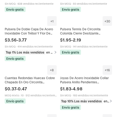
Sin MOQ
·
638 vendidos recientemente
Sin MOQ
·
55 vendidos recientemente
Envío gratis
Envío gratis
+
1
+
30
Pulsera De Doble Capa De Acero
Pulsera Tennis De Circonita
Inoxidable Con Trébol Y Flor De
Colorida Cierre Deslizante
Circonita Y Perla Artificial Joyería
Ajustable Engaste De Garras Fila
$
3.56
-
3.77
$
1.95
-
2.19
Elegante Para Mujer
Única Joyería Cobre Mujer
Sin MOQ
·
414 vendidos recientemente
Sin MOQ
·
141 vendidos recientemente
Top 1% Los más vendidos
en Pulseras
Envío gratis
Envío gratis
+
8
+
16
Cuentas Redondas Huecas Cobre
Joyas De Acero Inoxidable Collar
Chapado En Oro Circonita
Pulsera Anillo Pendientes
Espaciadoras Para Fabricación De
Impermeable Hipoalergénico Para
$
0.37
-
0.47
$
1.83
-
4.98
Joyas DIY Collares Pulseras
Mujeres Con Circonita
MOQ mixto
:
10
·
512 vendidos recientemente
Sin MOQ
·
193 vendidos recientemente
Envío gratis
Top 10% Los más vendidos
en Pulseras
Envío gratis