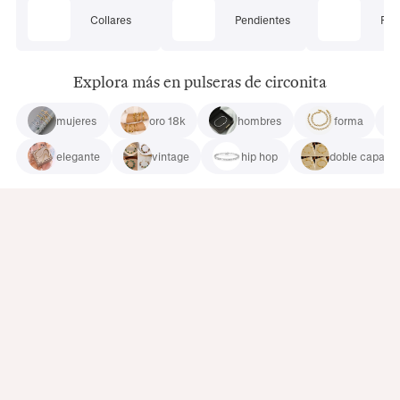
Collares
Pendientes
Pie
Explora más en pulseras de circonita
mujeres
oro 18k
hombres
forma
elegante
vintage
hip hop
doble capa