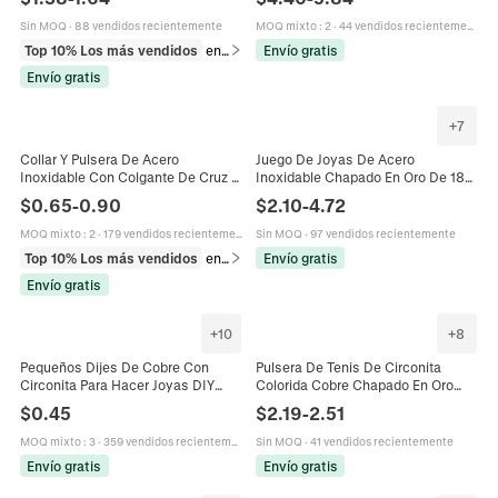
Minimalista Para Mujer
Para Mujeres
Sin MOQ
·
88 vendidos recientemente
MOQ mixto
:
2
·
44 vendidos recientemente
Top 10% Los más vendidos
en Pulseras
Envío gratis
Envío gratis
+
7
Collar Y Pulsera De Acero
Juego De Joyas De Acero
Inoxidable Con Colgante De Cruz Y
Inoxidable Chapado En Oro De 18K
Zirconia Cadena De Clavícula
Circonita Anillo Ajustable Collar De
$
0.65
-
0.90
$
2.10
-
4.72
Elegante Joyería Para Mujeres
Cadena Pulsera Para Mujer
MOQ mixto
:
2
·
179 vendidos recientemente
Sin MOQ
·
97 vendidos recientemente
Top 10% Los más vendidos
en Collares
Envío gratis
Envío gratis
+
10
+
8
Pequeños Dijes De Cobre Con
Pulsera De Tenis De Circonita
Circonita Para Hacer Joyas DIY
Colorida Cobre Chapado En Oro
Collares Pulseras Pequeños
Rectángulo Redondo Joyería Para
$
0.45
$
2.19
-
2.51
Colgantes Formas Variadas
Mujeres
MOQ mixto
:
3
·
359 vendidos recientemente
Sin MOQ
·
41 vendidos recientemente
Envío gratis
Envío gratis