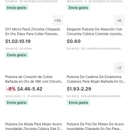
Sin MOQ
·
30 vendidos recientemente
MOQ mixto
:
3
·
52 vendidos recientemente
Envío gratis
Envío gratis
+
54
+
6
DIY Micro Pavé Zirconia Chapado
Elegante Pulsera De Aleación Con
En Oro Dijes Para Collar Pulsera
Circonita Cúbica Colorida Joyería
Fabricación Accesorios Joyería Sol
Bolo Ajustable Para Mujer Moda
$
1.02
-
10.19
$
0.60
Luna Estrella
Conmutar
Sin MOQ
·
55 vistas
Sin MOQ
·
257 vendidos recientemente
Envío gratis
+
2
Pulsera de Corazón de Cobre
Pulsera De Cadena De Eslabones
Bañada en Oro de 18K con Circonia
Cubanos Para Mujer Bañada En Oro
Cadena de Eslabones Geométricos
De 18K Acero Inoxidable 316L Con
-
8
%
$
4.46
-
5.42
$
1.93
-
2.29
Elegante Joyería de Moda para
Circonita Cúbica
Mujer
MOQ mixto
:
2
·
21 vendidos recientemente
Sin MOQ
·
249 vendidos recientemente
Envío gratis
Envío gratis
Pulsera De Moda Para Mujer Acero
Pulsera De Flor De Pétalo De Acero
Inoxidable Zirconia Cúbica Dije De
Inoxidable Chapado En Oro Para