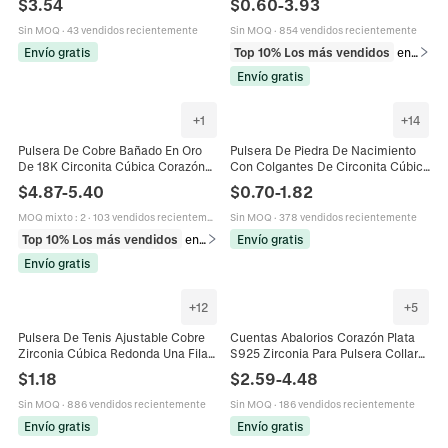
$
3.54
$
0.60
-
3.93
Flecha Joyería Elegante
Con Circonita Verde Accesorio
Elegante
Sin MOQ
·
43 vendidos recientemente
Sin MOQ
·
854 vendidos recientemente
Envío gratis
Top 10% Los más vendidos
en Pulseras
Envío gratis
+
1
+
14
Pulsera De Cobre Bañado En Oro
Pulsera De Piedra De Nacimiento
De 18K Circonita Cúbica Corazón
Con Colgantes De Circonita Cúbica
Flor Geométrica Joyería Ajustable
Rectangular Cobre Chapado En Oro
$
4.87
-
5.40
$
0.70
-
1.82
Para Mujer
Para Mujeres
MOQ mixto
:
2
·
103 vendidos recientemente
Sin MOQ
·
378 vendidos recientemente
Top 10% Los más vendidos
en Pulseras
Envío gratis
Envío gratis
+
12
+
5
Pulsera De Tenis Ajustable Cobre
Cuentas Abalorios Corazón Plata
Zirconia Cúbica Redonda Una Fila
S925 Zirconia Para Pulsera Collar
Brillo Bolo Cadena Deslizante Para
DIY Moda Romántica Accesorios
$
1.18
$
2.59
-
4.48
Mujer Regalo De Cumpleaños
Joyería Mujer
Sin MOQ
·
886 vendidos recientemente
Sin MOQ
·
186 vendidos recientemente
Envío gratis
Envío gratis