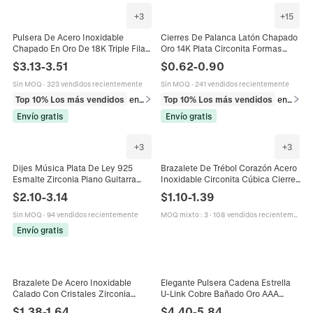
+
3
+
15
Pulsera De Acero Inoxidable
Cierres De Palanca Latón Chapado
Chapado En Oro De 18K Triple Fila
Oro 14K Plata Circonita Formas
Circonita Cadena De Cuentas Para
Corazón Redondo Para Creación
$
3.13
-
3.51
$
0.62
-
0.90
Mujer Ajustable
Joyas Pulsera Collar
Sin MOQ
·
323 vendidos recientemente
Sin MOQ
·
241 vendidos recientemente
Top 10% Los más vendidos
en Pulseras
Top 10% Los más vendidos
en Componentes para joyería
Envío gratis
Envío gratis
+
3
+
3
Dijes Música Plata De Ley 925
Brazalete De Trébol Corazón Acero
Esmalte Zirconia Piano Guitarra
Inoxidable Circonita Cúbica Cierre
Auriculares Cuentas Controlador
Joyería De Moda Mujer
$
2.10
-
3.14
$
1.10
-
1.39
Juego Para Pulseras DIY
Sin MOQ
·
94 vendidos recientemente
MOQ mixto
:
3
·
108 vendidos recientemente
Envío gratis
Brazalete De Acero Inoxidable
Elegante Pulsera Cadena Estrella
Calado Con Cristales Zirconia
U-Link Cobre Bañado Oro AAA
Geométrico Pulido Joyería De Moda
Circonita Joyería Lujo Moda Diaria
$
1.38
-
1.64
$
4.40
-
5.84