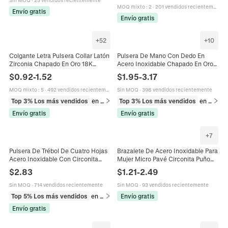
Sin MOQ
·
25 vendidos recientemente
Moda
MOQ mixto
:
2
·
201 vendidos recientemente
Envío gratis
Envío gratis
+
52
+
10
Colgante Letra Pulsera Collar Latón
Pulsera De Mano Con Dedo En
Zirconia Chapado En Oro 18K
Acero Inoxidable Chapado En Oro
Cadena De Caja Ajustable Micro
18K Circonita Para Mujer Estilo Ins
$
0.92
-
1.52
$
1.95
-
3.17
Pavé Joyería Mujeres
Joyería Minimalista Bohemia
MOQ mixto
:
5
·
492 vendidos recientemente
Sin MOQ
·
398 vendidos recientemente
Top 3% Los más vendidos
en Pulseras
Top 3% Los más vendidos
en Pulseras
Envío gratis
Envío gratis
+
7
Pulsera De Trébol De Cuatro Hojas
Brazalete De Acero Inoxidable Para
Acero Inoxidable Con Circonita
Mujer Micro Pavé Circonita Puño
Cúbica Ajustable Joyería De Moda
Con Bisagra Joyería De Lujo
$
2.83
$
1.21
-
2.49
Regalo Para Mujer
Elegante
Sin MOQ
·
714 vendidos recientemente
Sin MOQ
·
93 vendidos recientemente
Top 5% Los más vendidos
en Pulseras
Envío gratis
Envío gratis