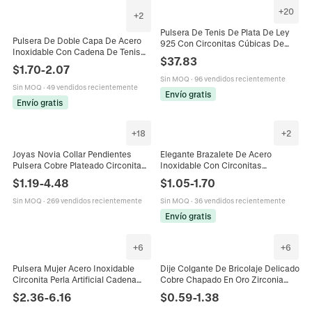
+
20
+
2
Pulsera De Tenis De Plata De Ley
Pulsera De Doble Capa De Acero
925 Con Circonitas Cúbicas De
Inoxidable Con Cadena De Tenis
Una Sola Fila Joyas De Moda
$
37.83
De Zirconia Y Dijes De Estrella Hoja
Elegantes Para Mujer
$
1.70
-
2.07
Cruz Elegante
Sin MOQ
·
96 vendidos recientemente
Sin MOQ
·
49 vendidos recientemente
Envío gratis
Envío gratis
+
18
+
2
Joyas Novia Collar Pendientes
Elegante Brazalete De Acero
Pulsera Cobre Plateado Circonita
Inoxidable Con Circonitas
Strass Gota Agua Boda Para
Incrustadas Trébol Diseño Cadena
$
1.19
-
4.48
$
1.05
-
1.70
Mujeres
Cubana Para Mujer
Sin MOQ
·
269 vendidos recientemente
Sin MOQ
·
36 vendidos recientemente
Envío gratis
+
6
+
6
Pulsera Mujer Acero Inoxidable
Dije Colgante De Bricolaje Delicado
Circonita Perla Artificial Cadena
Cobre Chapado En Oro Zirconia
Clip Serpiente Infinito Corazón
Cúbica Para Hacer Joyas Collar
$
2.36
-
6.16
$
0.59
-
1.38
Dijes Joyería Moda
Pulsera Conejo Estrella Formas