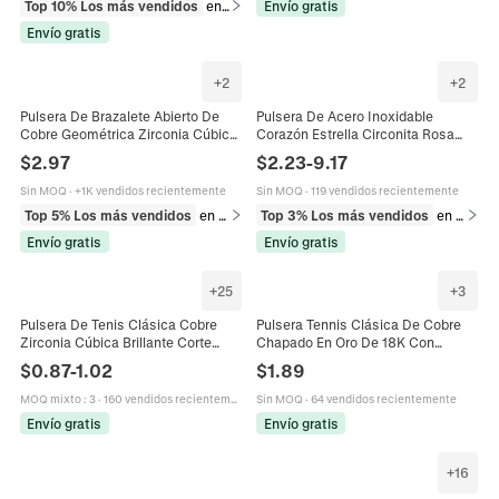
Top 10% Los más vendidos
en Pulseras
Envío gratis
Envío gratis
+
2
+
2
Pulsera De Brazalete Abierto De
Pulsera De Acero Inoxidable
Cobre Geométrica Zirconia Cúbica
Corazón Estrella Circonita Rosa
Gota Rectángulo Elegante Joyería
Joyería Impermeable Para Mujer
$
2.97
$
2.23
-
9.17
De Fiesta Para Mujeres
Estilo Retro Apilable
Sin MOQ
·
+1K vendidos recientemente
Sin MOQ
·
119 vendidos recientemente
Top 5% Los más vendidos
en Pulseras
Top 3% Los más vendidos
en Pulseras
Envío gratis
Envío gratis
+
25
+
3
Pulsera De Tenis Clásica Cobre
Pulsera Tennis Clásica De Cobre
Zirconia Cúbica Brillante Corte
Chapado En Oro De 18K Con
Cuadrado Redondo Joyería Hip Hop
Circonita Cúbica Redonda De
$
0.87
-
1.02
$
1.89
Para Mujeres Hombres Unisex
Colores Joyería Hip Hop Para Mujer
MOQ mixto
:
3
·
160 vendidos recientemente
Sin MOQ
·
64 vendidos recientemente
Envío gratis
Envío gratis
+
16