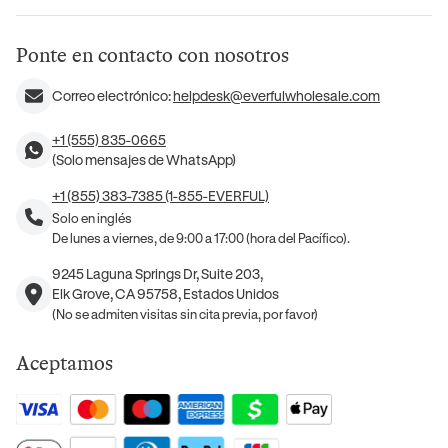
Ponte en contacto con nosotros
Correo electrónico:
helpdesk@everfulwholesale.com
+1 (555) 835-0665
(Solo mensajes de WhatsApp)
+1 (855) 383-7385 (1-855-EVERFUL)
Solo en inglés
De lunes a viernes, de 9:00 a 17:00 (hora del Pacífico).
9245 Laguna Springs Dr, Suite 203,
Elk Grove, CA 95758, Estados Unidos
(No se admiten visitas sin cita previa, por favor)
Aceptamos