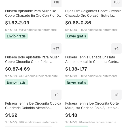
+
18
+
30
Pulsera Ajustable Para Mujer De
Dijes DIY Colgantes Cobre Zirconia
Cobre Chapado En Oro Con Flor De
Chapado Oro Corazón Estrella
Circonita Cúbica Cadena Tenis
Geométrico Accesorios
$
1.62
-
2.09
$
0.68
-
0.86
Joyería Elegante
Fabricación Joyas Pulseras
Collares
Sin MOQ
·
113 vendidos recientemente
Sin MOQ
·
+1K vendidos recientemente
Envío gratis
Envío gratis
+
47
+
2
Pulsera Bolo Ajustable Para Mujer
Pulsera Tennis Bañada En Plata
Cobre Circonita Geométrica
Acero Inoxidable Circonita Corte
Corazón Mariposa Joyería De Lujo
Redondo Cadena Ajustable
$
0.87
-
4.69
$
1.38
-
1.77
Colgante Corazón Joyas Mujer
Sin MOQ
·
446 vendidos recientemente
Sin MOQ
·
+1K vendidos recientemente
Envío gratis
Envío gratis
+
2
+
8
Pulsera Tennis De Circonita Cúbica
Pulsera Tennis De Circonita Corte
Cuadrada Colorida Aleación
Marquisa Cadena Bolo Ajustable
Chapada En Oro De 18K Joyería De
Joyería De Latón Chapado En Oro
$
1.62
$
1.48
Moda Para Mujeres
Elegante Mujer
Sin MOQ
·
189 vendidos recientemente
Sin MOQ
·
99 vendidos recientemente