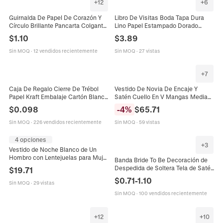
+
12
+
6
Guirnalda De Papel De Corazón Y
Libro De Visitas Boda Tapa Dura
Círculo Brillante Pancarta Colgante
Lino Papel Estampado Dorado
Cinta Reflectante Para Decoración
Páginas Blancas Aniversario Fiesta
$
1.10
$
3.89
De Boda Cumpleaños
Celebración Libro Recuerdos
Sin MOQ
·
12 vendidos recientemente
Sin MOQ
·
27 vistas
+
7
Caja De Regalo Cierre De Trébol
Vestido De Novia De Encaje Y
Papel Kraft Embalaje Cartón Blanco
Satén Cuello En V Mangas Medias
Para Bodas Fiestas Y
Línea A Cola Larga Elegante
$
0.098
-
4
%
$
65.71
Decoraciones
Mujeres Blanco Marfil
Sin MOQ
·
226 vendidos recientemente
Sin MOQ
·
59 vistas
4 opciones
+
3
Vestido de Noche Blanco de Un
Hombro con Lentejuelas para Mujer
Banda Bride To Be Decoración de
Elegante de Malla Largo Vestido de
Despedida de Soltera Tela de Satén
$
19.71
Novia con Cola
con Purpurina Cinta de Boda
$
0.71
-
1.10
Sin MOQ
·
29 vistas
Accesorio de Fiesta para Mujer
Sin MOQ
·
100 vendidos recientemente
+
12
+
10