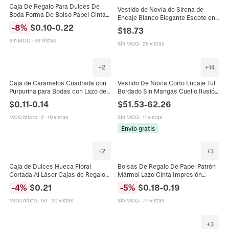
Caja De Regalo Para Dulces De
Vestido de Novia de Sirena de
Boda Forma De Bolso Papel Cinta
Encaje Blanco Elegante Escote en
Thank You Estampado Dorado
V Profundo Tirantes Bordado de
-
8
%
$
0.10
-
0.22
$
18.73
Fiesta
Lentejuelas Mujer
Sin MOQ
·
69 vistas
Sin MOQ
·
25 vistas
+
2
+
14
Caja de Caramelos Cuadrada con
Vestido De Novia Corto Encaje Tul
Purpurina para Bodas con Lazo de
Bordado Sin Mangas Cuello Ilusión
Satén Colgante de Perla Artificial
Línea A Vestido Nupcial Elegante
$
0.11
-
0.14
$
51.53
-
62.26
Falsa Caja de Regalo de Papel
Marfil Botones Espalda
Elegante
MOQ mixto
:
2
·
19 vistas
Sin MOQ
·
11 vistas
Envío gratis
+
2
+
3
Caja de Dulces Hueca Floral
Bolsas De Regalo De Papel Patrón
Cortada Al Láser Cajas de Regalo
Mármol Lazo Cinta Impresión
de Boda de Papel Perlado Embalaje
Gracias Boda Fiesta Cajas Dulces
-
4
%
$
0.21
-
5
%
$
0.18
-
0.19
de Chocolate Cuadrado para
Embalaje Europeo
Decoración de Fiestas
MOQ mixto
:
50
·
20 vistas
Sin MOQ
·
77 vistas
+
3