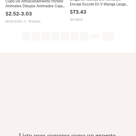
Cubo De Almacenamiento Portátil
Encaje Escote En V Manga Larga
Animales Dibujos Animados Caja
Corte Ajustado Con Cola Para
Regalo Caramelos Boda Fiesta
$
73.43
$
2.52
-
3.03
Mujer Estilo Vintage
Bebé Color Macaron Cubo Plástico
Sin MOQ
MOQ mixto
:
2
·
19 vistas
Listo para comprar como un experto.