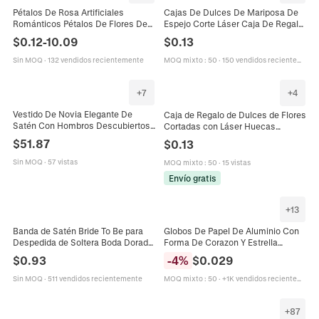
Pétalos De Rosa Artificiales
Cajas De Dulces De Mariposa De
Románticos Pétalos De Flores De
Espejo Corte Láser Caja De Regalo
Tela No Tejida Para Boda Fiesta
Hueca Con Cinta Para Boda
$
0.12
-
10.09
$
0.13
Confeti Propuesta Decoración
Cumpleaños Fiesta Decorativo
Romántica De La Habitación
Sin MOQ
·
132 vendidos recientemente
MOQ mixto
:
50
·
150 vendidos recientemente
+
7
+
4
Vestido De Novia Elegante De
Caja de Regalo de Dulces de Flores
Satén Con Hombros Descubiertos
Cortadas con Láser Huecas
Cuello En V Corte Sirena Vestido
Europeas con Cinta Papel Perlado
$
51.87
$
0.13
Formal Para Mujer
Caja de Favor de Fiesta de Boda
Sin MOQ
·
57 vistas
MOQ mixto
:
50
·
15 vistas
Envío gratis
+
13
Banda de Satén Bride To Be para
Globos De Papel De Aluminio Con
Despedida de Soltera Boda Dorado
Forma De Corazon Y Estrella
Plateado Brillo Letras Banda Blanca
Metalico Brillante Inflable
$
0.93
-
4
%
$
0.029
Accesorios
Cumpleaños Boda Decoracion
Fiesta
Sin MOQ
·
511 vendidos recientemente
MOQ mixto
:
50
·
+1K vendidos recientemente
+
87