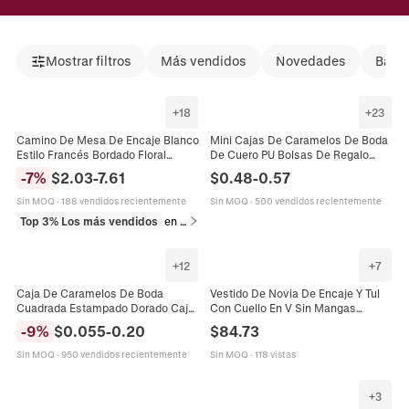
Mostrar filtros
Más vendidos
Novedades
Bajad
+
18
+
23
Camino De Mesa De Encaje Blanco
Mini Cajas De Caramelos De Boda
Estilo Francés Bordado Floral
De Cuero PU Bolsas De Regalo
Rectangular Borde Festoneado
Portátiles Con Cinta Y Colgante De
-
7
%
$
2.03
-
7.61
$
0.48
-
0.57
Decoración Boda Mesa De
Metal Para Fiesta
Comedor
Sin MOQ
·
188 vendidos recientemente
Sin MOQ
·
500 vendidos recientemente
Top 3% Los más vendidos
en Cocina y comedor
+
12
+
7
Caja De Caramelos De Boda
Vestido De Novia De Encaje Y Tul
Cuadrada Estampado Dorado Caja
Con Cuello En V Sin Mangas
De Regalo De Cartón Con Lazo De
Apliques Florales Tirantes Dobles
-
9
%
$
0.055
-
0.20
$
84.73
Cinta Para Fiesta
Línea A Marfil
Sin MOQ
·
950 vendidos recientemente
Sin MOQ
·
118 vistas
+
3