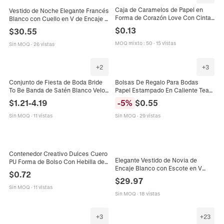
Caja de Caramelos de Papel en
Vestido de Noche Elegante Francés
Forma de Corazón Love Con Cinta
Blanco con Cuello en V de Encaje y
para Boda Fiesta Día de San
Malla Espalda Descubierta Corte A
$
0.13
$
30.55
Valentín Embalaje de Regalo Cajas
Largo hasta el Suelo Mangas
de Papel Perlado
Abullonadas Vestido de Boda
MOQ mixto
:
50
·
15 vistas
Sin MOQ
·
26 vistas
Fiesta para Mujer
+
2
+
3
Conjunto de Fiesta de Boda Bride
Bolsas De Regalo Para Bodas
To Be Banda de Satén Blanco Velo
Papel Estampado En Caliente Team
de Perlas Artificiales Strass Gafas
Bride Team Groom Recuerdo Fiesta
$
1.21
-
4.19
-
5
%
$
0.55
de Sol Corazón Accesorios de
Despedida De Soltera
Despedida de Soltera para Mujer
Sin MOQ
·
11 vistas
Sin MOQ
·
29 vistas
Contenedor Creativo Dulces Cuero
Elegante Vestido de Novia de
PU Forma de Bolso Con Hebilla de
Encaje Blanco con Escote en V
Metal e Interior de Malla Para
$
0.72
Profundo Tirantes Finos Bordado
Regalo de Boda Fiesta
$
29.97
Floral 3D Malla Abertura Alta
Sin MOQ
·
11 vistas
Espalda Descubierta
Sin MOQ
·
18 vistas
+
3
+
23