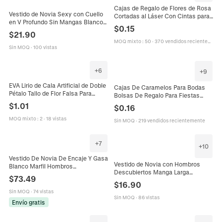
Cajas de Regalo de Flores de Rosa
Vestido de Novia Sexy con Cuello
Cortadas al Láser Con Cintas para
en V Profundo Sin Mangas Blanco
Boda Fiesta San Valentín Dulces
$
0.15
Encaje Bordado Floral Cola de
Chocolate Embalaje Papel
$
21.90
Sirena Banquete Fiesta Vestido
MOQ mixto
:
50
·
370 vendidos recientemente
Largo
Sin MOQ
·
100 vistas
+
6
+
9
EVA Lirio de Cala Artificial de Doble
Cajas De Caramelos Para Bodas
Pétalo Tallo de Flor Falsa Para
Bolsas De Regalo Para Fiestas
Decoración de Hogar Boda Fiesta
Papel Con Cinta De Satén Pan De
$
1.01
$
0.16
Accesorio de Fotografía Arreglo
Oro Caja De Recuerdos
MOQ mixto
:
2
·
18 vistas
Sin MOQ
·
219 vendidos recientemente
+
7
+
10
Vestido De Novia De Encaje Y Gasa
Vestido de Novia con Hombros
Blanco Marfil Hombros
Descubiertos Manga Larga
Descubiertos Abertura Alta Línea A
$
73.49
Elegante Plisado Spandex Gasa
Cola Elegante Vestido Nupcial
$
16.90
Maxi Vestido de Noche para Mujer
Sin MOQ
·
74 vistas
Fiesta Boda
Sin MOQ
·
86 vistas
Envío gratis