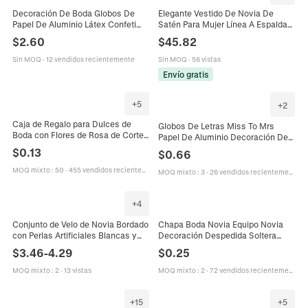
Decoración De Boda Globos De
Elegante Vestido De Novia De
Papel De Aluminio Látex Confeti
Satén Para Mujer Línea A Espalda
Happy Wedding Just Married
Corsé Escote Corazón Tirantes
$
2.60
$
45.82
Pancarta Artículos De Fiesta
Anchos Midi Vestido De Fiesta
Románticos
Sin MOQ
·
12 vendidos recientemente
Sin MOQ
·
56 vistas
Envío gratis
+
5
+
2
Caja de Regalo para Dulces de
Globos De Letras Miss To Mrs
Boda con Flores de Rosa de Corte
Papel De Aluminio Decoración De
Láser de Papel Perlado Europeo con
Bodas Fiesta Nupcial Globo Forma
$
0.13
$
0.66
Cinta para Fiesta de Aniversario
Anillo Diamante Brillante
MOQ mixto
:
50
·
455 vendidos recientemente
MOQ mixto
:
3
·
26 vendidos recientemente
+
4
Conjunto de Velo de Novia Bordado
Chapa Boda Novia Equipo Novia
con Perlas Artificiales Blancas y
Decoración Despedida Soltera
Banda de Satén con Strass Bride
Alfiler Hojalata Botón Redondo Flor
$
3.46
-
4.29
$
0.25
To Be para Decoraciones de Boda
Anillo Accesorio
MOQ mixto
:
2
·
13 vistas
MOQ mixto
:
2
·
72 vendidos recientemente
+
15
+
5