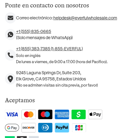
Ponte en contacto con nosotros
Correo electrónico:
helpdesk@everfulwholesale.com
+1 (555) 835-0665
(Solo mensajes de WhatsApp)
+1 (855) 383-7385 (1-855-EVERFUL)
Solo en inglés
De lunes a viernes, de 9:00 a 17:00 (hora del Pacífico).
9245 Laguna Springs Dr, Suite 203,
Elk Grove, CA 95758, Estados Unidos
(No se admiten visitas sin cita previa, por favor)
Aceptamos