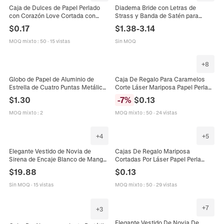
Caja de Dulces de Papel Perlado
Diadema Bride con Letras de
con Corazón Love Cortada con
Strass y Banda de Satén para
Láser Estilo Europeo Caja de
Despedida de Soltera Boda Bridal
$
0.17
$
1.38
-
3.14
Regalo Calada para Boda San
Shower Accesorio Joyería Elegante
Valentín Fiesta
MOQ mixto
:
50
·
15 vistas
Sin MOQ
+
8
Globo de Papel de Aluminio de
Caja De Regalo Para Caramelos
Estrella de Cuatro Puntas Metálico
Corte Láser Mariposa Papel Perla
Lustre Mylar Estrella Globo Para
Artificialdo Con Cinta Para Boda
$
1.30
-
7
%
$
0.13
Boda Cumpleaños Fiesta
Fiesta Celebración Favors Elegante
Decoración
MOQ mixto
:
2
MOQ mixto
:
50
·
24 vistas
+
4
+
5
Elegante Vestido de Novia de
Cajas De Regalo Mariposa
Sirena de Encaje Blanco de Manga
Cortadas Por Láser Papel Perla
Larga Escote en V Patchwork de
Artificialdo Cajas De Caramelos
$
19.88
$
0.13
Malla Vestido de Novia para Mujer
Flores Huecas Para Boda Fiesta
Compromiso
Sin MOQ
·
15 vistas
MOQ mixto
:
50
·
29 vistas
+
7
+
3
Elegante Vestido De Novia De