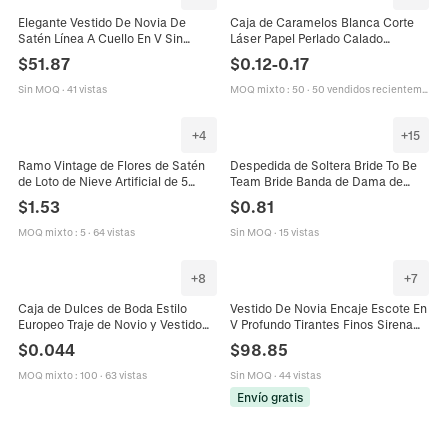
Elegante Vestido De Novia De
Caja de Caramelos Blanca Corte
Satén Línea A Cuello En V Sin
Láser Papel Perlado Calado
Mangas Vestido De Boda Largo
Mariposa Mr Mrs Boda Fiesta
$
51.87
$
0.12
-
0.17
Tren Para Mujeres Boda Fiesta
Regalo Con Cinta
Recepción Formal
Sin MOQ
·
41 vistas
MOQ mixto
:
50
·
50 vendidos recientemente
+
4
+
15
Ramo Vintage de Flores de Satén
Despedida de Soltera Bride To Be
de Loto de Nieve Artificial de 5
Team Bride Banda de Dama de
Cabezas para Decoración de
Honor Satén Lámina Dorada
$
1.53
$
0.81
Bodas Accesorios de Fotos
Impresa Boda Fiesta Cinturón de
Hombro Decoración
MOQ mixto
:
5
·
64 vistas
Sin MOQ
·
15 vistas
+
8
+
7
Caja de Dulces de Boda Estilo
Vestido De Novia Encaje Escote En
Europeo Traje de Novio y Vestido
V Profundo Tirantes Finos Sirena
de Novia Caja de Regalo Creativa
Espalda Descubierta Playa
$
0.044
$
98.85
de Papel
Bohemio Vestido Largo De Boda
Para Mujer Elegante
MOQ mixto
:
100
·
63 vistas
Sin MOQ
·
44 vistas
Envío gratis