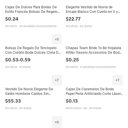
Cajas De Dulces Para Bodas De
Elegante Vestido de Novia de
Estilo Francés Bolsas De Regalo
Encaje Blanco Con Cuello en V y
De Papel Con Patrón Floral
Manga Larga para Mujer Vestido de
$
0.24
$
22.77
Elegante Y Asa De Cinta Y Clip
Novia Sexy Sin Espalda de Gasa
Con Cola
Sin MOQ
·
23 vendidos recientemente
Sin MOQ
·
50 vistas
+
5
Bolsas De Regalo De Terciopelo
Chapas Team Bride To Be Hojalata
Con Cordón Boda Dulces Cinta De
Alfiler Trasero Accesorios De Boda
Satén Lazo Colgante Corazón
Despedida De Soltera Negro
$
0.53
-
0.59
$
0.25
Aleación Tarjeta De Gracias
Blanco Oro
Sin MOQ
·
41 vistas
Sin MOQ
·
11 vendidos recientemente
+
7
+
7
Vestido De Novia Elegante De
Cajas De Caramelos De Boda
Satén Hombros Caídos Sin
Papel Perla Artificialdo Corte Láser
Mangas Botones Espalda Lazo
Mr Y Mrs Silueta Novios Patrón De
$
55.33
$
0.13
Gran Cola Mujeres
Rosa Lazo De Cinta Regalo Para
Fiesta
Sin MOQ
·
20 vistas
MOQ mixto
:
50
·
54 vistas
+
6