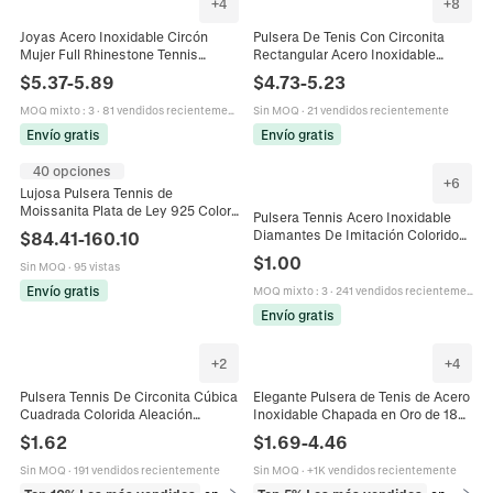
+
4
+
8
Joyas Acero Inoxidable Circón
Pulsera De Tenis Con Circonita
Mujer Full Rhinestone Tennis
Rectangular Acero Inoxidable
Cadena Collar Pulsera Pendientes
Gema Colorida Cierre Elegante
$
5.37
-
5.89
$
4.73
-
5.23
Corazón Cuadrado
Joyería De Moda Para Mujer
MOQ mixto
:
3
·
81 vendidos recientemente
Sin MOQ
·
21 vendidos recientemente
Envío gratis
Envío gratis
40 opciones
+
6
Lujosa Pulsera Tennis de
Moissanita Plata de Ley 925 Color
Pulsera Tennis Acero Inoxidable
D Talla Redonda Diamante de
Diamantes De Imitación Coloridos
$
84.41
-
160.10
Laboratorio Con Certificado GRA
Joyería De Moda Para Mujer
$
1.00
Joyería Mujer Regalo
Sin MOQ
·
95 vistas
Envío gratis
MOQ mixto
:
3
·
241 vendidos recientemente
Envío gratis
+
2
+
4
Pulsera Tennis De Circonita Cúbica
Elegante Pulsera de Tenis de Acero
Cuadrada Colorida Aleación
Inoxidable Chapada en Oro de 18K
Chapada En Oro De 18K Joyería De
para Mujer Pulsera de Eslabones
$
1.62
$
1.69
-
4.46
Moda Para Mujeres
de Cadena con Estrás Minimalista
Sin MOQ
·
191 vendidos recientemente
Sin MOQ
·
+1K vendidos recientemente