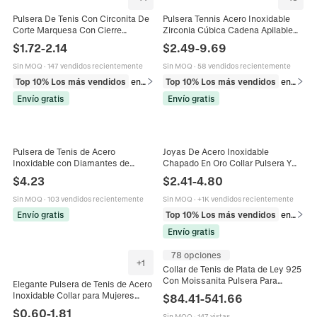
Pulsera De Tenis Con Circonita De
Pulsera Tennis Acero Inoxidable
Corte Marquesa Con Cierre
Zirconia Cúbica Cadena Apilable
Plegable Joyería De Hip Hop
Joyería Moda Mujeres
$
1.72
-
2.14
$
2.49
-
9.69
Chapada En Oro Para Mujer
Impermeable Hipoalergénica Lujo
Sin MOQ
·
147 vendidos recientemente
Sin MOQ
·
58 vendidos recientemente
Top 10% Los más vendidos
en Pulseras
Top 10% Los más vendidos
en Pulseras
Envío gratis
Envío gratis
Pulsera de Tenis de Acero
Joyas De Acero Inoxidable
Inoxidable con Diamantes de
Chapado En Oro Collar Pulsera Y
Imitación de Corazón para Mujer
Pendientes Cadena Clip De Papel Y
$
4.23
$
2.41
-
4.80
Bañado en Oro de 18K Joyería
Tenis Circonita Para Mujer
Elegante
Sin MOQ
·
103 vendidos recientemente
Sin MOQ
·
+1K vendidos recientemente
Envío gratis
Top 10% Los más vendidos
en Juegos de joyería
Envío gratis
78 opciones
+
1
Collar de Tenis de Plata de Ley 925
Con Moissanita Pulsera Para
Elegante Pulsera de Tenis de Acero
Mujeres Hombres Joyas de
Inoxidable Collar para Mujeres
$
84.41
-
541.66
Moissanita D Color VVS
Hombres Oro Plata Negro Zirconia
$
0.60
-
1.81
Sin MOQ
·
147 vistas