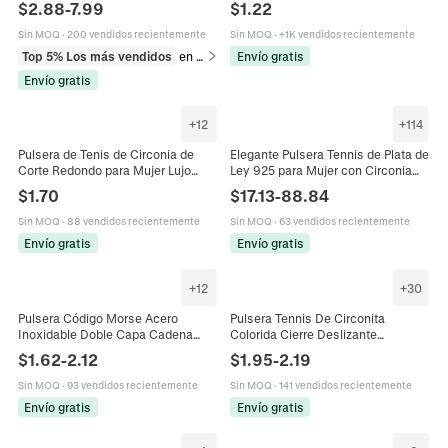
$
2.88
-
7.99
$
1.22
Joyería Mujer
Nacimiento Con Cierre Deslizante
Sin MOQ
·
200 vendidos recientemente
Sin MOQ
·
+1K vendidos recientemente
Top 5% Los más vendidos
en Pulseras
Envío gratis
Envío gratis
+
12
+
114
Pulsera de Tenis de Circonia de
Elegante Pulsera Tennis de Plata de
Corte Redondo para Mujer Lujo
Ley 925 para Mujer con Circonia
Multicolor Aleación Galvanizada
Redonda Incrustada Pulsera de
$
1.70
$
17.13
-
88.84
Minimalista Ajustable Joyas
Cadena Geométrica Joyería para
Brillantes
Bodas Regalo
Sin MOQ
·
88 vendidos recientemente
Sin MOQ
·
63 vendidos recientemente
Envío gratis
Envío gratis
+
12
+
30
Pulsera Código Morse Acero
Pulsera Tennis De Circonita
Inoxidable Doble Capa Cadena
Colorida Cierre Deslizante
Tenis Diamantes De Imitación
Ajustable Engaste De Garras Fila
$
1.62
-
2.12
$
1.95
-
2.19
Joyería Hecha A Mano Regalo
Única Joyería Cobre Mujer
Mujer
Sin MOQ
·
93 vendidos recientemente
Sin MOQ
·
141 vendidos recientemente
Envío gratis
Envío gratis