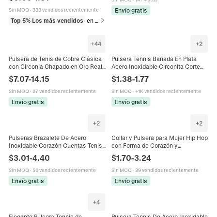
Joyería Minimalista
Envío gratis
Sin MOQ
·
333 vendidos recientemente
Top 5% Los más vendidos
en Pulseras
+
44
+
2
Pulsera de Tenis de Cobre Clásica
Pulsera Tennis Bañada En Plata
con Circonia Chapado en Oro Real
Acero Inoxidable Circonita Corte
Pulsera con Incrustaciones de
Redondo Cadena Ajustable
$
7.07
-
14.15
$
1.38
-
1.77
Circonia Redonda para Joyería de
Colgante Corazón Joyas Mujer
Boda de Mujer
Sin MOQ
·
27 vendidos recientemente
Sin MOQ
·
+1K vendidos recientemente
Envío gratis
Envío gratis
+
2
+
2
Pulseras Brazalete De Acero
Collar y Pulsera para Mujer Hip Hop
Inoxidable Corazón Cuentas Tenis
con Forma de Corazón y
Cadena Serpiente Zircón Apilable
Diamantes de Imitación Cadena
$
3.01
-
4.40
$
1.70
-
3.24
Joyas Mujer
Cubana Oro Plata Aleación Joyería
de Moda Accesorio
Sin MOQ
·
56 vendidos recientemente
Sin MOQ
·
39 vendidos recientemente
Envío gratis
Envío gratis
+
4
Elegante Pulsera Tennis de
Pulsera Tennis De Acero Inoxidable