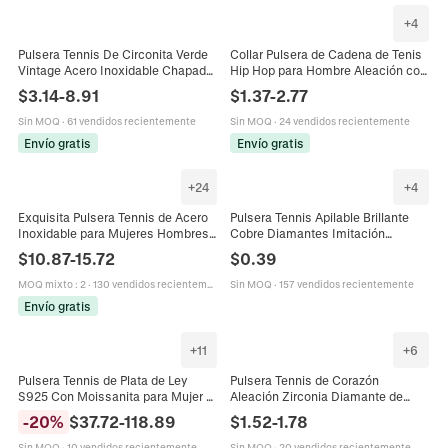
+
4
Pulsera Tennis De Circonita Verde
Collar Pulsera de Cadena de Tenis
Vintage Acero Inoxidable Chapado
Hip Hop para Hombre Aleación con
En Oro De 18K Impermeable
Diamantes de Imitación
$
3.14
-
8.91
$
1.37
-
2.77
Hipoalergénica Cuadrada Corazón
Incrustados Chapado en Oro Plata
Mujer
Joyería
Sin MOQ
·
61 vendidos recientemente
Sin MOQ
·
24 vendidos recientemente
Envío gratis
Envío gratis
+
24
+
4
Exquisita Pulsera Tennis de Acero
Pulsera Tennis Apilable Brillante
Inoxidable para Mujeres Hombres
Cobre Diamantes Imitación
Zirconia Incrustada Chapada en
Multicolor Elástica Moda Joyería
$
10.87
-
15.72
$
0.39
Oro Plata Joyería Clásica de Alta
De Noche Mujeres
Calidad Regalo
MOQ mixto
:
2
·
130 vendidos recientemente
Sin MOQ
·
157 vendidos recientemente
Envío gratis
+
11
+
6
Pulsera Tennis de Plata de Ley
Pulsera Tennis de Corazón
S925 Con Moissanita para Mujer D
Aleación Zirconia Diamante de
Color Corte Redondo Circonia
Imitación Joyería Dulce Amor
-
20
%
$
37.72
-
118.89
$
1.52
-
1.78
Joyería Regalo
Regalo Para Mujer Fiesta
Accesorios Diario
Sin MOQ
·
10 vendidos recientemente
Sin MOQ
·
20 vendidos recientemente