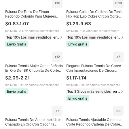
+
10
+
318
Pulsera De Tenis De Zircón
Pulsera Collar De Cadena De Tenis
Redondo Colorido Para Mujeres
Hip Hop Lujo Cobre Circón Corte
Cobre Hip Hop Joyas Bling
Redondo Joyería Brillante Hombres
$
0.87
-
1.07
$
1.29
-
9.63
Elegante Brillante Accesorio
Mujeres
Sin MOQ
·
847 vendidos recientemente
Sin MOQ
·
198 vendidos recientemente
Top 10% Los más vendidos
en Pulseras
Top 10% Los más vendidos
en Pulseras
Envío gratis
Envío gratis
+
12
+
5
Pulsera Tennis Mujer Cobre Bañado
Elegante Pulsera Tennis De Cobre
En Oro De 18K Circonita De Corte
Con Incrustaciones De Circón
Rectangular Joyería Elegante De
Cierre Bolo Ajustable Joyería De
$
2.09
-
2.21
$
1.17
-
1.74
Lujo Hebilla Deslizante Ajustable
Moda Para Mujer
Sin MOQ
·
+2K vendidos recientemente
Sin MOQ
·
+3K vendidos recientemente
Envío gratis
Top 3% Los más vendidos
en Pulseras
Envío gratis
+
7
+
23
Pulsera Tennis De Acero Inoxidable
Pulsera Tennis Ajustable Circonita
Chapado En Oro Con Circonita
Corte Redondo Cadena De Cobre
Incrustada Estilo Ins Francés
Elegante Joyería De Piedra De