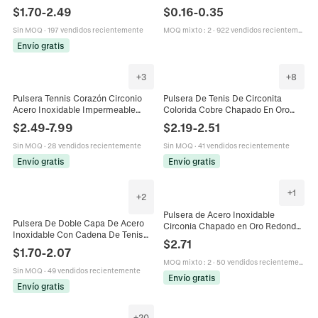
Moda Minimalista Para Mujeres
Imitación Mujer Aleación Circonita
$
1.70
-
2.49
$
0.16
-
0.35
Hombres Con Cierre De Langosta
Brazalete Elástico Joyería
Sin MOQ
·
197 vendidos recientemente
MOQ mixto
:
2
·
922 vendidos recientemente
Envío gratis
+
3
+
8
Pulsera Tennis Corazón Circonio
Pulsera De Tenis De Circonita
Acero Inoxidable Impermeable
Colorida Cobre Chapado En Oro
Hipoalergénico Joyería De Moda
Rectángulo Redondo Joyería Para
$
2.49
-
7.99
$
2.19
-
2.51
Lujo Mujeres
Mujeres
Sin MOQ
·
28 vendidos recientemente
Sin MOQ
·
41 vendidos recientemente
Envío gratis
Envío gratis
+
1
+
2
Pulsera de Acero Inoxidable
Pulsera De Doble Capa De Acero
Circonia Chapado en Oro Redondo
Inoxidable Con Cadena De Tenis
Piedra de Color Incrustado Tenis
$
2.71
De Zirconia Y Dijes De Estrella Hoja
Pulsera Mujer Boda Joyería
$
1.70
-
2.07
Cruz Elegante
Ajustable
MOQ mixto
:
2
·
50 vendidos recientemente
Sin MOQ
·
49 vendidos recientemente
Envío gratis
Envío gratis
+
20