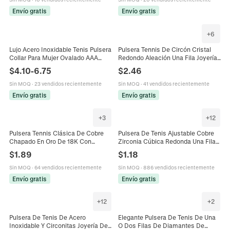
Envío gratis
Envío gratis
+
6
Lujo Acero Inoxidable Tenis Pulsera
Pulsera Tennis De Circón Cristal
Collar Para Mujer Ovalado AAA
Redondo Aleación Una Fila Joyería
Circonia Bañado En Oro Elegante
Elegante Regalo Para Mujeres
$
4.10
-
6.75
$
2.46
Incrustado Joyería Regalo
Accesorio Moda
Sin MOQ
·
23 vendidos recientemente
Sin MOQ
·
41 vendidos recientemente
Envío gratis
Envío gratis
+
3
+
12
Pulsera Tennis Clásica De Cobre
Pulsera De Tenis Ajustable Cobre
Chapado En Oro De 18K Con
Zirconia Cúbica Redonda Una Fila
Circonita Cúbica Redonda De
Brillo Bolo Cadena Deslizante Para
$
1.89
$
1.18
Colores Joyería Hip Hop Para Mujer
Mujer Regalo De Cumpleaños
Sin MOQ
·
64 vendidos recientemente
Sin MOQ
·
886 vendidos recientemente
Envío gratis
Envío gratis
+
12
+
2
Pulsera De Tenis De Acero
Elegante Pulsera De Tenis De Una
Inoxidable Y Circonitas Joyería De
O Dos Filas De Diamantes De