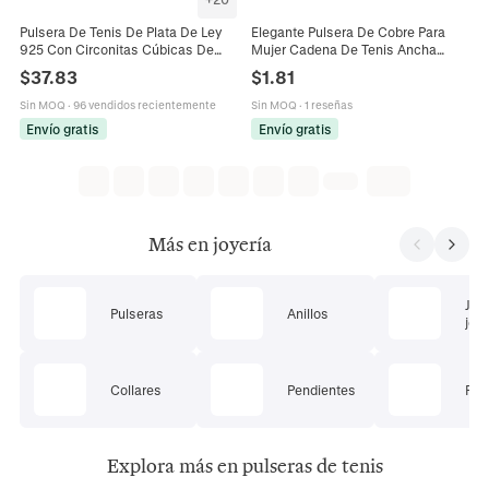
Elegante Pulsera De Cobre Para
Pulsera De Tenis De Plata De Ley
Mujer Cadena De Tenis Ancha
925 Con Circonitas Cúbicas De
Brillante Lujo Cristal Incrustado
Una Sola Fila Joyas De Moda
$
1.81
$
37.83
Joyería Regalo Accesorio
Elegantes Para Mujer
Sin MOQ
·
1 reseñas
Sin MOQ
·
96 vendidos recientemente
Envío gratis
Envío gratis
Más en joyería
Jue
Pulseras
Anillos
joye
Collares
Pendientes
Pie
Explora más en pulseras de tenis