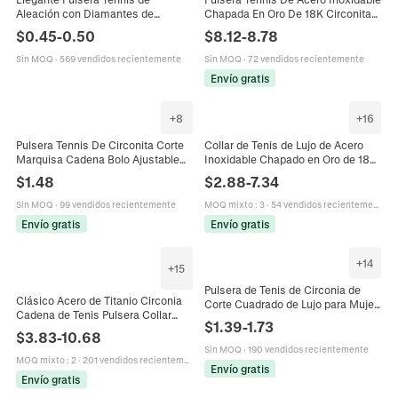
Aleación con Diamantes de
Chapada En Oro De 18K Circonita
Imitación para Mujer Minimalista
Cúbica Cuadrada Joyería
$
0.45
-
0.50
$
8.12
-
8.78
de una Sola Fila Cuatro Garras
Minimalista Para Mujer
Estilo Circonita Joyería de Lujo
Sin MOQ
·
569 vendidos recientemente
Sin MOQ
·
72 vendidos recientemente
Regalo
Envío gratis
+
8
+
16
Pulsera Tennis De Circonita Corte
Collar de Tenis de Lujo de Acero
Marquisa Cadena Bolo Ajustable
Inoxidable Chapado en Oro de 18K
Joyería De Latón Chapado En Oro
Circonia Pulsera para Mujer Joyería
$
1.48
$
2.88
-
7.34
Elegante Mujer
de Piedras Preciosas
Rectangulares
Sin MOQ
·
99 vendidos recientemente
MOQ mixto
:
3
·
54 vendidos recientemente
Envío gratis
Envío gratis
+
14
+
15
Pulsera de Tenis de Circonia de
Clásico Acero de Titanio Circonia
Corte Cuadrado de Lujo para Mujer
Cadena de Tenis Pulsera Collar
Cobre Chapado en Oro Brillante
$
1.39
-
1.73
Para Unisex Brillante Circonia
Regalo de Cumpleaños Boda
$
3.83
-
10.68
Cadena de Eslabones Joyería de
Sin MOQ
·
190 vendidos recientemente
Moda
MOQ mixto
:
2
·
201 vendidos recientemente
Envío gratis
Envío gratis