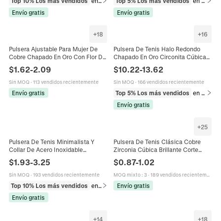
Top 10% Los más vendidos
en Pulseras
Top 5% Los más vendidos
en Pulseras
Envío gratis
Envío gratis
+
18
+
16
Pulsera Ajustable Para Mujer De
Pulsera De Tenis Halo Redondo
Cobre Chapado En Oro Con Flor De
Chapado En Oro Circonita Cúbica
Circonita Cúbica Cadena Tenis
Racimo Eslabones Joyas De Lujo
$
1.62
-
2.09
$
10.22
-
13.62
Joyería Elegante
Para Mujeres Hombres
Sin MOQ
·
113 vendidos recientemente
Sin MOQ
·
166 vendidos recientemente
Envío gratis
Top 5% Los más vendidos
en Pulseras
Envío gratis
+
25
Pulsera De Tenis Minimalista Y
Pulsera De Tenis Clásica Cobre
Collar De Acero Inoxidable
Zirconia Cúbica Brillante Corte
Chapado En Oro De 18K Circonita
Cuadrado Redondo Joyería Hip Hop
$
1.93
-
3.25
$
0.87
-
1.02
Ajustable Para Mujer
Para Mujeres Hombres Unisex
Sin MOQ
·
193 vendidos recientemente
MOQ mixto
:
3
·
189 vendidos recientemente
Top 10% Los más vendidos
en Pulseras
Envío gratis
Envío gratis
+
14
+
18