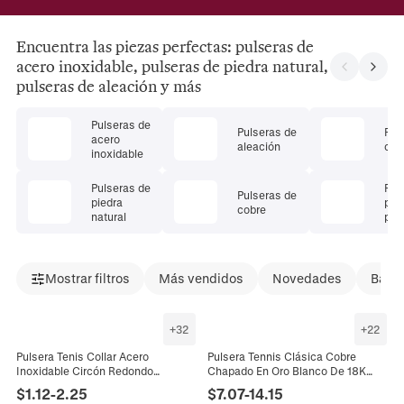
Encuentra las piezas perfectas: pulseras de
acero inoxidable, pulseras de piedra natural,
pulseras de aleación y más
Pulseras de
Pulseras de
Pul
acero
aleación
cris
inoxidable
Pulseras de
Pul
Pulseras de
piedra
pie
cobre
natural
pre
Mostrar filtros
Más vendidos
Novedades
Bajad
+
32
+
22
Pulsera Tenis Collar Acero
Pulsera Tennis Clásica Cobre
Inoxidable Circón Redondo
Chapado En Oro Blanco De 18K
Incrustado Joyería Ajustable
Circón AAA Joyería Hip Hop
$
1.12
-
2.25
$
7.07
-
14.15
Regalo Unisex Minimalista
Brillante Hombre Mujer