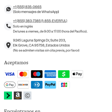
+1 (555) 835-0665
(Solo mensajes de WhatsApp)
+1 (855) 383-7385 (1-855-EVERFUL)
Solo en inglés
De lunes a viernes, de 9:00 a 17:00 (hora del Pacífico).
9245 Laguna Springs Dr, Suite 203,
Elk Grove, CA 95758, Estados Unidos
(No se admiten visitas sin cita previa, por favor)
Aceptamos
Encuéntranos en