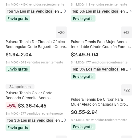
Elegante
Sin MOQ
·
+16K vendidos recientemente
Sin MOQ
·
118 vendidos recientemente
Top 1% Los más vendidos
en Pulseras
Top 5% Los más vendidos
en Pulseras
Envío gratis
Envío gratis
+
20
+
12
Pulsera Tennis De Zirconia Cúbica
Pulsera Tennis Para Mujer Acero
Rectangular Corte Baguette Cobre
Inoxidable Circón Corazón Forma
Chapado En Oro Joyería Moda
Redonda Joyería De Lujo Colorida
$
1.94
-
2.04
$
2.49
-
9.04
Mujeres Elegante Brillante
Sin MOQ
·
648 vendidos recientemente
Sin MOQ
·
177 vendidos recientemente
Envío gratis
Top 3% Los más vendidos
en Pulseras
Envío gratis
34 opciones
+
22
Pulsera Tennis Collar Corte
Redondo Circonita Acero
Pulsera Tennis De Circón Para
Inoxidable Personalizado
Mujer Aleación Chapada En Oro
-
5
%
$
3.36
-
14.45
Incrustado Joyería Hip Hop
Dije De Corazón Mariposa
$
0.55
-
2.94
Tendencia Para Hombres Mujeres
Sin MOQ
·
277 vendidos recientemente
Ajustable Elegante Joyería De Lujo
Top 3% Los más vendidos
en Pulseras
Sin MOQ
·
101 vendidos recientemente
Envío gratis
Envío gratis