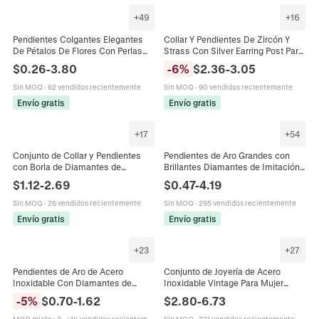
+
49
+
16
Pendientes Colgantes Elegantes
Collar Y Pendientes De Zircón Y
De Pétalos De Flores Con Perlas
Strass Con Silver Earring Post Para
Artificiales Artificiales Diamantes
Mujer Joyas De Boda Novia
$
0.26
-
3.80
-
6
%
$
2.36
-
3.05
De Imitación Y Poste De Plata Para
Elegante Marquesa
Mujer
Sin MOQ
·
62 vendidos recientemente
Sin MOQ
·
90 vendidos recientemente
Envío gratis
Envío gratis
+
17
+
54
Conjunto de Collar y Pendientes
Pendientes de Aro Grandes con
con Borla de Diamantes de
Brillantes Diamantes de Imitación
Imitación para Novia Aleación de
de Cobre Plateado Dorado
$
1.12
-
2.69
$
0.47
-
4.19
Cobre Plateado Joyería de
Pendientes de Círculo Grande para
Banquete
Mujer Joyería de Fiesta Regalo
Sin MOQ
·
26 vendidos recientemente
Sin MOQ
·
295 vendidos recientemente
Envío gratis
Envío gratis
+
23
+
27
Pendientes de Aro de Acero
Conjunto de Joyería de Acero
Inoxidable Con Diamantes de
Inoxidable Vintage Para Mujer
Imitación Incrustados Simples Oro
Chapado en Oro Colorido Perla
-
5
%
$
0.70
-
1.62
$
2.80
-
6.73
Plata Oro Rosa Negro Redondos
Artificial Corazón Cruz Luck Collar
Para Mujer Hombre Joyería
Pendientes Anillo