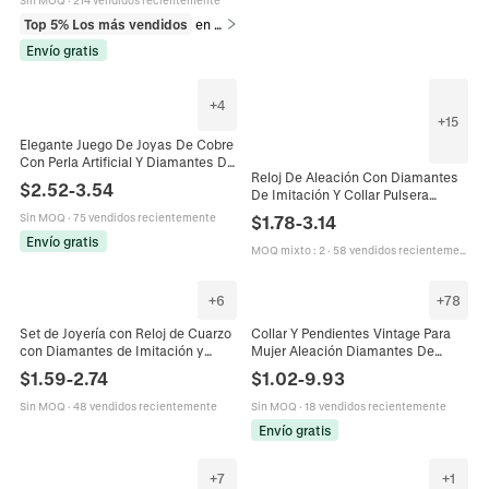
Top 5% Los más vendidos
en Pendientes
Envío gratis
+
4
+
15
Elegante Juego De Joyas De Cobre
Con Perla Artificial Y Diamantes De
Reloj De Aleación Con Diamantes
Imitación Para Mujer Que Incluye
$
2.52
-
3.54
De Imitación Y Collar Pulsera
Collar En Y Pendientes Colgantes Y
Pendientes Anillo Para Mujer
Pulsera Ajustable Accesorio De
Sin MOQ
·
75 vendidos recientemente
$
1.78
-
3.14
Elegante Lujo Moda Regalo
Fiesta
Envío gratis
MOQ mixto
:
2
·
58 vendidos recientemente
+
6
+
78
Set de Joyería con Reloj de Cuarzo
Collar Y Pendientes Vintage Para
con Diamantes de Imitación y
Mujer Aleación Diamantes De
Números Romanos para Mujer
Imitación Perla Artificial Sintética
$
1.59
-
2.74
$
1.02
-
9.93
Pulsera Collar Pendientes Anillo de
Geométrica Floral Camisero Estilo
Aleación Juego de Reloj de Pulsera
Victoriano
Sin MOQ
·
48 vendidos recientemente
Sin MOQ
·
18 vendidos recientemente
de Lujo
Envío gratis
+
7
+
1