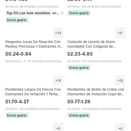
Geométrica Colorida Estilo Palacio
Boda De Noche Gala Mujer
Mujer Accesorio
Sin MOQ
·
98 vendidos recientemente
Sin MOQ
·
153 vendidos recientemente
Top 5% Los más vendidos
en Juegos de joyería
Envío gratis
Envío gratis
+
34
+
9
Elegantes Joyas De Aleación Con
Conjunto de Joyería de Acero
Piedras Preciosas Y Diamantes De
Inoxidable Con Colgante de
Imitación Collar Pendientes Anillo
Margarita Cactus Girasol Strass
$
0.24
-
0.84
$
2.23
-
4.85
Para Novia
Collar Pendientes para Mujer
MOQ mixto
:
2
·
115 vendidos recientemente
Sin MOQ
·
275 vendidos recientemente
Envío gratis
+
19
+
18
Pendientes Largos De Flecos Con
Pendientes de Botón de Cobre con
Diamantes De Imitación Y Perla
Diamantes de Imitación Copo de
Artificial Con 925 Sterling Silver
Nieve para Mujer Joyas
$
1.70
-
4.27
$
0.77
-
1.26
Earring Post Joyería
Geométricas Incrustadas con
Poste Inoxidable
Sin MOQ
·
104 vendidos recientemente
Sin MOQ
·
274 vendidos recientemente
Envío gratis
Envío gratis
+
5
+
4