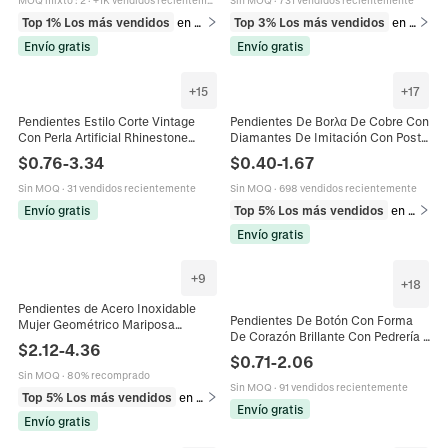
MOQ mixto
:
2
·
+1K vendidos recientemente
Sin MOQ
·
731 vendidos recientemente
Top 1% Los más vendidos
en Pendientes
Top 3% Los más vendidos
en Juegos de joyería
Envío gratis
Envío gratis
+
15
+
17
Pendientes Estilo Corte Vintage
Pendientes De Borλα De Cobre Con
Con Perla Artificial Rhinestone
Diamantes De Imitación Con Poste
Esmalte Diseños Geométricos
De Plata Esterlina 925 Joyería Para
$
0.76
-
3.34
$
0.40
-
1.67
Florales Y Poste De Plata Para
Mujer
Mujer
Sin MOQ
·
31 vendidos recientemente
Sin MOQ
·
698 vendidos recientemente
Envío gratis
Top 5% Los más vendidos
en Pendientes
Envío gratis
+
9
+
18
Pendientes de Acero Inoxidable
Pendientes De Botón Con Forma
Mujer Geométrico Mariposa
De Corazón Brillante Con Pedrería Y
Estrella Redondo Números
$
2.12
-
4.36
Poste De Acero Inoxidable Joyas
Romanos Borla Strass Perla
$
0.71
-
2.06
Elegantes Para Mujer
Artificial Joyería
Sin MOQ
·
80% recomprado
Sin MOQ
·
91 vendidos recientemente
Top 5% Los más vendidos
en Pendientes
Envío gratis
Envío gratis