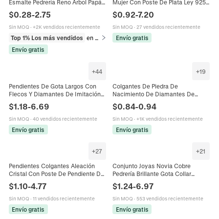
Esmalte Pedrería Reno Árbol Papá
Mujer Con Poste De Plata Ley 925
Noel Copo Nieve Hombre Jengibre
Aleación Brillantes Perla Artificial
$
0.28
-
2.75
$
0.92
-
7.20
Joyería Para Mujeres
Lujo Geométrico
Sin MOQ
·
+2K vendidos recientemente
Sin MOQ
·
27 vendidos recientemente
Top 1% Los más vendidos
en Pendientes
Envío gratis
Envío gratis
+
44
+
19
Pendientes De Gota Largos Con
Colgantes De Piedra De
Flecos Y Diamantes De Imitación
Nacimiento De Diamantes De
Flor Gota De Agua Aleación Joyería
Imitación Coloridos Redondos
$
1.18
-
6.69
$
0.84
-
0.94
Elegante Para Mujer
Acero Inoxidable Accesorios Para
Hacer Joyas DIY Para Collares
Sin MOQ
·
40 vendidos recientemente
Sin MOQ
·
+1K vendidos recientemente
Pulseras Pendientes
Envío gratis
Envío gratis
+
27
+
21
Pendientes Colgantes Aleación
Conjunto Joyas Novia Cobre
Cristal Con Poste De Pendiente De
Pedrería Brillante Gota Collar
Plata Esterlina 925 Borla Larga
Pendientes Pulsera Para Boda
$
1.10
-
4.77
$
1.24
-
6.97
Mariposa Banquete Lujo
Fiesta Banquete Mujeres Moda
Plateado
Sin MOQ
·
11 vendidos recientemente
Sin MOQ
·
553 vendidos recientemente
Envío gratis
Envío gratis