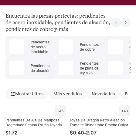
Encuentra las piezas perfectas: pendientes
de acero inoxidable, pendientes de aleación,
pendientes de cobre y más
Pendientes
Pen
Pendientes
de acero
de 
de cobre
inoxidable
pre
Pendientes
Pen
Pendientes
de plata de
de 
de aleación
ley 925
natu
Mostrar filtros
Más vendidos
Novedades
Bajad
+
46
+
43
Pendientes De Ala De Mariposa
Joyas De Dragón Retro Aleación
Degradado Resina Estrás Joyería
Esmalte Rhinestone Broche Collar
Con Poste De Oreja De Plata De
Pendientes Anillo Estilo Gótico
$
1.72
$
0.40
-
2.07
Ley 925
Punk Accesorio