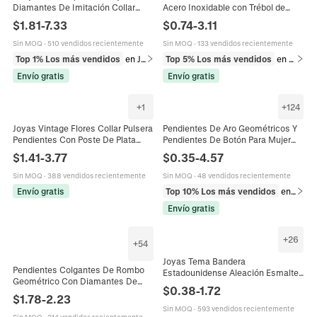
Diamantes De Imitación Collar
Acero Inoxidable con Trébol de
Pendientes Con 925 Plata Esterlina
Corazón Giratorio para Mujer
$
1.81
-
7.33
$
0.74
-
3.11
Boda Fiesta
Joyería de Moda con Diamantes de
Imitación Rosa Blanco
Sin MOQ
·
510 vendidos recientemente
Sin MOQ
·
133 vendidos recientemente
Top 1% Los más vendidos
en Juegos de joyería
Top 5% Los más vendidos
en Juegos de joyería
Envío gratis
Envío gratis
+
1
+
124
Joyas Vintage Flores Collar Pulsera
Pendientes De Aro Geométricos Y
Pendientes Con Poste De Plata
Pendientes De Botón Para Mujer
Aleación Rhinestone Lujo Para
Aleación Perla Artificial De
$
1.41
-
3.77
$
0.35
-
4.57
Mujeres
Imitación Diamante De Imitación
Joyería De Varios Estilos
Sin MOQ
·
388 vendidos recientemente
Sin MOQ
·
48 vendidos recientemente
Envío gratis
Top 10% Los más vendidos
en Pendientes
Envío gratis
+
26
+
54
Joyas Tema Bandera
Pendientes Colgantes De Rombo
Estadounidense Aleación Esmalte
Geométrico Con Diamantes De
Pedrería Día Independencia
$
0.38
-
1.72
Imitación Brillantes Borla Larga
Corazón Ala Estrella Collar
$
1.78
-
2.23
Joyería De Boda Para Mujer
Pendientes Pulsera Broche Mujer
Sin MOQ
·
593 vendidos recientemente
Sin MOQ
·
214 vendidos recientemente