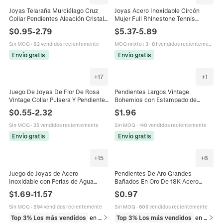
Joyas Telaraña Murciélago Cruz
Joyas Acero Inoxidable Circón
Collar Pendientes Aleación Cristal
Mujer Full Rhinestone Tennis
Gótico Halloween Disfraz Retro
Cadena Collar Pulsera Pendientes
$
0.95
-
2.79
$
5.37
-
5.89
Punk Estilo Mujeres
Corazón Cuadrado
Sin MOQ
·
82 vendidos recientemente
MOQ mixto
:
3
·
81 vendidos recientemente
Envío gratis
Envío gratis
+
17
+
1
Juego De Joyas De Flor De Rosa
Pendientes Largos Vintage
Vintage Collar Pulsera Y Pendientes
Bohemios con Estampado de
Aleación Diamantes De Imitación
Leopardo y Turquesa Artificial
$
0.55
-
2.32
$
1.96
Accesorios Florales Románticos
Joyería de Aleación Strass Estilo
Étnico Mujer
Sin MOQ
·
35 vendidos recientemente
Sin MOQ
·
140 vendidos recientemente
Envío gratis
Envío gratis
+
15
+
6
Juego de Joyas de Acero
Pendientes De Aro Grandes
Inoxidable con Perlas de Agua
Bañados En Oro De 18K Acero
Dulce Vintage para Mujer Elegante
Inoxidable Con Cristales Círculo
$
1.69
-
11.57
$
0.97
Collar Pulsera Pendientes
Geométrico Joyería Para Mujer
Sin MOQ
·
894 vendidos recientemente
Sin MOQ
·
609 vendidos recientemente
Top 3% Los más vendidos
en Collares
Top 3% Los más vendidos
en Pendientes