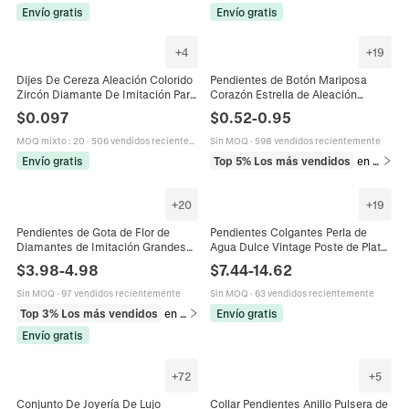
Envío gratis
Envío gratis
+
4
+
19
Dijes De Cereza Aleación Colorido
Pendientes de Botón Mariposa
Zircón Diamante De Imitación Para
Corazón Estrella de Aleación
Fabricación De Joyas Pendientes
Strass Con Poste de Plata de Ley
$
0.097
$
0.52
-
0.95
Collar Estilo Dulce
925 Para Mujer Joyería Regalo
MOQ mixto
:
20
·
506 vendidos recientemente
Sin MOQ
·
598 vendidos recientemente
Envío gratis
Top 5% Los más vendidos
en Pendientes
+
20
+
19
Pendientes de Gota de Flor de
Pendientes Colgantes Perla de
Diamantes de Imitación Grandes
Agua Dulce Vintage Poste de Plata
Exagerados para Mujer Joyería de
de Ley 925 Aleación Strass Racimo
$
3.98
-
4.98
$
7.44
-
14.62
Aleación de Corte Marquise de Lujo
de Uvas Joyas para Mujer
Boda Fiesta
Sin MOQ
·
97 vendidos recientemente
Sin MOQ
·
63 vendidos recientemente
Top 3% Los más vendidos
en Pendientes
Envío gratis
Envío gratis
+
72
+
5
Conjunto De Joyería De Lujo
Collar Pendientes Anillo Pulsera de