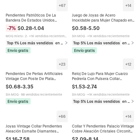
+
67
+
14
Pendientes Patrióticos De La
Juego de Joyas de Acero
Bandera De Estados Unidos
Inoxidable para Mujer Chapado en
Aleación De Zinc Esmalte
Oro Colgante de Strass
-
7
%
$
0.28
-
1.04
$
0.58
-
5.50
Diamantes De Imitación Estrellas
Rectangular Collar Pulsera
Rayas Joyas Para Mujer
Pendientes de Botón Juego
MOQ mixto
:
2
·
+1K vendidos recientemente
Sin MOQ
·
+1K vendidos recientemente
Top 1% Los más vendidos
en Pendientes
Top 5% Los más vendidos
en Juegos de joyería
Envío gratis
Envío gratis
+
23
+
12
Pendientes De Perlas Artificiales
Reloj De Lujo Para Mujer Cuarzo
Vintage Con Poste De Plata
Pedrería Con Pulsera Collar
Aleación Brillantes Geométrico
Pendientes Anillo Esfera Números
$
0.68
-
3.35
$
1.53
-
2.74
Estilo Francés Elegante Para Mujer
Romanos Aleación Brillante
Sin MOQ
·
98 vendidos recientemente
Sin MOQ
·
+1K vendidos recientemente
Envío gratis
Top 5% Los más vendidos
en Relojes
+
66
+
14
Joyas Vintage Collar Pendientes
Collar Y Pendientes Palacio Vintage
Aleación Esmalte Diamantes
Cobre Aleación Cristales Circonita
Imitación Perla Artificial Sintética
Gota De Agua Flor Diseño Para
$
1.16
-
7.58
$
2.09
-
8.14