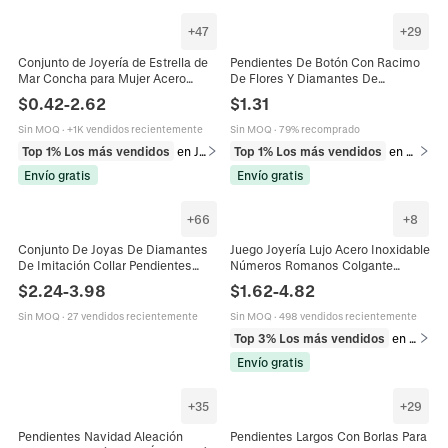
+
47
+
29
Conjunto de Joyería de Estrella de
Pendientes De Botón Con Racimo
Mar Concha para Mujer Acero
De Flores Y Diamantes De
Inoxidable Chapado en Oro Perla
Imitación Talla Marquesa Aleación
$
0.42
-
2.62
$
1.31
Artificial Strass Collar Pendientes
Ala Geométrica Joyería De Moda
Pulsera Tobillera Joyería de Moda
Vintage Para Mujer
Sin MOQ
·
+1K vendidos recientemente
Sin MOQ
·
79% recomprado
Top 1% Los más vendidos
en Juegos de joyería
Top 1% Los más vendidos
en Pendientes
Envío gratis
Envío gratis
+
66
+
8
Conjunto De Joyas De Diamantes
Juego Joyería Lujo Acero Inoxidable
De Imitación Collar Pendientes
Números Romanos Colgante
Pulsera Anillo Aleación Flor Vid
Redondo Collar Pulsera Pendientes
$
2.24
-
3.98
$
1.62
-
4.82
Colgante Gota Boda Novia
Strass Dorado
Banquete Para Mujeres
Sin MOQ
·
27 vendidos recientemente
Sin MOQ
·
498 vendidos recientemente
Top 3% Los más vendidos
en Juegos de joyería
Envío gratis
+
35
+
29
Pendientes Navidad Aleación
Pendientes Largos Con Borlas Para