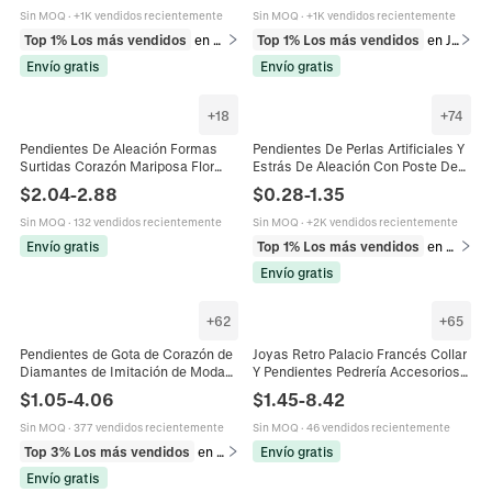
Sin MOQ
·
+1K vendidos recientemente
Sin MOQ
·
+1K vendidos recientemente
Top 1% Los más vendidos
en Pendientes
Top 1% Los más vendidos
en Juegos de joyería
Envío gratis
Envío gratis
+
18
+
74
Pendientes De Aleación Formas
Pendientes De Perlas Artificiales Y
Surtidas Corazón Mariposa Flor
Estrás De Aleación Con Poste De
Diamantes De Imitación Perlas
Plata De Ley 925 Elegante
$
2.04
-
2.88
$
0.28
-
1.35
Artificiales Joyería De Moda Para
Mariposa Corazón Para Mujeres
Mujeres Niñas
Sin MOQ
·
132 vendidos recientemente
Sin MOQ
·
+2K vendidos recientemente
Envío gratis
Top 1% Los más vendidos
en Pendientes
Envío gratis
+
62
+
65
Pendientes de Gota de Corazón de
Joyas Retro Palacio Francés Collar
Diamantes de Imitación de Moda
Y Pendientes Pedrería Accesorios
para Mujer Pendientes de Borla
Elegantes Para Mujer Con Poste De
$
1.05
-
4.06
$
1.45
-
8.42
Elegantes con Poste de Acero
Pendiente Plata
Inoxidable Joyería de San Valentín
Sin MOQ
·
377 vendidos recientemente
Sin MOQ
·
46 vendidos recientemente
Top 3% Los más vendidos
en Pendientes
Envío gratis
Envío gratis