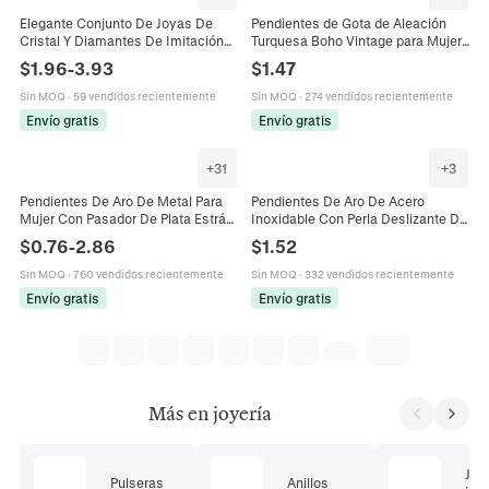
Elegante Conjunto De Joyas De
Pendientes de Gota de Aleación
Cristal Y Diamantes De Imitación
Turquesa Boho Vintage para Mujer
Para Mujer Boda Novia Collar Y
Pendientes Étnicos Geométricos
$
1.96
-
3.93
$
1.47
Pendientes De Aleación
con Strass y Poste de Acero
Accesorios
Sin MOQ
·
59 vendidos recientemente
Sin MOQ
·
274 vendidos recientemente
Envío gratis
Envío gratis
+
31
+
3
Pendientes De Aro De Metal Para
Pendientes De Aro De Acero
Mujer Con Pasador De Plata Estrás
Inoxidable Con Perla Deslizante De
Geométrico Accesorios De Joyería
Pedrería Corazón Lágrima Redondo
$
0.76
-
2.86
$
1.52
Chic
Joyas Elegantes Para Mujer
Sin MOQ
·
760 vendidos recientemente
Sin MOQ
·
332 vendidos recientemente
Envío gratis
Envío gratis
Más en joyería
Jue
Pulseras
Anillos