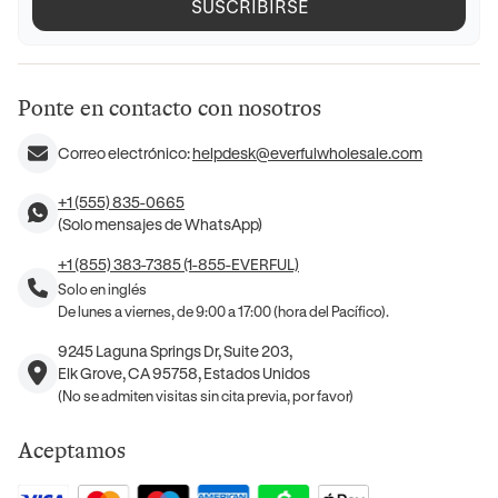
SUSCRIBIRSE
Ponte en contacto con nosotros
Correo electrónico:
helpdesk@everfulwholesale.com
+1 (555) 835-0665
(Solo mensajes de WhatsApp)
+1 (855) 383-7385 (1-855-EVERFUL)
Solo en inglés
De lunes a viernes, de 9:00 a 17:00 (hora del Pacífico).
9245 Laguna Springs Dr, Suite 203,
Elk Grove, CA 95758, Estados Unidos
(No se admiten visitas sin cita previa, por favor)
Aceptamos