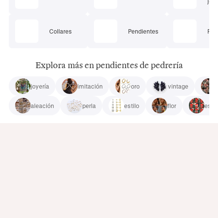
joye
Collares
Pendientes
Pie
Explora más en pendientes de pedrería
joyería
imitación
oro
vintage
aleación
perla
estilo
flor
esma