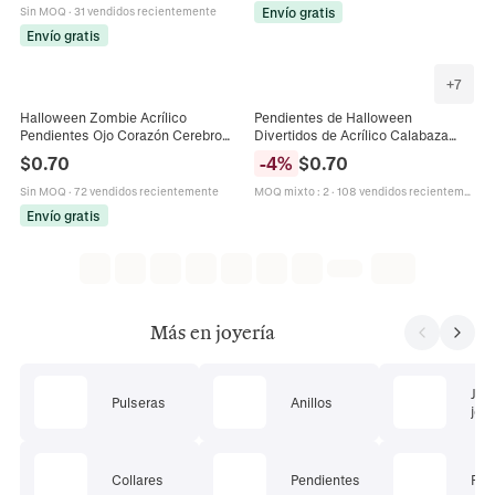
Envío gratis
Sin MOQ
·
31 vendidos recientemente
Envío gratis
+
7
Halloween Zombie Acrílico
Pendientes de Halloween
Pendientes Ojo Corazón Cerebro
Divertidos de Acrílico Calabaza
Lengua Gótico Horror Fiesta Joyería
Fantasma Esqueleto para Mujer
$
0.70
-
4
%
$
0.70
Con Poste De Pendiente De Acero
Joyas de Fiesta Estampadas
Peculiares
Sin MOQ
·
72 vendidos recientemente
MOQ mixto
:
2
·
108 vendidos recientemente
Envío gratis
Más en joyería
Jue
Pulseras
Anillos
joye
Collares
Pendientes
Pie