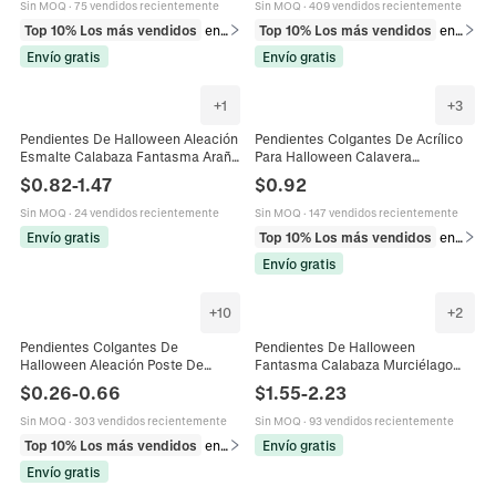
Sin MOQ
·
75 vendidos recientemente
Sin MOQ
·
409 vendidos recientemente
Top 10% Los más vendidos
en Pendientes
Top 10% Los más vendidos
en Pendientes
Envío gratis
Envío gratis
+
1
+
3
Pendientes De Halloween Aleación
Pendientes Colgantes De Acrílico
Esmalte Calabaza Fantasma Araña
Para Halloween Calavera
Asimétricos Largos Colgantes
Fantasma Sombrero De Mago
$
0.82
-
1.47
$
0.92
Joyería De Fiesta Para Mujer
Joyería Gótica Poste De Acero
Sin MOQ
·
24 vendidos recientemente
Sin MOQ
·
147 vendidos recientemente
Envío gratis
Top 10% Los más vendidos
en Pendientes
Envío gratis
+
10
+
2
Pendientes Colgantes De
Pendientes De Halloween
Halloween Aleación Poste De
Fantasma Calabaza Murciélago
Acero Gótico Punk Calavera
Acrílico Arcilla Polimérica Joyería
$
0.26
-
0.66
$
1.55
-
2.23
Murciélago Araña Bruja Fantasma
Para Mujeres
Plata Vintage Mujer
Sin MOQ
·
303 vendidos recientemente
Sin MOQ
·
93 vendidos recientemente
Top 10% Los más vendidos
en Pendientes
Envío gratis
Envío gratis