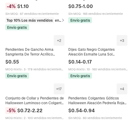
Purpurina Acrílico Poste De Cobre
Con Poste De Acero Inoxidable 316
-
4
%
$
1.10
$
0.75
-
1.00
Halloween
Joyas Góticas Para Mujeres
Sin MOQ
·
67 vendidos recientemente
Sin MOQ
·
165 vendidos recientemente
Top 10% Los más vendidos
en Pendientes
Envío gratis
Envío gratis
+
2
+
3
Pendientes De Gancho Arma
Dijes Gato Negro Colgantes
Sangrienta De Terror Acrílico
Aleación Esmalte Luna Sol
Cuchilla Tijeras Daga Hacha
Esqueleto Gótico DIY Pendientes
$
0.55
$
0.14
-
0.17
Halloween Gótico Punk Fiesta
Collar Accesorios Joyería
Joyería
Halloween
MOQ mixto
:
3
·
178 vendidos recientemente
MOQ mixto
:
10
·
160 vendidos recientemente
Envío gratis
Envío gratis
+
17
+
4
Conjunto de Collar y Pendientes de
Pendientes Colgantes Góticos
Halloween Luminoso con Colgante
Halloween Aleación Pedrería Roja
de Botella de Vidrio de Fantasma
Araña Murciélago Calavera Punk
-
5
%
$
0.72
-
2.22
$
0.54
-
0.94
Joyería de Resina Brillante para
Accesorio Fiesta Mujeres
Mujer
MOQ mixto
:
2
·
100 vendidos recientemente
Sin MOQ
·
60 vendidos recientemente