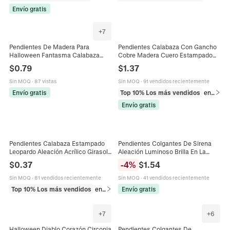
Envío gratis
+
7
Pendientes De Madera Para
Pendientes Calabaza Con Gancho
Halloween Fantasma Calabaza
Cobre Madera Cuero Estampado
Calavera Colgante Largo Dibujos
Leopardo Vaca Para Halloween
$
0.79
$
1.37
Animados Accesorios De Fiesta
Otoño Joyería Retro Mujeres
Sin MOQ
·
87 vistas
Sin MOQ
·
91 vendidos recientemente
Envío gratis
Top 10% Los más vendidos
en Pendientes
Envío gratis
Pendientes Calabaza Estampado
Pendientes Colgantes De Sirena
Leopardo Aleación Acrílico Girasol
Aleación Luminoso Brilla En La
Hello Fall Acción Gracias
Oscuridad Halloween Joyería
$
0.37
-
4
%
$
1.54
Halloween Otoño Mujeres
Fantasía Mujer
Sin MOQ
·
81 vendidos recientemente
Sin MOQ
·
41 vendidos recientemente
Top 10% Los más vendidos
en Pendientes
Envío gratis
+
7
+
6
Halloween Diablo Corazón Circonia
Pendientes Colgantes De