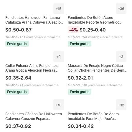
+
15
+
36
Pendientes Halloween Fantasma
Pendientes De Botón Acero
Calabaza Araña Calavera Aleación
Inoxidable Recorte Geométrico
Gótico Fiesta Disfraz Joyería Para
Árbol Navidad Reno Abeja Flor
$
0.50
-
0.87
-
4
%
$
0.25
-
0.40
Mujeres Hombres
Corazón Estrella Luna Joyería
Halloween Mujer
Sin MOQ
·
202 vendidos recientemente
Sin MOQ
·
242 vendidos recientemente
Envío gratis
Envío gratis
+
9
+
3
Collar Pulsera Anillo Pendientes
Máscara De Encaje Negro Gótico
Araña Gótica Aleación Piedras
Collar Choker Pendientes De Gema
Rojas Cuentas Negras Halloween
Pulsera Anillo Halloween
$
0.35
-
2.64
$
0.32
-
2.01
Punk Joyería Para Mujeres
Mascarada Accesorios De Fiesta
Sin MOQ
·
49 vendidos recientemente
Sin MOQ
·
138 vendidos recientemente
Envío gratis
Envío gratis
+
10
+
32
Pendientes Góticos De Halloween
Pendientes De Botón De Acero
Calavera Corazón Espada
Inoxidable Para Mujer Araña
Esqueleto Joyas De Aleación Con
Corazón Libélula Panal Torre Eiffel
$
0.37
-
0.92
$
0.34
-
0.42
Poste De Acero Inoxidable Punk
Joyería Punk Halloween