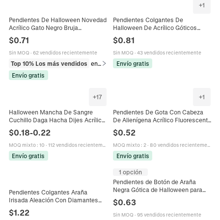
+
1
Pendientes De Halloween Novedad
Pendientes Colgantes De
Acrílico Gato Negro Bruja
Halloween De Acrílico Góticos
Murciélago Y Cráneo Sirena Diseño
Calabaza Murciélago Fantasma
$
0.71
$
0.81
Accesorios De Fiesta Disfraz
Joyería Para Mujer
Mujeres
Sin MOQ
·
62 vendidos recientemente
Sin MOQ
·
43 vendidos recientemente
Top 10% Los más vendidos
en Vestimenta y accesorios para fiestas
Envío gratis
Envío gratis
+
17
+
1
Halloween Mancha De Sangre
Pendientes De Gota Con Cabeza
Cuchillo Daga Hacha Dijes Acrílico
De Alienígena Acrílico Fluorescente
Impreso Terror Gótico Colgantes
Colorido Halloween Y2K Hip Hop
$
0.18
-
0.22
$
0.52
Para DIY Pendientes Llaveros
Exagerado Personalidad Gancho
De Metal
MOQ mixto
:
10
·
112 vendidos recientemente
MOQ mixto
:
2
·
80 vendidos recientemente
Envío gratis
Envío gratis
1 opción
Pendientes de Botón de Araña
Negra Gótica de Halloween para
Pendientes Colgantes Araña
Mujer Aleación Perla Artificial
Irisada Aleación Con Diamantes
$
0.63
Joyería Accesorio
Imitación Blancos Piedra Preciosa
$
1.22
Sin MOQ
·
95 vendidos recientemente
Artificial Colorida Halloween Gótico