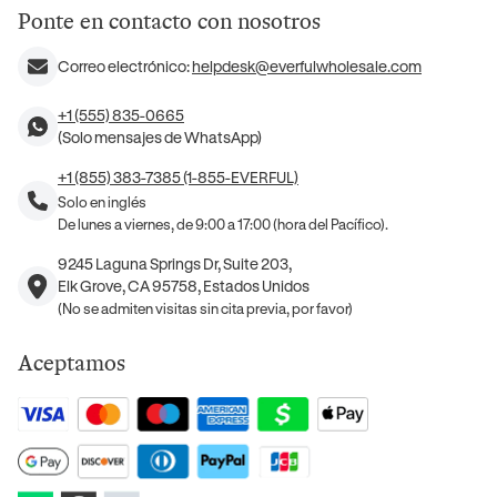
Ponte en contacto con nosotros
Correo electrónico:
helpdesk@everfulwholesale.com
+1 (555) 835-0665
(Solo mensajes de WhatsApp)
+1 (855) 383-7385 (1-855-EVERFUL)
Solo en inglés
De lunes a viernes, de 9:00 a 17:00 (hora del Pacífico).
9245 Laguna Springs Dr, Suite 203,
Elk Grove, CA 95758, Estados Unidos
(No se admiten visitas sin cita previa, por favor)
Aceptamos