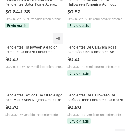
Pendientes Botón Poste Acero
Halloween Purpurina Acrílico
Inoxidable 316L Gótico Corazón
Fantasma Calavera Murciélago
$
0.84
-
1.38
$
0.52
Rojo Murciélago Telaraña
Calabaza Plata Esterlina 925 Joyas
Pendientes Joyería
MOQ mixto
:
2
·
37 vendidos recientemente
MOQ mixto
:
2
·
81 vendidos recientemente
Envío gratis
Envío gratis
+
8
Pendientes Halloween Aleación
Pendientes De Calavera Rosa
Esmalte Calabaza Fantasma
Aleación Zinc Diamantes AB
Murciélago Ojo Cupcake Joyería
Coloridos Halloween Gothic Punk
$
0.47
$
0.45
Para Fiesta Celebración Mujer
Retro Joyería Mujeres Poste Acero
Regalo
Inoxidable
MOQ mixto
:
6
·
54 vendidos recientemente
Sin MOQ
·
89 vendidos recientemente
Envío gratis
Pendientes Góticos De Murciélago
Pendientes De Halloween De
Para Mujer Alas Negras Cristal De
Acrílico Lindo Fantasma Calabaza
Gota Roja Vampiro Halloween
Calavera Fresa Impresión Relieve
$
0.70
$
0.80
Joyería De Disfraz
Purpurina Para Mujeres Niñas
Fiesta
Sin MOQ
·
56 vendidos recientemente
Sin MOQ
·
139 vendidos recientemente
Envío gratis