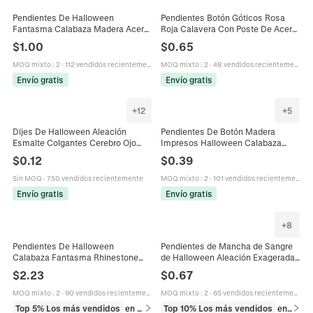
Pendientes De Halloween
Pendientes Botón Góticos Rosa
Fantasma Calabaza Madera Acero
Roja Calavera Con Poste De Acero
Inoxidable Joyería De Fiesta Linda
Inoxidable Vidrio Redondo Joyería
$
1.00
$
0.65
Para Mujeres
Punk Halloween Fiesta
MOQ mixto
:
2
·
112 vendidos recientemente
MOQ mixto
:
2
·
48 vendidos recientemente
Envío gratis
Envío gratis
+
12
+
5
Dijes De Halloween Aleación
Pendientes De Botón Madera
Esmalte Colgantes Cerebro Ojo
Impresos Halloween Calabaza
Calabaza Fantasma DIY Creación
Fantasma Murciélago Vampiro
$
0.12
$
0.39
De Joyas Accesorios Pendientes
Bruja Joyas Fiesta Mujeres Niñas
Sin MOQ
·
750 vendidos recientemente
MOQ mixto
:
2
·
101 vendidos recientemente
Envío gratis
Envío gratis
+
8
Pendientes De Halloween
Pendientes de Mancha de Sangre
Calabaza Fantasma Rhinestone
de Halloween Aleación Exagerada
Aleación Joyería De Fiesta Festiva
Tijeras Hacha Cuchillo Sierra
$
2.23
$
0.67
Brillante Mujeres
Calavera Machete Gótico Punk
Joyería
MOQ mixto
:
2
·
90 vendidos recientemente
MOQ mixto
:
2
·
65 vendidos recientemente
Top 5% Los más vendidos
en Pendientes
Top 10% Los más vendidos
en Pendientes