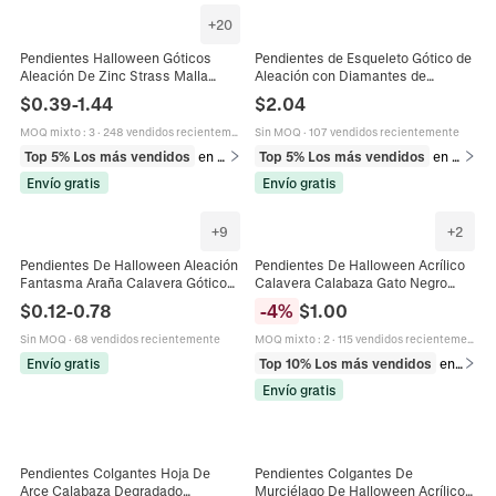
+
20
Pendientes Halloween Góticos
Pendientes de Esqueleto Gótico de
Aleación De Zinc Strass Malla
Aleación con Diamantes de
Terrorífico Calavera Calabaza
Imitación y Perlas Artificiales de
$
0.39
-
1.44
$
2.04
Araña Gato Earring Post Joyería
Halloween Pendientes para Mujer
Joyería
MOQ mixto
:
3
·
248 vendidos recientemente
Sin MOQ
·
107 vendidos recientemente
Top 5% Los más vendidos
en Pendientes
Top 5% Los más vendidos
en Pendientes
Envío gratis
Envío gratis
+
9
+
2
Pendientes De Halloween Aleación
Pendientes De Halloween Acrílico
Fantasma Araña Calavera Gótico
Calavera Calabaza Gato Negro
Terror Joyas De Fiesta Para
Luna Bruja Fiesta Retro Joyas Para
$
0.12
-
0.78
-
4
%
$
1.00
Mujeres Con Poste De Acero
Mujeres
Inoxidable
Sin MOQ
·
68 vendidos recientemente
MOQ mixto
:
2
·
115 vendidos recientemente
Envío gratis
Top 10% Los más vendidos
en Pendientes
Envío gratis
Pendientes Colgantes Hoja De
Pendientes Colgantes De
Arce Calabaza Degradado
Murciélago De Halloween Acrílico