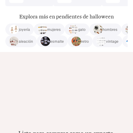
Explora más en pendientes de halloween
joyería
mujeres
gato
hombres
aleación
esmalte
retro
vintage