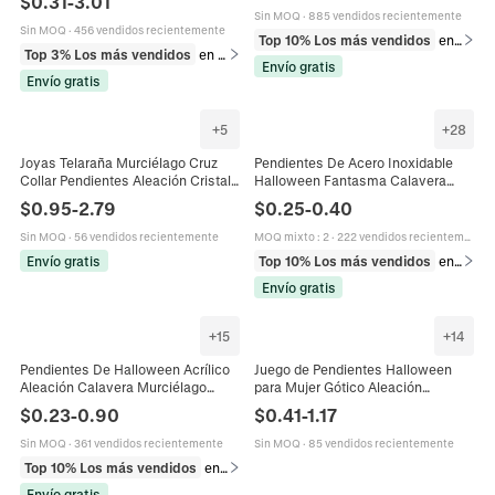
$
0.31
-
3.01
Murciélago Sombrero Bruja Joyería
Sin MOQ
·
885 vendidos recientemente
Festiva Para Mujeres
Sin MOQ
·
456 vendidos recientemente
Top 10% Los más vendidos
en Pendientes
Top 3% Los más vendidos
en Pendientes
Envío gratis
Envío gratis
+
5
+
28
Joyas Telaraña Murciélago Cruz
Pendientes De Acero Inoxidable
Collar Pendientes Aleación Cristal
Halloween Fantasma Calavera
Gótico Halloween Disfraz Retro
Calabaza Mal De Ojo Cara Gótico
$
0.95
-
2.79
$
0.25
-
0.40
Punk Estilo Mujeres
Punk Joyería Para Mujer
Sin MOQ
·
56 vendidos recientemente
MOQ mixto
:
2
·
222 vendidos recientemente
Envío gratis
Top 10% Los más vendidos
en Pendientes
Envío gratis
+
15
+
14
Pendientes De Halloween Acrílico
Juego de Pendientes Halloween
Aleación Calavera Murciélago
para Mujer Gótico Aleación
Telaraña Gótico Estilo Oscuro
Esmalte Calabaza Fantasma Araña
$
0.23
-
0.90
$
0.41
-
1.17
Novedad Joyería Mujeres
Murciélago Calavera Joyería de
Fiesta
Sin MOQ
·
361 vendidos recientemente
Sin MOQ
·
85 vendidos recientemente
Top 10% Los más vendidos
en Pendientes
Envío gratis