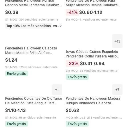
Pendientes Halloween Acrílico
Pendientes De Halloween Para
Gancho Metal Fantasma Calabaza
Mujer Aleación Resina Calabaza
Calavera Estilo Dibujos Animados
Fantasma Araña Murciélago
$
0.39
-
41
%
$
0.60
-
1.12
Joyas Mujeres
Joyería Punk Gótica
Sin MOQ
·
394 vendidos recientemente
Sin MOQ
·
71 vendidos recientemente
Top 10% Los más vendidos
en Pendientes
+
43
Pendientes Halloween Calabaza
Joyas Góticas Cráneo Esqueleto
Marco Madera Brillo Acrílico
Pendientes Collar Pulsera Anillo
Joyería Festiva Otoño Regalo
$
1.24
Aleación Con Poste De Acero
Mujeres
-
23
%
$
0.31
-
0.94
Inoxidable Halloween Punk
Sin MOQ
·
123 vendidos recientemente
Sin MOQ
·
85 vendidos recientemente
Envío gratis
Envío gratis
+
1
+
7
Pendientes Colgantes De Ojo Turco
Pendientes De Halloween Madera
De Aleación Plata Antigua Para
Dibujos Animados Calabaza
Mujer Luna Estrella Serpiente Punk
Fantasma Murciélago Araña Gato
$
1.10
-
1.13
$
0.62
Joyería Halloween
Negro Para Mujeres Joyería De
Fiesta
Sin MOQ
·
91 vendidos recientemente
MOQ mixto
:
2
·
278 vendidos recientemente
Envío gratis
Envío gratis