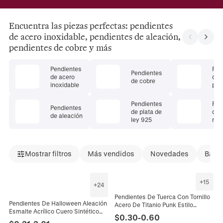
Encuentra las piezas perfectas: pendientes
de acero inoxidable, pendientes de aleación,
pendientes de cobre y más
Pendientes
Pen
Pendientes
de acero
de 
de cobre
inoxidable
pre
Pendientes
Pen
Pendientes
de plata de
de 
de aleación
ley 925
natu
Mostrar filtros
Más vendidos
Novedades
Bajad
+
15
+
24
Pendientes De Tuerca Con Tornillo
Pendientes De Halloween Aleación
Acero De Titanio Punk Estilo
Esmalte Acrílico Cuero Sintético
Industrial Creativo Divertido
$
0.30
-
0.60
Calabaza Fantasma Araña
Joyería Para Hombres Mujeres