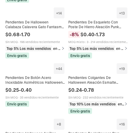
+
14
+
13
Pendientes De Halloween
Pendientes De Esqueleto Con
Calabaza Calavera Gato Fantasma
Poste De Hierro Aleación Punk
Acrílico Colgantes Para Mujeres
Calavera Halloween Joyería Gótica
$
0.68
-
1.70
-
8
%
$
0.40
-
1.73
Fiesta Joyería Gótica Accesorios
Para Mujeres Hombres
Sin MOQ
·
196 vendidos recientemente
MOQ mixto
:
3
·
214 vendidos recientemente
Top 5% Los más vendidos
en Pendientes
Top 5% Los más vendidos
en Pendientes
Envío gratis
Envío gratis
+
44
+
19
Pendientes De Botón Acero
Pendientes Colgantes De
Inoxidable Asimétricos Halloween
Halloween Aleación Esmalte
Navidad Espacio Música Animal
Rhinestone Calabaza Araña
$
0.25
-
0.40
$
0.24
-
0.78
Joyería Moda Creativa
Fantasma Murciélago Joyería Para
Mujeres
Sin MOQ
·
35 vendidos recientemente
Sin MOQ
·
232 vendidos recientemente
Envío gratis
Top 10% Los más vendidos
en Pendientes
Envío gratis
+
8
+
16