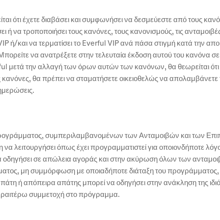
αι ότι έχετε διαβάσει και συμφωνήσει να δεσμεύεστε από τους κανόν
σει ή να τροποποιήσει τους κανόνες, τους κανονισμούς, τις ανταμοιβέ
IP ή/και να τερματίσει το Everful VIP ανά πάσα στιγμή κατά την απο
Μπορείτε να ανατρέξετε στην τελευταία έκδοση αυτού του κανόνα σε 
ful μετά την αλλαγή των όρων αυτών των κανόνων, θα θεωρείται ότ
 κανόνες, θα πρέπει να σταματήσετε οικειοθελώς να απολαμβάνετε
νημερώσεις.
προγράμματος, συμπεριλαμβανομένων των Ανταμοιβών και των Επιπέδ
η να λειτουργήσει όπως έχει προγραμματιστεί για οποιονδήποτε λ
α οδηγήσει σε απώλεια αγοράς και στην ακύρωση όλων των ανταμοιβ
τος, μη συμμόρφωση με οποιαδήποτε διάταξη του προγράμματος,
απάτη ή απόπειρα απάτης μπορεί να οδηγήσει στην ανάκληση της ιδιό
 περαιτέρω συμμετοχή στο πρόγραμμα.