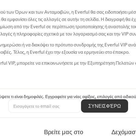
ού των Όρων και των Ανταμοιβών, η Everful θα σας ειδοποιήσει μέ
ι θα εμφανίσει όλες τις αλλαγές σε αυτήν τη σελίδα. Η διαγραφή θα 
ημίωση από την Everful σε περίπτωση τροποποίησης ή αναστολής το
λλαγές ή πληροφορίες σχετικά με τον λογαριασμό σας και την VIP συ
 ενημερώσει ή να διακόψει το πρότυπο συνδρομής της Everful VIP αν
ιβές. Τέλος, η Everful έχει την εξουσία να ερμηνεύει στο έπακρο.
erful VIP, μπορείτε να επικοινωνήσετε με την Εξυπηρέτηση Πελατών 
ψετε τι είναι δημοφιλές. Εγγραφείτε για νέες αφίξεις, επιλογές από ειδικ
ΣΥΝΕΙΣΦΈΡΩ
Βρείτε μας στο
Δεχόμασ