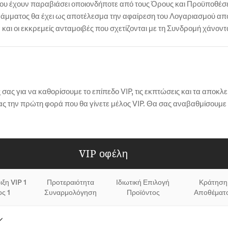
 που έχουν παραβιάσει οποιονδήποτε από τους Όρους και Προϋποθέσ
μματος θα έχει ως αποτέλεσμα την αφαίρεση του Λογαριασμού απ
και οι εκκρεμείς ανταμοιβές που σχετίζονται με τη Συνδρομή χάνοντα
ας για να καθορίσουμε το επίπεδο VIP, τις εκπτώσεις και τα αποκλε
σας την πρώτη φορά που θα γίνετε μέλος VIP. Θα σας αναβαθμίσουμε
VIP οφέλη
ξη VIP 1 
Προτεραιότητα

Ιδιωτική Επιλογή 
Κράτηση 
ς 1
Συναρμολόγηση
Προϊόντος
Αποθέματ