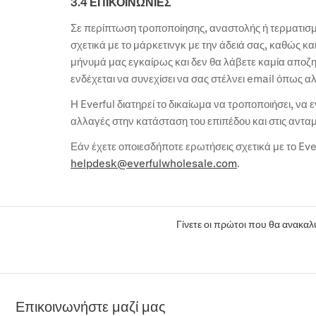
3.4 ΕΠΙΚΟΙΝΩΝΙΕΣ
Σε περίπτωση τροποποίησης, αναστολής ή τερματισμ
σχετικά με το μάρκετινγκ με την άδειά σας, καθώς κα
μήνυμά μας εγκαίρως και δεν θα λάβετε καμία αποζ
ενδέχεται να συνεχίσει να σας στέλνει email όπως α
Η Everful διατηρεί το δικαίωμα να τροποποιήσει, να
αλλαγές στην κατάσταση του επιπέδου και στις ανταμο
Εάν έχετε οποιεσδήποτε ερωτήσεις σχετικά με το Ev
helpdesk@everfulwholesale.com
.
Γίνετε οι πρώτοι που θα ανακαλύ
Επικοινωνήστε μαζί μας