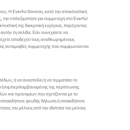
ες. Η Everful δύναται, κατά την αποκλειστική
ς, την επιλεξιμότητα για συμμετοχή στο Everful
κλειστική της διακριτική ευχέρεια, παρέχοντας
αυτήν τη σελίδα. Εάν συνεχίσετε να
ι έχετε αποδεχτεί τους αναθεωρημένους
 τις ανταμοιβές συμμετοχής που συμφωνούνται
ων, ή να αναστείλει ή να τερματίσει το
όγο (συμπεριλαμβανομένης της περίπτωσης
ών και προνομίων που σχετίζονται με το
 οποιαδήποτε ψευδής δήλωση ή οποιαδήποτε
τητας του μέλους από την ιδιότητα του μέλους