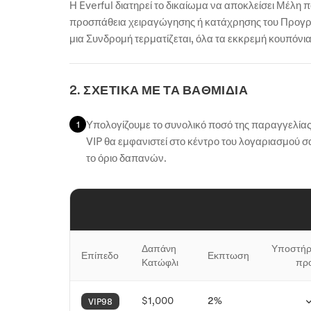
Η Everful διατηρεί το δικαίωμα να αποκλείσει Μέλη
προσπάθεια χειραγώγησης ή κατάχρησης του Προγρά
μια Συνδρομή τερματίζεται, όλα τα εκκρεμή κουπόνια 
2. ΣΧΕΤΙΚΑ ΜΕ ΤΑ ΒΑΘΜΙΔΙΑ
Υπολογίζουμε το συνολικό ποσό της παραγγελίας σ
1
VIP θα εμφανιστεί στο κέντρο του λογαριασμού 
το όριο δαπανών.
Δαπάνη

Υποστήρι
Επίπεδο
Εκπτωση
Κατώφλι
προ
$1,000
2%
VIP98