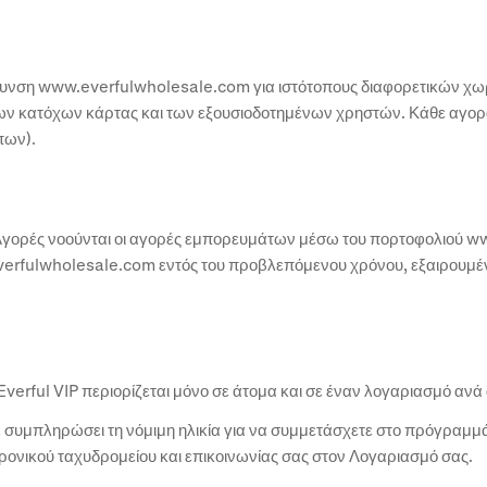
εύθυνση www.everfulwholesale.com για ιστότοπους διαφορετικών χ
ων κατόχων κάρτας και των εξουσιοδοτημένων χρηστών. Κάθε αγορ
πων).
ιμες Αγορές νοούνται οι αγορές εμπορευμάτων μέσω του πορτοφολιο
erfulwholesale.com εντός του προβλεπόμενου χρόνου, εξαιρουμέ
Everful VIP περιορίζεται μόνο σε άτομα και σε έναν λογαριασμό ανά
ε συμπληρώσει τη νόμιμη ηλικία για να συμμετάσχετε στο πρόγραμμά 
τρονικού ταχυδρομείου και επικοινωνίας σας στον Λογαριασμό σας.