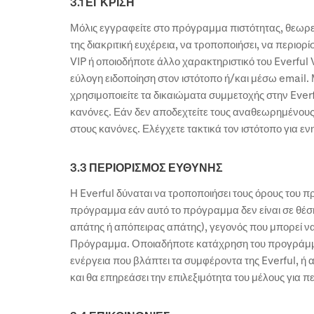
3.1 ΕΓΚΡΙΣΗ
Μόλις εγγραφείτε στο πρόγραμμα πιστότητας, θεωρείτ
της διακριτική ευχέρεια, να τροποποιήσει, να περιορί
VIP ή οποιοδήποτε άλλο χαρακτηριστικό του Everful V
εύλογη ειδοποίηση στον ιστότοπο ή/και μέσω email. 
χρησιμοποιείτε τα δικαιώματα συμμετοχής στην Ever
κανόνες. Εάν δεν αποδεχτείτε τους αναθεωρημένους
στους κανόνες. Ελέγχετε τακτικά τον ιστότοπο για ε
3.3 ΠΕΡΙΟΡΙΣΜΟΣ ΕΥΘΥΝΗΣ
Η Everful δύναται να τροποποιήσει τους όρους του 
πρόγραμμα εάν αυτό το πρόγραμμα δεν είναι σε θέσ
απάτης ή απόπειρας απάτης), γεγονός που μπορεί ν
Πρόγραμμα. Οποιαδήποτε κατάχρηση του προγράμμα
ενέργεια που βλάπτει τα συμφέροντα της Everful, ή 
και θα επηρεάσει την επιλεξιμότητα του μέλους για