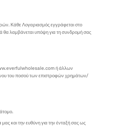
ωρών. Κάθε Λογαριασμός εγγράφεται στο
ά θα λαμβάνεται υπόψη για τη συνδρομή σας
ύ www.everfulwholesale.com ή άλλων
νου του ποσού των επιστροφών χρημάτων/
 άτομο.
μας και την ευθύνη για την ένταξή σας ως