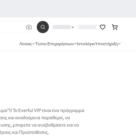
Λύσεις
Τύποι Επιχειρήσεων
Ιστολόγιο
Υποστήριξη
μα")! Το Everful VIP είναι ένα πρόγραμμα
σεις και αναδυόμενα παράθυρα, να
υσης, μπορείτε να αναβαθμίσετε και να
 Όρους και Προϋποθέσεις.