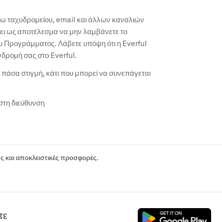
σω ταχυδρομείου, email και άλλων καναλιών
έχει ως αποτέλεσμα να μην λαμβάνετε το
υ Προγράμματος. Λάβετε υπόψη ότι η Everful
νδρομή σας στο Everful.
ά πάσα στιγμή, κάτι που μπορεί να συνεπάγεται
στη διεύθυνση
ούς και αποκλειστικές προσφορές.
τε