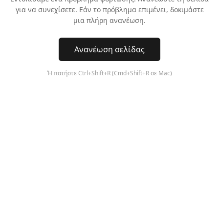
για να συνεχίσετε. Εάν το πρόβλημα επιμένει, δοκιμάστε
μια πλήρη ανανέωση.
Ανανέωση σελίδας
Ή πατήστε Ctrl+Shift+R (Cmd+Shift+R σε Mac)