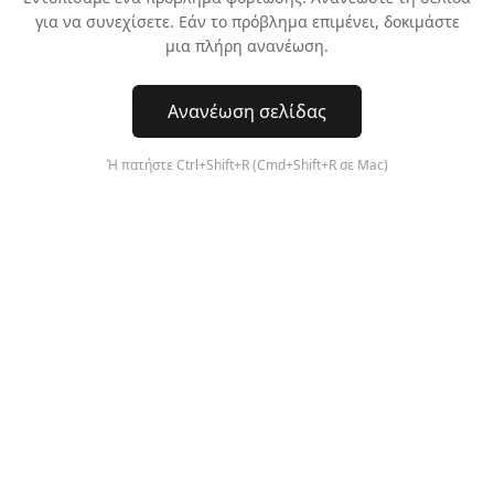
για να συνεχίσετε. Εάν το πρόβλημα επιμένει, δοκιμάστε
μια πλήρη ανανέωση.
Ανανέωση σελίδας
Ή πατήστε Ctrl+Shift+R (Cmd+Shift+R σε Mac)