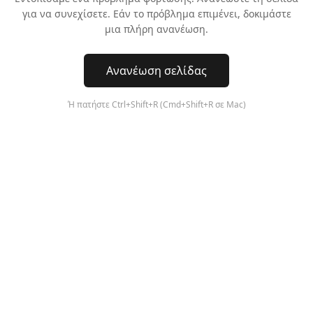
για να συνεχίσετε. Εάν το πρόβλημα επιμένει, δοκιμάστε
μια πλήρη ανανέωση.
Ανανέωση σελίδας
Ή πατήστε Ctrl+Shift+R (Cmd+Shift+R σε Mac)