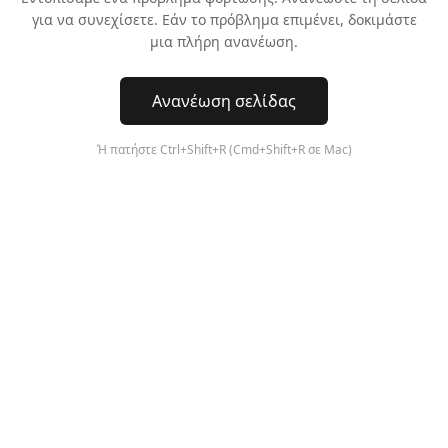
για να συνεχίσετε. Εάν το πρόβλημα επιμένει, δοκιμάστε
μια πλήρη ανανέωση.
Ανανέωση σελίδας
Ή πατήστε Ctrl+Shift+R (Cmd+Shift+R σε Mac)