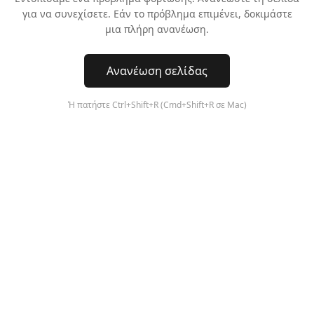
για να συνεχίσετε. Εάν το πρόβλημα επιμένει, δοκιμάστε
μια πλήρη ανανέωση.
Ανανέωση σελίδας
Ή πατήστε Ctrl+Shift+R (Cmd+Shift+R σε Mac)