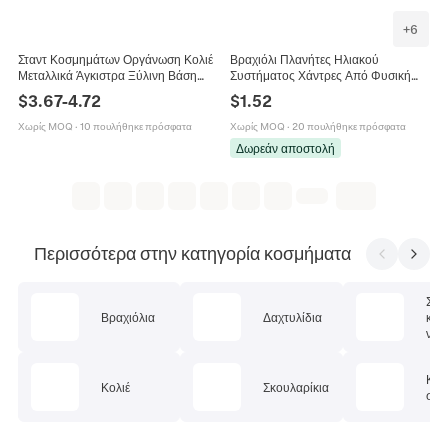
+
6
Σταντ Κοσμημάτων Οργάνωση Κολιέ
Βραχιόλι Πλανήτες Ηλιακού
Μεταλλικά Άγκιστρα Ξύλινη Βάση
Συστήματος Χάντρες Από Φυσική
Αφαιρούμενο Ράφι Για Σκουλαρίκια
Πέτρα Και Ξύλο Σύμπαν Γαλαξίας
$
3.67
-
4.72
$
1.52
Κόσμημα Χειροποίητο Άνδρες
Γυναίκες
Χωρίς MOQ
·
10 πουλήθηκε πρόσφατα
Χωρίς MOQ
·
20 πουλήθηκε πρόσφατα
Δωρεάν αποστολή
Περισσότερα στην κατηγορία κοσμήματα
Σετ
Βραχιόλια
Δαχτυλίδια
κοσ
ν
Κοσ
Κολιέ
Σκουλαρίκια
σώμ