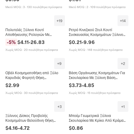
Γυναίκες Vintage Αισθητική
Μενταγιόν Δαχτυλίδι Κλειδιών
Μικτό MOQ
:
3
·
130 πουλήθηκε πρόσφατα
Μικτό MOQ
:
2
·
109 πουλήθηκε πρόσφατα
+
19
+
14
Πολυτελές Ξύλινο Κουτί
Ρετρό Κινεζικού Στυλ Κουτί
Αποθήκευσης Ρολογιών Με
Συσκευασίας Κοσμημάτων Ξύλινο
Διαφανές Παράθυρο Θήκη
Μπαμπού Μπροκάρ Θήκη Δώρου
-
5
%
$
4.11
-
26.83
$
0.21
-
9.96
Οργάνωσης Ρολογιών Για Συλλογή
Τσάντα Αποθήκευσης Για Χάντρες
Βραχιόλι
Χωρίς MOQ
·
20 πουλήθηκε πρόσφατα
Χωρίς MOQ
·
148 πουλήθηκε πρόσφατα
+
9
+
2
Οβάλ Κοσμηματοθήκη από Ξύλο
Βάση Οργάνωσης Κοσμημάτων Για
Καρυδιάς Φορητή Θήκη
Σκουλαρίκια Με Ξύλινη Βάση
Αποθήκευσης Δαχτυλιδιών
Μεταλλικό Πλαίσιο Πολλαπλών
$
2.99
$
3.73
-
4.85
Σκουλαρικιών Ρετρό Ξύλινο Κουτί
Επιπέδων Για Εμφάνιση Μπουτίκ
Δαχτυλιδιών Γάμου Οργανωτής για
Χωρίς MOQ
·
30 πουλήθηκε πρόσφατα
Χωρίς MOQ
·
15 πουλήθηκε πρόσφατα
Γυναίκες
+
3
+
1
Ξύλινος Δίσκος Προβολής
Μποέμ Γεωμετρικά Ξύλινα
Κοσμημάτων Βελούδινη Θήκη
Σκουλαρίκια Με Κρίκο Από Κράμα
Δαχτυλιδιών Οργανωτής
Και Ατσάλι Με Σχέδια Vintage Έθνικ
$
4.16
-
4.72
$
0.86
Σκουλαρίκια Βιτρίνα Πάγκου
Στυλ Για Γυναίκες