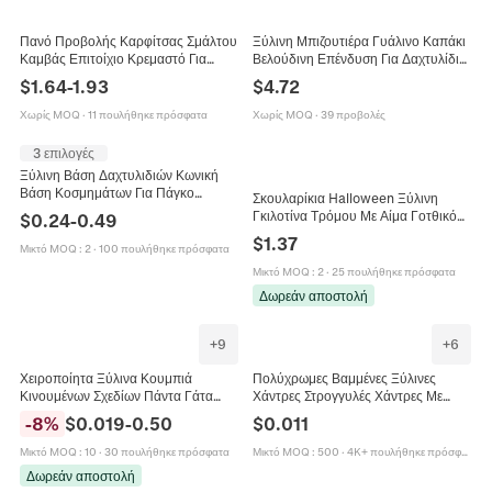
Πανό Προβολής Καρφίτσας Σμάλτου
Ξύλινη Μπιζουτιέρα Γυάλινο Καπάκι
Καμβάς Επιτοίχιο Κρεμαστό Για
Βελούδινη Επένδυση Για Δαχτυλίδια
Συλλογή Εμβλημάτων Οργανωτής
Σκουλαρίκια Κολιέ Vintage Κουτί
$
1.64
-
1.93
$
4.72
Καρφίτσας Σκανδιναβικό Στυλ Ξύλινη
Αποθήκευσης
Ράβδος
Χωρίς MOQ
·
11 πουλήθηκε πρόσφατα
Χωρίς MOQ
·
39 προβολές
3 επιλογές
Ξύλινη Βάση Δαχτυλιδιών Κωνική
Βάση Κοσμημάτων Για Πάγκο
Σκουλαρίκια Halloween Ξύλινη
Βιτρίνα Φυσικό Ξύλο
Γκιλοτίνα Τρόμου Με Αίμα Γοτθικό
$
0.24
-
0.49
Κόσμημα Για Πάρτι Γυναικείο
$
1.37
Μικτό MOQ
:
2
·
100 πουλήθηκε πρόσφατα
Μικτό MOQ
:
2
·
25 πουλήθηκε πρόσφατα
Δωρεάν αποστολή
+
9
+
6
Χειροποίητα Ξύλινα Κουμπιά
Πολύχρωμες Βαμμένες Ξύλινες
Κινουμένων Σχεδίων Πάντα Γάτα
Χάντρες Στρογγυλές Χάντρες Με
Ψάρι Στρογγυλά DIY Αξεσουάρ
Τρύπα Για Κατασκευή Κοσμημάτων
-
8
%
$
0.019
-
0.50
$
0.011
Κοσμημάτων για Βραχιόλι
DIY Χειροτεχνία Τέχνες
Σκουλαρίκι Ρούχα Ραπτική
Μικτό MOQ
:
10
·
30 πουλήθηκε πρόσφατα
Μικτό MOQ
:
500
·
4K+ πουλήθηκε πρόσφατα
Διακόσμηση
Δωρεάν αποστολή