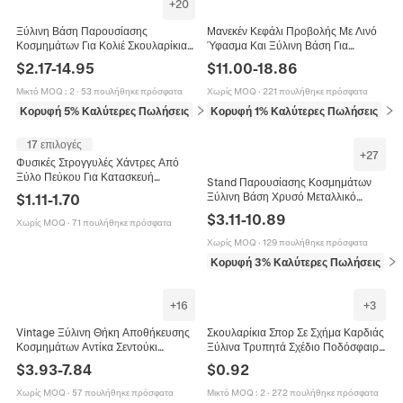
+
20
Ξύλινη Βάση Παρουσίασης
Μανεκέν Κεφάλι Προβολής Με Λινό
Κοσμημάτων Για Κολιέ Σκουλαρίκια
Ύφασμα Και Ξύλινη Βάση Για
Βραχιόλια Μασίφ Ξύλο Μικροΐνες
Περούκες Καπέλα Κοσμήματα
$
2.17
-
14.95
$
11.00
-
18.86
Οργάνωση Πάγκου
Γυαλιά Επαγγελματικό
Μικτό MOQ
:
2
·
53 πουλήθηκε πρόσφατα
Χωρίς MOQ
·
221 πουλήθηκε πρόσφατα
Κορυφή 5% Καλύτερες Πωλήσεις
σε Συσκευασία και έκθεση κοσμημάτων
Κορυφή 1% Καλύτερες Πωλήσεις
σε 
17 επιλογές
+
27
Φυσικές Στρογγυλές Χάντρες Από
Ξύλο Πεύκου Για Κατασκευή
Stand Παρουσίασης Κοσμημάτων
Κοσμημάτων DIY Χειροτεχνία
Ξύλινη Βάση Χρυσό Μεταλλικό
$
1.11
-
1.70
Ημιτελή Ξύλινα Διαχωριστικά
Στήριγμα Πολλαπλών Επιπέδων T
$
3.11
-
10.89
Οικολογική Διακόσμηση
Χωρίς MOQ
·
71 πουλήθηκε πρόσφατα
Bar Οργανωτής Βραχιολιών
Ρολογιών Βελούδο PU Δέρμα
Χωρίς MOQ
·
129 πουλήθηκε πρόσφατα
Κορυφή 3% Καλύτερες Πωλήσεις
σε 
+
16
+
3
Vintage Ξύλινη Θήκη Αποθήκευσης
Σκουλαρίκια Σπορ Σε Σχήμα Καρδιάς
Κοσμημάτων Αντίκα Σεντούκι
Ξύλινα Τρυπητά Σχέδιο Ποδόσφαιρο
Θησαυρού Με Κλειδαριά
Μπέιζμπολ Μπάσκετ Αθλητικά
$
3.93
-
7.84
$
0.92
Συνδυασμού Και Μεταλλικά
Κοσμήματα Για Γυναίκες
Πριτσίνια
Χωρίς MOQ
·
57 πουλήθηκε πρόσφατα
Μικτό MOQ
:
2
·
272 πουλήθηκε πρόσφατα