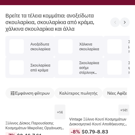
Βρείτε τα τέλεια κομμάτια: ανοξείδωτα
σκουλαρίκια, σκουλαρίκια από κράμα,
χάλκινα σκουλαρίκια και άλλα
Σκο
Ανοξείδωτα
Χάλκινα
με
σκουλαρίκια
σκουλαρίκια
πολ
λίθ
Σκουλαρίκια
Σκο
Σκουλαρίκια
ασήμι
φυσ
από κράμα
στέρλινγκ
πέτ
925
Εμφάνιση φίλτρων
Καλύτερος πωλητής
Νέες Αφίξεις
+
141
+
14
Vintage Ξύλινο Κουτί Κοσμημάτων
Ξύλινος Δίσκος Παρουσίασης
Διακοσμητικό Κουτί Αποθήκευσης
Κοσμημάτων Μικροΐνες Οργάνωση
Με Μεταλλική Κλειδαριά Ρετρό Στυλ
-
8
%
$
0.79
-
8.83
Δαχτυλιδιών Κολιέ Βραχιόλια
Για Μικροαντικείμενα