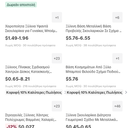
Δωρεάν αποστολή
+
1
+
6
Χειροποίητα Ξύλινα Υφαντά
Ξύλινη Βάση Μεταλλική Βάση
Σκουλαρίκια για Γυναίκες Μποέμ
Προβολής Σκουλαρικιών Σε Σχήμα Τ
Γεωμετρικά Φεγγάρι Καρδιά Δίσκος
Χρυσό Μαύρο Οργανωτής
$
1.49
-
1.96
$
5.76
-
6.55
Καλλιτεχνικό Στυλ Κοσμήματα
Κοσμημάτων Για Σκουλαρίκια
Διακοπών
Χωρίς MOQ
·
30 πουλήθηκε πρόσφατα
Χωρίς MOQ
·
38 πουλήθηκε πρόσφατα
+
23
+
1
Ξύλινος Πίνακας Σχεδιασμού
Βάση Κοσμημάτων Από Ξύλο
Χαντρών Δίσκος Κατασκευής
Μπαμπού Βελούδο Σχήμα Ποδιού
Κοσμημάτων Οργανωτής Βραχιολιών
Στήριγμα Κολιέ Ράφι Αποθήκευσης
$
0.65
-
8.21
$
5.76
Εργαλείο Μέτρησης Για Εμφάνιση
Επιτραπέζιο Για Βραχιόλια
Κολιέ
Χωρίς MOQ
·
216 πουλήθηκε πρόσφατα
Χωρίς MOQ
·
30 πουλήθηκε πρόσφατα
Κορυφή 10% Καλύτερες Πωλήσεις
σε Εργαλεία DIY δημιουργίας κοσμημάτω
Κορυφή 10% Καλύτερες Πωλήσεις
σε
+
23
+
46
Στρογγυλές Ξύλινες Χάντρες
Ξύλινα Σκουλαρίκια Διάτρητα
Πολύχρωμες Βαμμένες Χαλαρές
Γεωμετρικό Σχέδιο Με Μεταλλικά
Χάντρες Για Κατασκευή Κοσμημάτων
Άγκιστρα Boho Vintage Ethnic
-
12
%
$
0.027
$
0.45
-
0.65