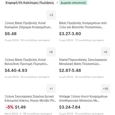
Κορυφή 5% Καλύτερες Πωλήσεις
σε Συσκευασία και έκθεση κοσμημάτων
Δωρεάν αποστολή
+
3
Ξύλινη Βάση Προβολής Κολιέ
Βάση Προβολής Κοσμημάτων από
Κεκλιμένο Στήριγμα Κοσμημάτων
Ξύλο και Βελούδο Πολλαπλών
Από Βελούδο Οργάνωση Μενταγιόν
Στρωμάτων για Βραχιόλια Ρολόγια
$
6.48
$
3.27
-
3.80
Για Κατάστημα Σπίτι
Κεφαλόδεσμους Αποσπώμενη
Κλιμακωτή Βάση
Χωρίς MOQ
·
50 πουλήθηκε πρόσφατα
Χωρίς MOQ
·
72 πουλήθηκε πρόσφατα
+
6
+
6
Ξύλινη Βάση Προβολής Κολιέ
Stand Παρουσίασης Σκουλαρικιών
Βελούδινη Προτομή Πορτρέτο
Μεταλλική Βάση Πολλαπλών
Στήριγμα Κοσμημάτων Ράφι
Επιπέδων Με Ξύλινη Βάση
$
4.40
-
4.93
$
2.87
-
5.48
Οργάνωση Βιτρίνας Πολυτελής
Οργανωτής Κοσμημάτων Γραφείου
Κομψή
Για Κρεμαστά
Χωρίς MOQ
·
53 πουλήθηκε πρόσφατα
Χωρίς MOQ
·
18 πουλήθηκε πρόσφατα
+
1
+
18
Ξύλινα Σκουλαρίκια Σταγόνα Δυτικό
Vintage Ξύλινο Κουτί Κοσμημάτων
Κάουμποϊ Κάκτος Άλογο Μοτίβο PU
Αποθηκευτικό Μπαούλο Με
Δέρμα Ξύλινο Πλαίσιο Έθνικ Ρετρό
Κλείδωμα Μεταλλική Πόρπη
-
5
%
$
1.49
$
3.24
-
7.84
Κοσμήματα Για Γυναίκες
Δερμάτινο Διακοσμητικό Κουτί
Θησαυρού
Μικτό MOQ
:
2
·
99 πουλήθηκε πρόσφατα
Χωρίς MOQ
·
15 πουλήθηκε πρόσφατα