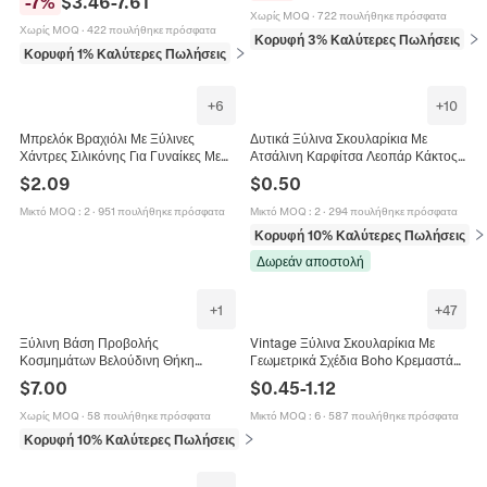
-
7
%
$
3.46
-
7.61
Επαγγελματικό Μινιμαλιστικό
Χωρίς MOQ
·
722 πουλήθηκε πρόσφατα
Χωρίς MOQ
·
422 πουλήθηκε πρόσφατα
Κορυφή 3% Καλύτερες Πωλήσεις
σε 
Κορυφή 1% Καλύτερες Πωλήσεις
σε Συσκευασία και έκθεση κοσμημάτων
+
6
+
10
Μπρελόκ Βραχιόλι Με Ξύλινες
Δυτικά Ξύλινα Σκουλαρίκια Με
Χάντρες Σιλικόνης Για Γυναίκες Με
Ατσάλινη Καρφίτσα Λεοπάρ Κάκτος
Δερμάτινη Φούντα Και Ξύλινο Δίσκο
Κεφάλι Ταύρου Ρετρό Έθνικ
$
2.09
$
0.50
Μποέμ Στυλ
Κοσμήματα Γυναικεία
Μικτό MOQ
:
2
·
951 πουλήθηκε πρόσφατα
Μικτό MOQ
:
2
·
294 πουλήθηκε πρόσφατα
Κορυφή 10% Καλύτερες Πωλήσεις
σε
Δωρεάν αποστολή
+
1
+
47
Ξύλινη Βάση Προβολής
Vintage Ξύλινα Σκουλαρίκια Με
Κοσμημάτων Βελούδινη Θήκη
Γεωμετρικά Σχέδια Boho Κρεμαστά
Οργάνωσης Για Δαχτυλίδια
Σκουλαρίκια Για Γυναίκες Ξύλινο
$
7.00
$
0.45
-
1.12
Σκουλαρίκια Δίσκος Με Κλίση Για
Σχέδιο
Πάγκο Καταστήματος
Χωρίς MOQ
·
58 πουλήθηκε πρόσφατα
Μικτό MOQ
:
6
·
587 πουλήθηκε πρόσφατα
Κορυφή 10% Καλύτερες Πωλήσεις
σε Συσκευασία και έκθεση κοσμημάτων