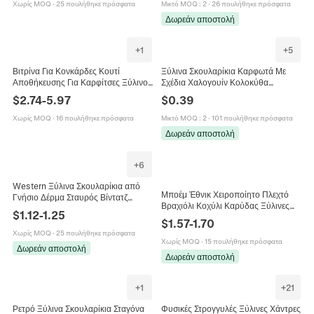
Χωρίς MOQ
·
25 πουλήθηκε πρόσφατα
Μικτό MOQ
:
2
·
26 πουλήθηκε πρόσφατα
Δωρεάν αποστολή
+
1
+
5
Βιτρίνα Για Κονκάρδες Κουτί
Ξύλινα Σκουλαρίκια Καρφωτά Με
Αποθήκευσης Για Καρφίτσες Ξύλινο
Σχέδια Χαλογουίν Κολοκύθα
Γυάλινο Καπάκι Συλλογή Μεταλλίων
Φάντασμα Νυχτερίδα Βαμπίρ
$
2.74
-
5.97
$
0.39
Οργάνωση Κοσμημάτων
Μάγισσα Κοσμήματα Για Γυναίκες
Χωρίς MOQ
·
16 πουλήθηκε πρόσφατα
Μικτό MOQ
:
2
·
101 πουλήθηκε πρόσφατα
Δωρεάν αποστολή
+
6
Western Ξύλινα Σκουλαρίκια από
Μποέμ Έθνικ Χειροποίητο Πλεχτό
Γνήσιο Δέρμα Σταυρός Βίντατζ
Βραχιόλι Κοχύλι Καρύδας Ξύλινες
Λεοπάρ Μοτίβο Αγελάδας Μποέμ
$
1.12
-
1.25
Χάντρες Φαρδύ Πολυστρωματικό
Κοσμήματα για Γυναίκες Δώρο
$
1.57
-
1.70
Φλοράλ Κοσμήματα Για Γυναίκες
Πάσχα
Χωρίς MOQ
·
25 πουλήθηκε πρόσφατα
Χωρίς MOQ
·
15 πουλήθηκε πρόσφατα
Δωρεάν αποστολή
Δωρεάν αποστολή
+
1
+
21
Ρετρό Ξύλινα Σκουλαρίκια Σταγόνα
Φυσικές Στρογγυλές Ξύλινες Χάντρες