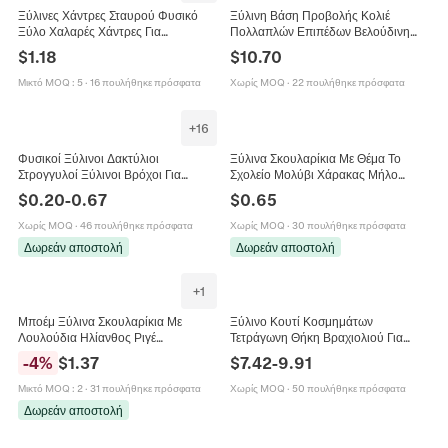
Ξύλινες Χάντρες Σταυρού Φυσικό
Ξύλινη Βάση Προβολής Κολιέ
Ξύλο Χαλαρές Χάντρες Για
Πολλαπλών Επιπέδων Βελούδινη
Κατασκευή Κοσμημάτων DIY
Βάση Κοσμημάτων Για Μενταγιόν
$
1.18
$
10.70
Χειροποίητο Θρησκευτικό Κολιέ
Βραχιόλια Αναδιπλούμενη
Βραχιόλι Αξεσουάρ
Μικτό MOQ
:
5
·
16 πουλήθηκε πρόσφατα
Χωρίς MOQ
·
22 πουλήθηκε πρόσφατα
+
16
Φυσικοί Ξύλινοι Δακτύλιοι
Ξύλινα Σκουλαρίκια Με Θέμα Το
Στρογγυλοί Ξύλινοι Βρόχοι Για
Σχολείο Μολύβι Χάρακας Μήλο
Κατασκευή Κοσμημάτων DIY
Καρδιά Σχήμα Δημιουργικά
$
0.20
-
0.67
$
0.65
Αλυσίδα Τηλεφώνου Βραχιόλι
Κοσμήματα Για Γυναίκες Δώρο
Μενταγιόν Χειροποίητα Αξεσουάρ
Δασκάλας
Χωρίς MOQ
·
46 πουλήθηκε πρόσφατα
Χωρίς MOQ
·
30 πουλήθηκε πρόσφατα
Υλικών
Δωρεάν αποστολή
Δωρεάν αποστολή
+
1
Μποέμ Ξύλινα Σκουλαρίκια Με
Ξύλινο Κουτί Κοσμημάτων
Λουλούδια Ηλίανθος Ριγέ
Τετράγωνη Θήκη Βραχιολιού Για
Γεωμετρικά Ξύλινα Κοσμήματα Για
Κολιέ Δαχτυλίδι Οργάνωση
-
4
%
$
1.37
$
7.42
-
9.91
Γυναίκες Vintage Ελαφριά
Αποθήκευσης Με Βελούδινη
Επένδυση
Μικτό MOQ
:
2
·
31 πουλήθηκε πρόσφατα
Χωρίς MOQ
·
50 πουλήθηκε πρόσφατα
Δωρεάν αποστολή