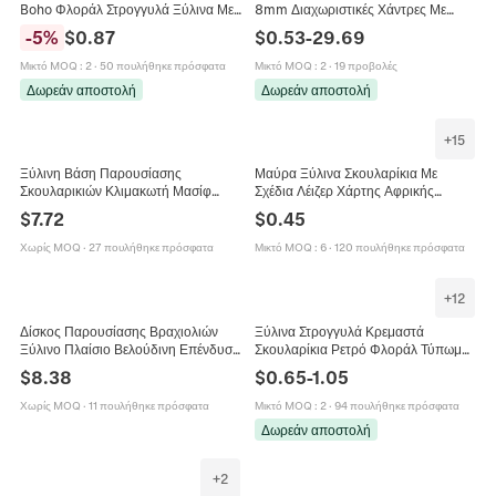
Boho Φλοράλ Στρογγυλά Ξύλινα Με
8mm Διαχωριστικές Χάντρες Με
Ατσάλινη Βάση Για Γυναίκες Μόδα
Τρύπα Για Κατασκευή Κοσμημάτων
-
5
%
$
0.87
$
0.53
-
29.69
Χειροποίητες Λαδωμένες Ξύλινες
Χάντρες Για DIY Βραχιόλια
Μικτό MOQ
:
2
·
50 πουλήθηκε πρόσφατα
Μικτό MOQ
:
2
·
19 προβολές
Δωρεάν αποστολή
Δωρεάν αποστολή
+
15
Ξύλινη Βάση Παρουσίασης
Μαύρα Ξύλινα Σκουλαρίκια Με
Σκουλαρικιών Κλιμακωτή Μασίφ
Σχέδια Λέιζερ Χάρτης Αφρικής
Ξύλο Σκουλαρίκια Οργάνωση
Σιλουέτα Afro Γεωμετρικό Έθνικ
$
7.72
$
0.45
Κοσμημάτων Για Κάρτες
Μποέμ Στυλ Κοσμήματα
Σκουλαρικιών
Χωρίς MOQ
·
27 πουλήθηκε πρόσφατα
Μικτό MOQ
:
6
·
120 πουλήθηκε πρόσφατα
+
12
Δίσκος Παρουσίασης Βραχιολιών
Ξύλινα Στρογγυλά Κρεμαστά
Ξύλινο Πλαίσιο Βελούδινη Επένδυση
Σκουλαρίκια Ρετρό Φλοράλ Τύπωμα
Πολλαπλές Θέσεις Οργάνωση
Γράμματα Τάξης Δώρο Δασκάλου
$
8.38
$
0.65
-
1.05
Κοσμημάτων Κομψό
Μποέμ Βιντάζ Γυναίκες
Χωρίς MOQ
·
11 πουλήθηκε πρόσφατα
Μικτό MOQ
:
2
·
94 πουλήθηκε πρόσφατα
Δωρεάν αποστολή
+
2