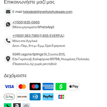
Επικοινωνήστε μαζί μας
E-mail:
helpdesk@everfulwholesale.com
+1 (555) 835-0665
(Μόνο μηνύματα WhatsApp)
+1 (855) 383-7385 (1-855-EVERFUL)
Μόνο στα Αγγλικά
Δευτ.–Παρ., 9 π.μ.–5 μ.μ. Ώρα Ειρηνικού
9245 Laguna Springs Dr, Σουίτα 203,
Ελκ Γκρόουβ, Καλιφόρνια 95758, Ηνωμένες Πολιτείες
(Παρακαλώ, όχι χωρίς ραντεβού)
Δεχόμαστε